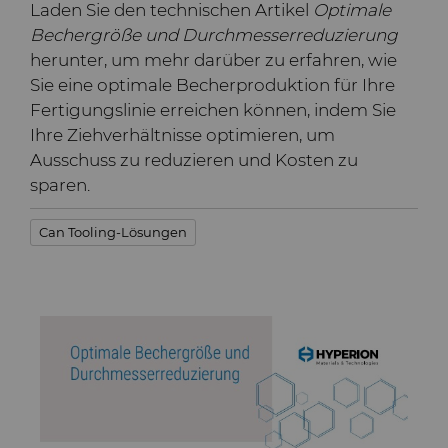
Laden Sie den technischen Artikel
Optimale
Bondingwerkzeuge
Bechergröße und Durchmesserreduzierung
Grobe oder OD-
herunter, um mehr darüber zu erfahren, wie
Motor und Getriebe
geschliffene Spitzen aus
Sie eine optimale Becherproduktion für Ihre
Hartmetall
Fertigungslinie erreichen können, indem Sie
Allgemeine
Ihre Ziehverhältnisse optimieren, um
Verschleißlösungen
Compax™ PCD
Ausschuss zu reduzieren und Kosten zu
Stanzformrohlinge
sparen.
Spritzgusswerkzeuge
DuraNib™ Hartmetall-
Can Tooling-Lösungen
Spitzen
Medizin
Versimax™
Hartmetall-
Bergbaulösungen
6UDPlus Stahlcord-
Drahtziehqualität
Präzisionsmesswerkzeuge