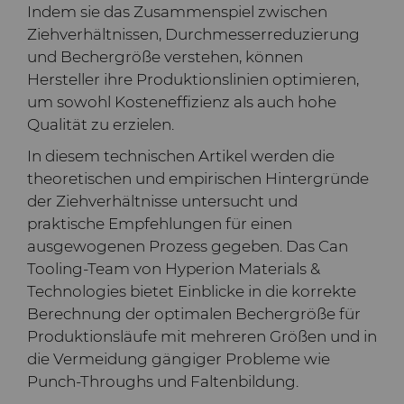
und -Matrizen
Rohlinge
Stahlproduktion
Skivit™ Wälzschäl-Rohlinge
QEHS-Richtlinie
Indem sie das Zusammenspiel zwischen
PCBN
Richtbohrwerkzeuge
Ziehverhältnissen, Durchmesserreduzierung
Werkzeugbau
Forschung & Entwicklung
und Bechergröße verstehen, können
PCD
Bohrlochkomplettierung
BZN™ Kompakte
Hersteller ihre Produktionslinien optimieren,
und Fracking
um sowohl Kosteneffizienz als auch hohe
Allgemeine
Qualität zu erzielen.
Pressfertige Pulver
Specialty Thick BZN™
Compax™ PCD-
Geschäftsbedingungen
Durchflussregelventile
Werkzeugrohlinge
In diesem technischen Artikel werden die
Rotierende Messerwalzen
Benutzerdefinierte Sorten
theoretischen und empirischen Hintergründe
PCD der P-Serie
der Ziehverhältnisse untersucht und
praktische Empfehlungen für einen
Sägezähne und Rohlinge
Standard-Sorten
Lösungen im Bereich der
ausgewogenen Prozess gegeben. Das Can
PCD der U-Serie
rotierenden Messerwalzen
Tooling-Team von Hyperion Materials &
Verschleißteile
Sägezähne für die
Technologies bietet Einblicke in die korrekte
Drehschneider-
Metallzerspanung und -
Berechnung der optimalen Bechergröße für
Erweiterungen
bearbeitung
Drahtziehwerkzeuge
Werkzeuge für die
Produktionsläufe mit mehreren Größen und in
Kaltumformung
die Vermeidung gängiger Probleme wie
Dienste
Streifen-Rohlinge
Zusätzliche Rohteile für das
Punch-Throughs und Faltenbildung.
Elektronische
Drahtziehen