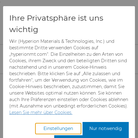
;
To main content
To menu
You are browsing the
United States
site. Products
Produkte
Can Tooling
Ressourcen
Ihre Privatsphäre ist uns
and information are based on this region.
Optimale Bechergröße und
Durchmesserreduzierung
wichtig
Close
Change region
Wir (Hyperion Materials & Technologies, Inc.) und
Optimale Bechergröße
bestimmte Dritte verwenden Cookies auf
„hyperionmt.com“. Die Einzelheiten zu den Arten von
und
Cookies, ihrem Zweck und den beteiligten Dritten sind
nachstehend und in unserem Cookie-Hinweis
Durchmesserreduzieru
beschrieben. Bitte klicken Sie auf „Alle zulassen und
Produkte
ng
fortfahren“, um der Verwendung von Cookies, wie im
Cookie-Hinweis beschrieben, zuzustimmen, damit Sie
unsere Websites optimal nutzen können. Sie können
Branchen & Anwendungen
Superabrasive Schleifmittel
auch Ihre Präferenzen einstellen oder Cookies ablehnen
Die Metallumformung spielt bei der
(mit Ausnahme von unbedingt erforderlichen Cookies).
Leistungen
Can Tooling
Luft- und Raumfahrt
Mesh CBN
Lesen Sie mehr über Cookies.
Herstellung von Dosen eine
entscheidende Rolle, und das
Ressourcen
Hartmetallstäbe
Automotive-Werkzeuge
Registrieren Sie sich für den
Mikron-CBN-Pulver
Cupper Press Tooling-
Einstellungen
Nur notwendig
Erreichen eines perfekten
Zugang zum Hyperion
Lösungen