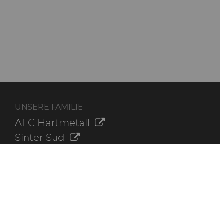
UNSERE FAMILIE
AFC Hartmetall
Sinter Sud
Aggressive Grinding Service, Inc.
Crafts Technology
Dura-Metal Products Corporation
GLE Precision