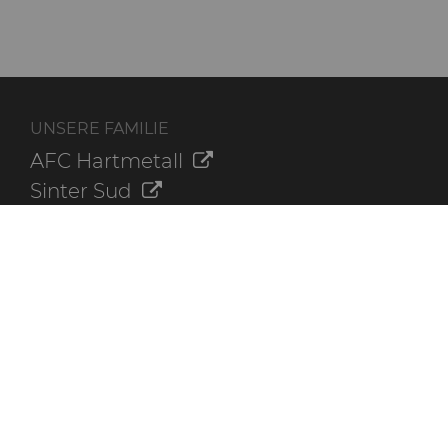
UNSERE FAMILIE
AFC Hartmetall
Sinter Sud
Aggressive Grinding Service, Inc.
Crafts Technology
Dura-Metal Products Corporation
GLE Precision
ZUSÄTZLICHE INFORMATIONEN
Kontaktieren Sie uns
Online-Bestellung