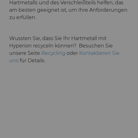
und -Matrizen
Rohlinge
Stahlproduktion
Skivit™ Wälzschäl-Rohlinge
QEHS-Richtlinie
Hartmetalls und des Verschleißteils helfen, das
PCBN
Richtbohrwerkzeuge
am besten geeignet ist, um Ihre Anforderungen
zu erfüllen.
Werkzeugbau
Forschung & Entwicklung
PCD
Bohrlochkomplettierung
BZN™ Kompakte
und Fracking
Allgemeine
Wussten Sie, dass Sie Ihr Hartmetall mit
Pressfertige Pulver
Specialty Thick BZN™
Compax™ PCD-
Geschäftsbedingungen
Hyperion recyceln können? Besuchen Sie
Durchflussregelventile
Werkzeugrohlinge
unsere Seite
Recycling
oder
Kontaktieren Sie
Rotierende Messerwalzen
Benutzerdefinierte Sorten
uns
für Details.
PCD der P-Serie
Sägezähne und Rohlinge
Standard-Sorten
Lösungen im Bereich der
PCD der U-Serie
rotierenden Messerwalzen
Verschleißteile
Sägezähne für die
Drehschneider-
Metallzerspanung und -
Erweiterungen
bearbeitung
Drahtziehwerkzeuge
Werkzeuge für die
Kaltumformung
Dienste
Streifen-Rohlinge
Zusätzliche Rohteile für das
Elektronische
Drahtziehen