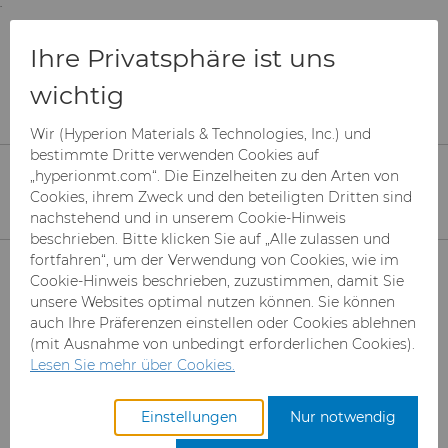
;
To main content
To menu
You are browsing the
United States
site. Products
Produkte
Verschleißteile
Ihre Privatsphäre ist uns
and information are based on this region.
Allgemeine Verschleißlösungen
wichtig
Textil-Komponenten
Close
Change region
Wir (Hyperion Materials & Technologies, Inc.) und
Textil-Komponenten
bestimmte Dritte verwenden Cookies auf
„hyperionmt.com“. Die Einzelheiten zu den Arten von
Cookies, ihrem Zweck und den beteiligten Dritten sind
nachstehend und in unserem Cookie-Hinweis
beschrieben. Bitte klicken Sie auf „Alle zulassen und
Produkte
fortfahren“, um der Verwendung von Cookies, wie im
Cookie-Hinweis beschrieben, zuzustimmen, damit Sie
unsere Websites optimal nutzen können. Sie können
Branchen & Anwendungen
Superabrasive Schleifmittel
auch Ihre Präferenzen einstellen oder Cookies ablehnen
(mit Ausnahme von unbedingt erforderlichen Cookies).
Leistungen
Can Tooling
Luft- und Raumfahrt
Mesh CBN
Lesen Sie mehr über Cookies.
Ressourcen
Hartmetallstäbe
Automotive-Werkzeuge
Registrieren Sie sich für den
Mikron-CBN-Pulver
Cupper Press Tooling-
Einstellungen
Nur notwendig
Zugang zum Hyperion
Lösungen