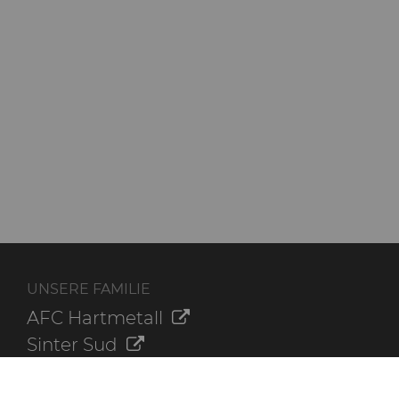
UNSERE FAMILIE
AFC Hartmetall
Sinter Sud
Aggressive Grinding Service, Inc.
Crafts Technology