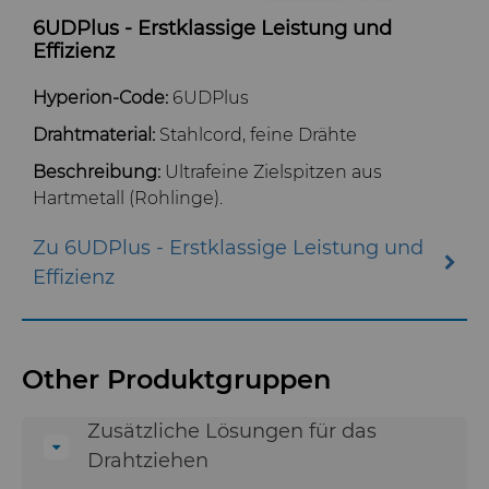
PCBN
Skivit™ Wälzschäl-Rohlinge
Richtbohrwerkzeuge
6UDPlus - Erstklassige Leistung und
Effizienz
PCD
Bohrlochkomplettierung und
BZN™ Kompakte
Fracking
Hyperion-Code:
6UDPlus
Pressfertige Pulver
Specialty Thick BZN™
Compax™ PCD-
Drahtmaterial:
Stahlcord, feine Drähte
Durchflussregelventile
Werkzeugrohlinge
Beschreibung:
Ultrafeine Zielspitzen aus
Rotierende Messerwalzen
Benutzerdefinierte Sorten
Hartmetall (Rohlinge).
PCD der P-Serie
Sägezähne und Rohlinge
Standard-Sorten
Lösungen im Bereich der
Zu 6UDPlus - Erstklassige Leistung und
PCD der U-Serie
rotierenden Messerwalzen
Effizienz
Verschleißteile
Sägezähne für die
Drehschneider-Erweiterungen
Metallzerspanung und -
bearbeitung
Drahtziehwerkzeuge
Werkzeuge für die
Other Produktgruppen
Dienste
Kaltumformung
Streifen-Rohlinge
Zusätzliche Rohteile für das
Zusätzliche Lösungen für das
Drahtziehen
Elektronische
Drahtziehen
Bondingwerkzeuge