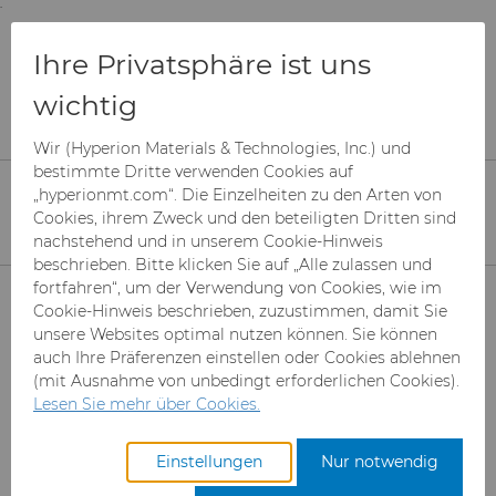
;
To main content
To menu
You are browsing the
United States
site. Products
Produkte
Drahtziehwerkzeuge
Ihre Privatsphäre ist uns
and information are based on this region.
6UDPlus Stahlcord-Drahtziehqualität
wichtig
Close
Change region
6UDPlus Stahlcord-
Wir (Hyperion Materials & Technologies, Inc.) und
bestimmte Dritte verwenden Cookies auf
Drahtziehqualität
„hyperionmt.com“. Die Einzelheiten zu den Arten von
Cookies, ihrem Zweck und den beteiligten Dritten sind
nachstehend und in unserem Cookie-Hinweis
beschrieben. Bitte klicken Sie auf „Alle zulassen und
Produkte
fortfahren“, um der Verwendung von Cookies, wie im
Cookie-Hinweis beschrieben, zuzustimmen, damit Sie
unsere Websites optimal nutzen können. Sie können
Superabrasive Schleifmittel
auch Ihre Präferenzen einstellen oder Cookies ablehnen
(mit Ausnahme von unbedingt erforderlichen Cookies).
Can Tooling
Mesh CBN
Lesen Sie mehr über Cookies.
Hartmetallstäbe
Mikron-CBN-Pulver
Cupper Press Tooling-
Einstellungen
Nur notwendig
Lösungen