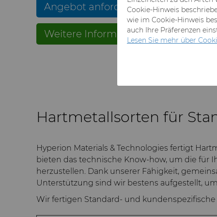
Angebot anfordern
Cookie-Hinweis beschrieben
wie im Cookie-Hinweis bes
auch Ihre Präferenzen ein
Weitere Informationen erhalten
Lesen Sie mehr über Cooki
Hartmetallsorten für St
Hyperion Materials & Technologies fertigt Ha
bieten das technische Know-how, um die für I
herzustellen. Dank unserer Fähigkeit, gemein
Unterstützung sind wir bestens aufgestellt, u
Wir fertigen Standard- und kundenspezifisch