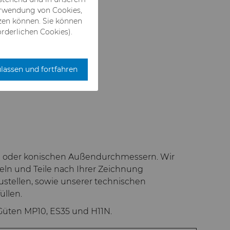
Verwendung von Cookies,
zen können. Sie können
rderlichen Cookies).
ulassen und fortfahren
hen oder konischen Außendurchmessern. Wir
eln und Teile nach Ihrer Zeichnung
stellen, sowie unserer technischen
üllen.
Güten MP10, ES35 und H11N.