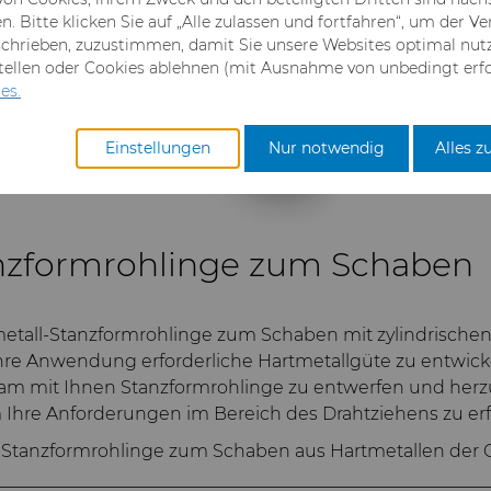
. Bitte klicken Sie auf „Alle zulassen und fortfahren“, um der 
chrieben, zuzustimmen, damit Sie unsere Websites optimal nut
stellen oder Cookies ablehnen (mit Ausnahme von unbedingt erfo
es.
Einstellungen
Nur notwendig
Alles z
anzformrohlinge zum Schaben
rtmetall-Stanzformrohlinge zum Schaben mit zylindrisc
hre Anwendung erforderliche Hartmetallgüte zu entwick
sam mit Ihnen Stanzformrohlinge zu entwerfen und herzu
m Ihre Anforderungen im Bereich des Drahtziehens zu erf
e Stanzformrohlinge zum Schaben aus Hartmetallen der 