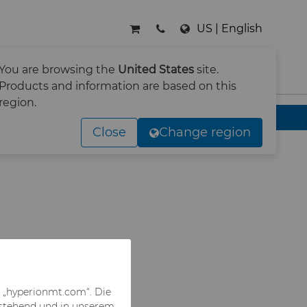
US | English
RNEHMEN
KONTAKT
You are browsing the
United States
site.
SUCHE
Products and information are based on this
region.
ge zum Schaben
Close
Change region
f „hyperionmt.com“. Die
hstehend und in unserem