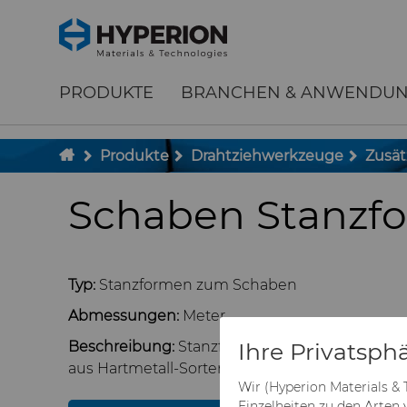
;
To main content
To menu
PRODUKTE
BRANCHEN & ANWENDU
Produkte
Drahtziehwerkzeuge
Zusät
Schaben Stanzf
Typ:
Stanzformen zum Schaben
Abmessungen:
Meter
Ihre Privatsphä
Beschreibung:
Stanzformrohlinge zum Schab
aus Hartmetall-Sorten MP10, ES35 und H11N.
Wir (Hyperion Materials &
Einzelheiten zu den Arten