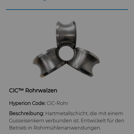
Additive Fertigung
Hygiene
PCD- und PCBN-Sortenauswahl
Nachrichten
Medizinsektor
Zertifikate & Datenblätter
Lieferkette
Siliziumkarbid-Halbleiter
Materialanalyse-Labor
Nachhaltigkeit
Stahlproduktion
QEHS-Richtlinie
Werkzeugbau
Forschung & Entwicklung
Allgemeine
CIC™ Rohrwalzen
Geschäftsbedingungen
Hyperion Code:
CIC-Rohr
Beschreibung:
Hartmetallschicht, die mit einem
Gusseisenkern verbunden ist. Entwickelt für den
Betrieb in Rohrmühlenanwendungen.