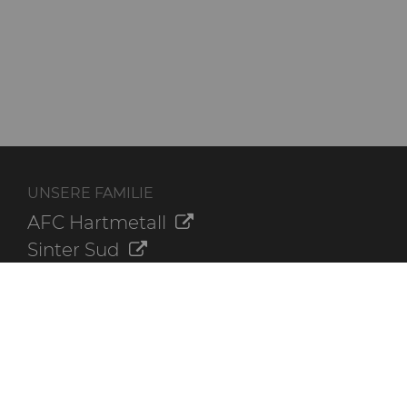
UNSERE FAMILIE
AFC Hartmetall
Sinter Sud
Aggressive Grinding Service, Inc.
Crafts Technology
Dura-Metal Products Corporation
GLE Precision