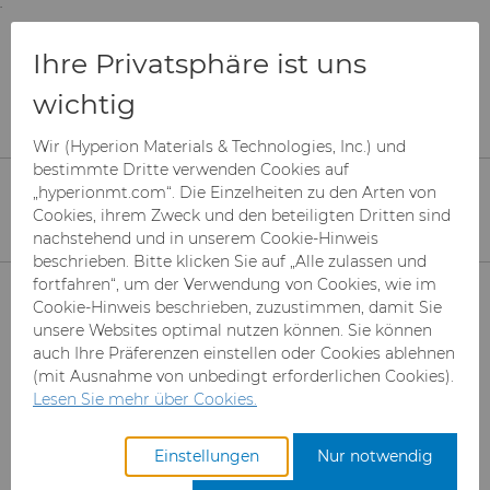
;
To main content
To menu
You are browsing the
United States
site. Products
Produkte
Hartmetallwalzen
Ihre Privatsphäre ist uns
and information are based on this region.
Cast-in-Carbide-Walzen
wichtig
Close
Change region
Hartmetallringe
Wir (Hyperion Materials & Technologies, Inc.) und
bestimmte Dritte verwenden Cookies auf
Ringe aus Hartmetall, einschließlich
„hyperionmt.com“. Die Einzelheiten zu den Arten von
Cookies, ihrem Zweck und den beteiligten Dritten sind
Ringe aus Cast-in-Carbide (CIC™) und
nachstehend und in unserem Cookie-Hinweis
Ringe aus Vollhartmetall für
beschrieben. Bitte klicken Sie auf „Alle zulassen und
Produkte
fortfahren“, um der Verwendung von Cookies, wie im
Walzwerke und die
Cookie-Hinweis beschrieben, zuzustimmen, damit Sie
metallverarbeitende Industrie
unsere Websites optimal nutzen können. Sie können
Superabrasive Schleifmittel
auch Ihre Präferenzen einstellen oder Cookies ablehnen
(mit Ausnahme von unbedingt erforderlichen Cookies).
Can Tooling
Mesh CBN
Lesen Sie mehr über Cookies.
Hartmetallstäbe
Mikron-CBN-Pulver
Cupper Press Tooling-
Einstellungen
Nur notwendig
Lösungen