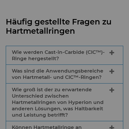
Häufig gestellte Fragen zu
Hartmetallringen
Wie werden Cast-in-Carbide (CIC™)-
Ringe hergestellt?
Was sind die Anwendungsbereiche
CIC™-Ringe werden hergestellt, indem
von Hartmetall- und CIC™-Ringen?
eine Schicht aus Hartmetall auf einen
Gusseisenring aufgebracht wird. Die
Wie groß ist der zu erwartende
Hartmetall-Ringe und CIC™-Ringe
Hartmetallschicht sorgt für eine höhere
Unterschied zwischen
können in Fertigblöcken,
Festigkeit und Verschleißfestigkeit und
Hartmetallringen von Hyperion und
Kalibriereinheiten, Verbundwalzen,
verlängert die Lebensdauer des Rings.
anderen Lösungen, was Haltbarkeit
Auslegerständen, Rohr-
und Leistung betrifft?
Da das Hartmetall mit dem Gusseisen
Streckreduzierwalzwerken (Stretch
verbunden ist, wird das Risiko einer
Reducing Mills, SRM) für Langprodukt-
Können Hartmetallringe an
Materialtrennung eliminiert.