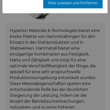
Alles zulassen und fortfahren
Hartmetallwalzen
Mesh-Diamant
Hochleistungs-
Bodymaker-Lösungen
Hartmetallstäbe
Cast-in-Carbide-Walzen
Mikrondiamant-Pulver
Necker Tooling-Lösungen
Anwendungsspezifische
Hyperion Materials & Technologies bietet eine
Hartmetallstäbe
Verbundwalzen
Ultra Premium Mikronpulver,
breite Palette von Hartmetallringen für den
Diamant
Extrusion Tooling Solutions
Einsatz in der Stahlproduktion und in
Universal-Hartmetallstäbe
Rüstung
Walzwerken. Hartmetall bietet eine
einzigartige Kombination aus Festigkeit,
Compounds & Suspensionen
Rüstungskomponenten
Härte und Zähigkeit und sorgt für eine
optimale Verschleißfestigkeit der Ringe, die
speziell für eine sehr anspruchsvolle
Fluid-Handling
Diamant-Compound-Paste
Produktionsumgebung entwickelt wurden.
Diese Materialeigenschaften spielen eine
Umformwerkzeuge
Diamant-Schlämme und
Fluid-End-Teile und -
entscheidende Rolle bei der deutlichen
Suspensionen
Komponenten
Steigerung der Leistung, indem sie die
Verzahnungswerkzeug-Rohlinge
Umformwerkzeugrohlinge
Anzahl der Betriebsunterbrechungen
Hyperion Diamond Slurry
Komponenten für die
reduzieren und zu einer höheren