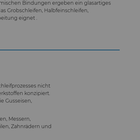
amischen Bindungen ergeben ein glasartiges
as Grobschleifen, Halbfeinschleifen,
beitung eignet
.
hleifprozesses nicht
kstoffen konzipiert.
ie Gusseisen,
en, Messern,
ilen, Zahnrädern und