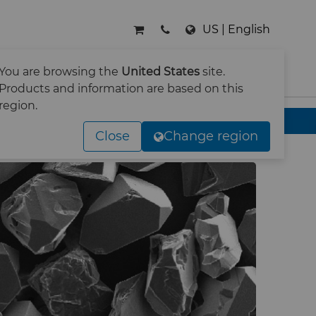
US | English
RNEHMEN
KONTAKT
You are browsing the
United States
site.
SUCHE
Products and information are based on this
region.
Close
Change region