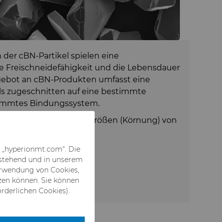
der cBN-Partikel spielen eine
ie Freischneidefähigkeit und die Lebensdauer
ebot an cBN-Produkten umfasst eine
ils zugeschnitten auf eine bestimmte
immtes Bindungssystem.
 sind in ANSI-Partikelgrößen (Körnung) von
h.
f „hyperionmt.com“. Die
hstehend und in unserem
Verwendung von Cookies,
zen können. Sie können
rderlichen Cookies).