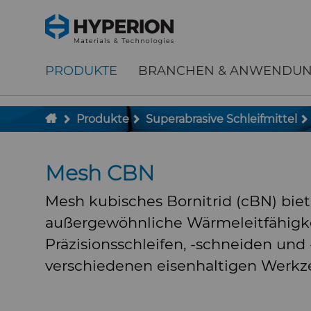
;
To main content
To menu
PRODUKTE
BRANCHEN & ANWENDU
Produkte
Superabrasive Schleifmittel
Mesh CBN
Mesh kubisches Bornitrid (cBN) biet
außergewöhnliche Wärmeleitfähigk
Präzisionsschleifen, -schneiden und
verschiedenen eisenhaltigen Werk