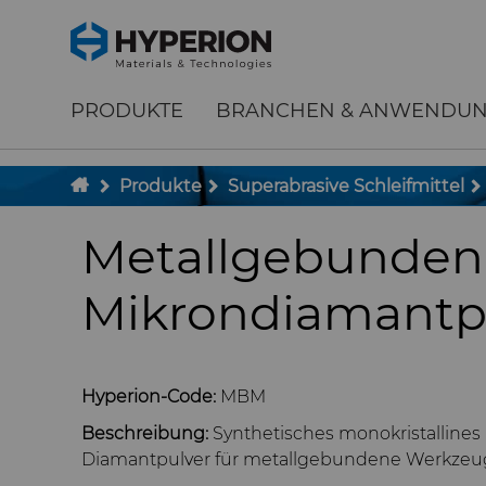
;
To main content
To menu
PRODUKTE
BRANCHEN & ANWENDU
Produkte
Superabrasive Schleifmittel
Metallgebunden
Mikrondiamantp
Hyperion-Code:
MBM
Beschreibung:
Synthetisches monokristallines
Diamantpulver für metallgebundene Werkzeu