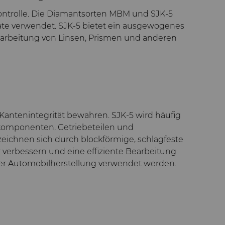
ontrolle. Die Diamantsorten MBM und SJK-5
ate verwendet. SJK-5 bietet ein ausgewogenes
bearbeitung von Linsen, Prismen und anderen
Kantenintegrität bewahren. SJK-5 wird häufig
rkomponenten, Getriebeteilen und
ichnen sich durch blockförmige, schlagfeste
verbessern und eine effiziente Bearbeitung
der Automobilherstellung verwendet werden.