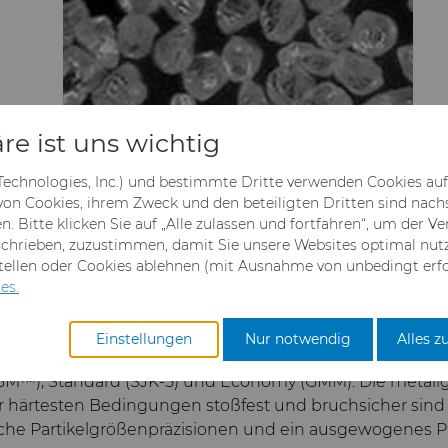
re ist uns wichtig
 Technologies, Inc.) und bestimmte Dritte verwenden Cookies au
 von Cookies, ihrem Zweck und den beteiligten Dritten sind nac
. Bitte klicken Sie auf „Alle zulassen und fortfahren“, um der 
chrieben, zuzustimmen, damit Sie unsere Websites optimal nut
stellen oder Cookies ablehnen (mit Ausnahme von unbedingt erfo
ebundenem Diamantpulver
es.
Einstellungen
Nur notwendig
Alles z
synthetisches
monokristallines Diamantpulver, das für 
(MBM™), Standard (SJK-5) und Economy (GMM). Die meta
ter härtesten Bedingungen stoßfest und bruchsicher sind
liche Partikelgrößenpräzisionen und ein ausgewogenes Pr