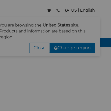
US | English
RNEHMEN
KONTAKT
You are browsing the
United States
site.
SUCHE
Products and information are based on this
region.
ver
Close
Change region