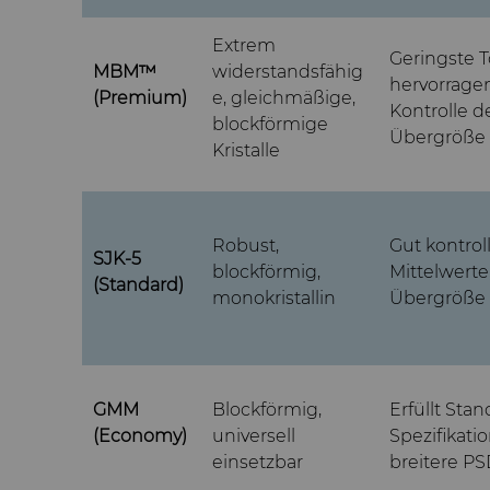
Extrem
Geringste T
MBM™
widerstandsfähig
hervorrage
(Premium)
e, gleichmäßige,
Kontrolle d
blockförmige
Übergröße
Kristalle
Robust,
Gut kontroll
SJK-5
blockförmig,
Mittelwerte
(Standard)
monokristallin
Übergröße
GMM
Blockförmig,
Erfüllt Stan
(Economy)
universell
Spezifikati
einsetzbar
breitere P