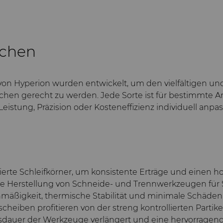
chen
n Hyperion wurden entwickelt, um den vielfältigen un
anchen gerecht zu werden. Jede Sorte ist für bestimmte
Leistung, Präzision oder Kosteneffizienz individuell anp
llierte Schleifkörner, um konsistente Erträge und einen
die Herstellung von Schneide- und Trennwerkzeugen für
chmäßigkeit, thermische Stabilität und minimale Schäde
heiben profitieren von der streng kontrollierten Parti
dauer der Werkzeuge verlängert und eine hervorragende 