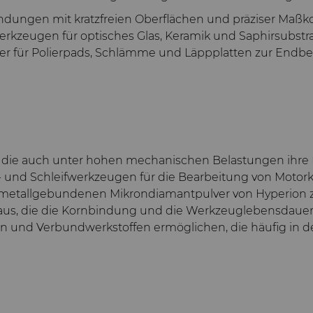
ndungen mit kratzfreien Oberflächen und präziser Maßk
erkzeugen für optisches Glas, Keramik und Saphirsubstr
aher für Polierpads, Schlämme und Läppplatten zur End
r, die auch unter hohen mechanischen Belastungen ihre 
- und Schleifwerkzeugen für die Bearbeitung von Moto
 metallgebundenen Mikrondiamantpulver von Hyperion ze
 aus, die die Kornbindung und die Werkzeuglebensdauer 
n und Verbundwerkstoffen ermöglichen, die häufig in 