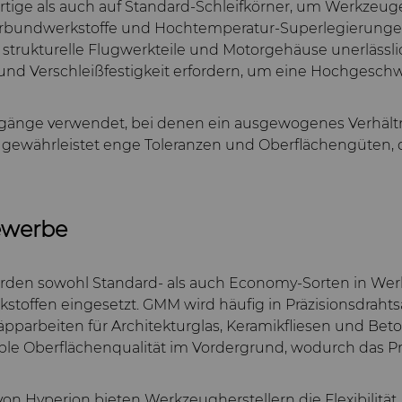
ige als auch auf Standard-Schleifkörner, um Werkzeuge h
verbundwerkstoffe und Hochtemperatur-Superlegierunge
 strukturelle Flugwerkteile und Motorgehäuse unerläss
t und Verschleißfestigkeit erfordern, um eine Hochges
rgänge verwendet, bei denen ein ausgewogenes Verhältn
en gewährleistet enge Toleranzen und Oberflächengüten, 
ewerbe
erden sowohl Standard- als auch Economy-Sorten in We
kstoffen eingesetzt. GMM wird häufig in Präzisionsdra
pparbeiten für Architekturglas, Keramikfliesen und Beto
 Oberflächenqualität im Vordergrund, wodurch das Prei
 Hyperion bieten Werkzeugherstellern die Flexibilität,