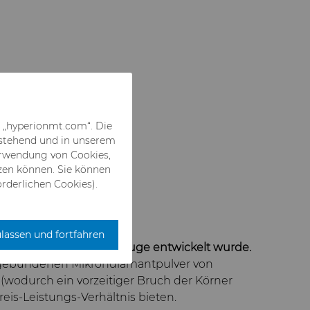
f „hyperionmt.com“. Die
hstehend und in unserem
Verwendung von Cookies,
zen können. Sie können
rderlichen Cookies).
ulassen und fortfahren
metallgebundene Werkzeuge entwickelt wurde.
llgebundenen Mikrondiamantpulver von
 (wodurch ein vorzeitiger Bruch der Körner
eis-Leistungs-Verhältnis bieten.