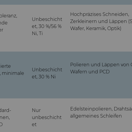
Hochpräzises Schneiden,
oleranz,
Unbeschicht
Zerkleinern und Läppen (S
nde
et, 30 %/56 %
Wafer, Keramik, Optik)
er
Ni, Ti
Polieren und Läppen von G
ierte
Unbeschicht
Wafern und PCD
, minimale
et, 30 % Ni
Edelsteinpolieren, Draht
dard-
Nur
allgemeines Schleifen
onen,
unbeschicht
SD
et