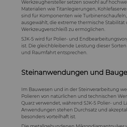
Werkzeughersteller setzen sowohl auf hochwert
Materialien wie Titanlegierungen, Kohlefaser
sind für Komponenten wie Turbinenschaufeln,
ausgewählt, die extreme thermische Stabilitä
Werkzeugverschleiß zu ermöglichen.
SJK-5 wird für Polier- und Endbearbeitungsvo
ist. Die gleichbleibende Leistung dieser Sort
und Raumfahrt entsprechen.
Steinanwendungen und Baug
Im Bauwesen und in der Steinverarbeitung w
Polieren von natürlichen und technischen Wer
Quarz verwendet, während SJK-5 Polier- und Lä
Anwendungen stehen Durchsatz und akzeptable
besonders vorteilhaft ist.
Die metallgebundenen Mikrondiamantpulver von