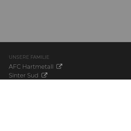
UNSERE FAMILIE
AFC Hartmetall
Sinter Sud
Aggressive Grinding Service, Inc.
Crafts Technology
Dura-Metal Products Corporation
GLE Precision
ZUSÄTZLICHE INFORMATIONEN