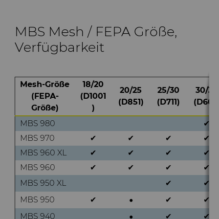
MBS Mesh / FEPA Größe,
Verfügbarkeit
Mesh-Größe
18/20
20/25
25/30
30/35
(FEPA-
(D1001
(D851)
(D711)
(D601)
Größe)
)
MBS 980
✔
MBS 970
✔
✔
✔
✔
MBS 960 XL
✔
✔
✔
✔
MBS 960
✔
✔
✔
✔
MBS 950 XL
✔
✔
MBS 950
✔
✔
✔
●
MBS 940
✔
✔
●