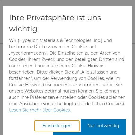
;
To main content
To menu
You are browsing the
United States
site. Products
Produkte
Superabrasive Schleifmittel
Ihre Privatsphäre ist uns
and information are based on this region.
Mesh-Diamant
wichtig
MBS™ Superabrasive Schleifmittel aus Diamant
Close
Change region
Wir (Hyperion Materials & Technologies, Inc.) und
MBS™ Diamant
bestimmte Dritte verwenden Cookies auf
„hyperionmt.com“. Die Einzelheiten zu den Arten von
Schleifmittel
Cookies, ihrem Zweck und den beteiligten Dritten sind
nachstehend und in unserem Cookie-Hinweis
beschrieben. Bitte klicken Sie auf „Alle zulassen und
Produkte
fortfahren“, um der Verwendung von Cookies, wie im
Cookie-Hinweis beschrieben, zuzustimmen, damit Sie
unsere Websites optimal nutzen können. Sie können
Branchen & Anwendungen
Superabrasive Schleifmittel
auch Ihre Präferenzen einstellen oder Cookies ablehnen
(mit Ausnahme von unbedingt erforderlichen Cookies).
Leistungen
Can Tooling
Luft- und Raumfahrt
Mesh CBN
Lesen Sie mehr über Cookies.
Ressourcen
Hartmetallstäbe
Automotive-Werkzeuge
Registrieren Sie sich für den
Mikron-CBN-Pulver
Cupper Press Tooling-
Einstellungen
Nur notwendig
Zugang zum Hyperion
Lösungen