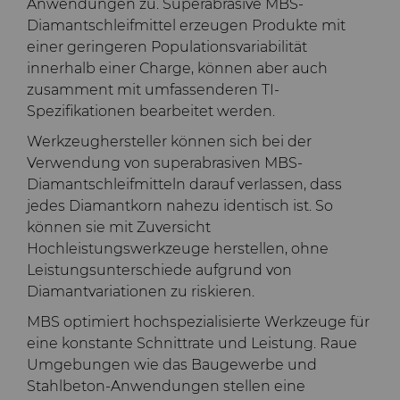
Anwendungen zu. Superabrasive MBS-
Bondingwerkzeuge
Diamantschleifmittel erzeugen Produkte mit
Grobe oder OD-
einer geringeren Populationsvariabilität
Motor und Getriebe
geschliffene Spitzen aus
innerhalb einer Charge, können aber auch
Hartmetall
zusamment mit umfassenderen TI-
Allgemeine
Spezifikationen bearbeitet werden.
Verschleißlösungen
Compax™ PCD
Werkzeughersteller können sich bei der
Stanzformrohlinge
Verwendung von superabrasiven MBS-
Spritzgusswerkzeuge
Diamantschleifmitteln darauf verlassen, dass
DuraNib™ Hartmetall-
jedes Diamantkorn nahezu identisch ist. So
Spitzen
Medizin
können sie mit Zuversicht
Hochleistungswerkzeuge herstellen, ohne
Leistungsunterschiede aufgrund von
Versimax™
Hartmetall-
Diamantvariationen zu riskieren.
Bergbaulösungen
6UDPlus Stahlcord-
MBS optimiert hochspezialisierte Werkzeug
e für
Drahtziehqualität
eine konstante Schnittrate und Leistung. Raue
Präzisionsmesswerkzeuge
Umgebungen wie das Baugewerbe und
Stahlbeton-Anwendungen stellen eine