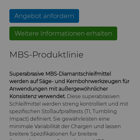
und -Matrizen
Rohlinge
Stahlproduktion
Skivit™ Wälzschäl-Rohlinge
QEHS-Richtlinie
PCBN
Richtbohrwerkzeuge
Angebot anfordern
Werkzeugbau
Forschung & Entwicklung
PCD
Bohrlochkomplettierung
BZN™ Kompakte
Weitere Informationen erhalten
und Fracking
Allgemeine
Pressfertige Pulver
Specialty Thick BZN™
Compax™ PCD-
Geschäftsbedingungen
Durchflussregelventile
Werkzeugrohlinge
MBS-Produktlinie
Rotierende Messerwalzen
Benutzerdefinierte Sorten
PCD der P-Serie
Superabrasive MBS-Diamantschleifmittel
Sägezähne und Rohlinge
Standard-Sorten
Lösungen im Bereich der
werden auf Säge- und Kernbohrwerkzeugen für
PCD der U-Serie
rotierenden Messerwalzen
Anwendungen mit außergewöhnlicher
Verschleißteile
Sägezähne für die
Konsistenz verwendet.
Diese superabrasiven
Drehschneider-
Metallzerspanung und -
Schleifmittel werden streng kontrolliert und mit
Erweiterungen
bearbeitung
Drahtziehwerkzeuge
Werkzeuge für die
spezifischen Stoßaufpralltests (TI, Tumbling
Impact) definiert. Sie gewährleisten eine
Kaltumformung
minimale Variabilität der Chargen und lassen
Dienste
Streifen-Rohlinge
Zusätzliche Rohteile für das
breitere Spezifikationen für breitere
Elektronische
Drahtziehen