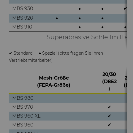
MBS 930
✔
●
●
MBS 920
●
●
●
MBS 910
●
●
●
Superabrasive Schleifmitte
✔ Standard
● Spezial (bitte fragen Sie Ihren
Vertriebsmitarbeiter)
20/30
Mesh-Größe
25/
(D852
(FEPA-Größe)
(D7
)
MBS 980
MBS 970
✔
MBS 960 XL
✔
MBS 960
✔