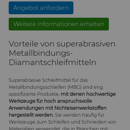
und -Matrizen
Rohlinge
Stahlproduktion
Skivit™ Wälzschäl-Rohlinge
QEHS-Richtlinie
Angebot anfordern
PCBN
Richtbohrwerkzeuge
Werkzeugbau
Forschung & Entwicklung
Weitere Informationen erhalten
PCD
Bohrlochkomplettierung
BZN™ Kompakte
und Fracking
Allgemeine
Pressfertige Pulver
Specialty Thick BZN™
Compax™ PCD-
Geschäftsbedingungen
Vorteile von superabrasiven
Durchflussregelventile
Werkzeugrohlinge
Metallbindungs-
Rotierende Messerwalzen
Benutzerdefinierte Sorten
Diamantschleifmitteln
PCD der P-Serie
Sägezähne und Rohlinge
Standard-Sorten
Lösungen im Bereich der
PCD der U-Serie
rotierenden Messerwalzen
Superabrasive Schleifmittel für das
Metallbindungsschleifen (MBG) sind eng
Verschleißteile
Sägezähne für die
spezifizierte Produkte,
mit denen hochwertige
Drehschneider-
Metallzerspanung und -
Werkzeuge für hoch anspruchsvolle
Erweiterungen
bearbeitung
Drahtziehwerkzeuge
Werkzeuge für die
Anwendungen mit Nichteisenwerkstoffen
Kaltumformung
hergestellt werden.
Sie werden häufig für
Dienste
Streifen-Rohlinge
Zusätzliche Rohteile für das
Werkzeuge zum Schleifen und Schneiden von
Elektronische
Drahtziehen
Materialien verwendet, die in Branchen mit