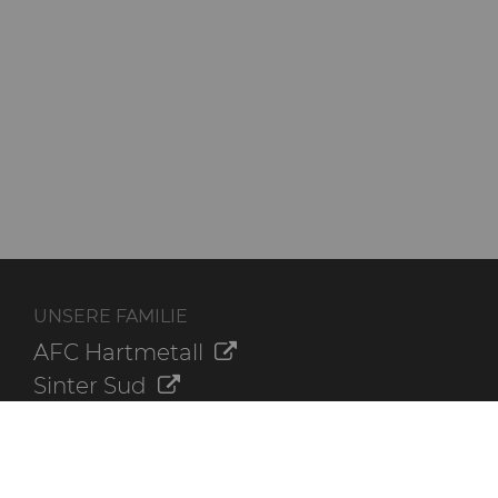
UNSERE FAMILIE
AFC Hartmetall
Sinter Sud
Aggressive Grinding Service, Inc.
Crafts Technology
Dura-Metal Products Corporation