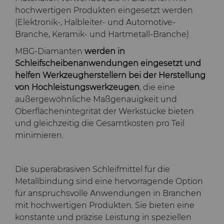
Bondingwerkzeuge
hochwertigen Produkten eingesetzt werden
Grobe oder OD-
(Elektronik-, Halbleiter- und Automotive-
Motor und Getriebe
geschliffene Spitzen aus
Branche, Keramik- und Hartmetall-Branche)
Hartmetall
MBG-Diamanten
werden in
Allgemeine
Schleifscheibenanwendungen eingesetzt und
Verschleißlösungen
Compax™ PCD
helfen Werkzeugherstellern bei der Herstellung
Stanzformrohlinge
von Hochleistungswerkzeugen
, die eine
außergewöhnliche Maßgenauigkeit und
Spritzgusswerkzeuge
Oberflächenintegrität der Werkstücke bieten
DuraNib™ Hartmetall-
und gleichzeitig die Gesamtkosten pro Teil
Spitzen
Medizin
minimieren.
Versimax™
Hartmetall-
Bergbaulösungen
Die superabrasiven Schleifmittel für die
6UDPlus Stahlcord-
Metallbindung sind eine hervorragende Option
Drahtziehqualität
Präzisionsmesswerkzeuge
für anspruchsvolle Anwendungen in Branchen
mit hochwertigen Produkten. Sie bieten eine
konstante und präzise Leistung in speziellen