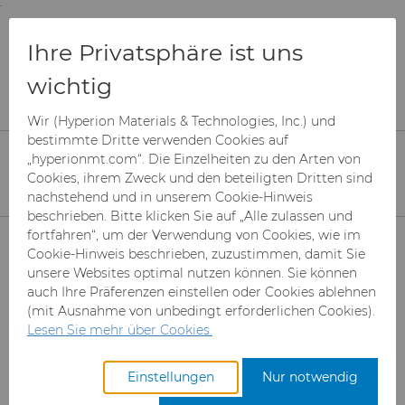
;
To main content
To menu
You are browsing the
United States
site. Products
Produkte
Superabrasive Schleifmittel
Ihre Privatsphäre ist uns
and information are based on this region.
Mesh-Diamant
wichtig
Superabrasive MBG™-Diamantschleifmittel
Close
Change region
Wir (Hyperion Materials & Technologies, Inc.) und
MBG™ Diamant
bestimmte Dritte verwenden Cookies auf
„hyperionmt.com“. Die Einzelheiten zu den Arten von
Schleifmittel
Cookies, ihrem Zweck und den beteiligten Dritten sind
nachstehend und in unserem Cookie-Hinweis
beschrieben. Bitte klicken Sie auf „Alle zulassen und
Produkte
fortfahren“, um der Verwendung von Cookies, wie im
Cookie-Hinweis beschrieben, zuzustimmen, damit Sie
unsere Websites optimal nutzen können. Sie können
Branchen & Anwendungen
Superabrasive Schleifmittel
auch Ihre Präferenzen einstellen oder Cookies ablehnen
(mit Ausnahme von unbedingt erforderlichen Cookies).
Leistungen
Can Tooling
Luft- und Raumfahrt
Mesh CBN
Lesen Sie mehr über Cookies.
Ressourcen
Hartmetallstäbe
Automotive-Werkzeuge
Registrieren Sie sich für den
Mikron-CBN-Pulver
Cupper Press Tooling-
Einstellungen
Nur notwendig
Zugang zum Hyperion
Lösungen