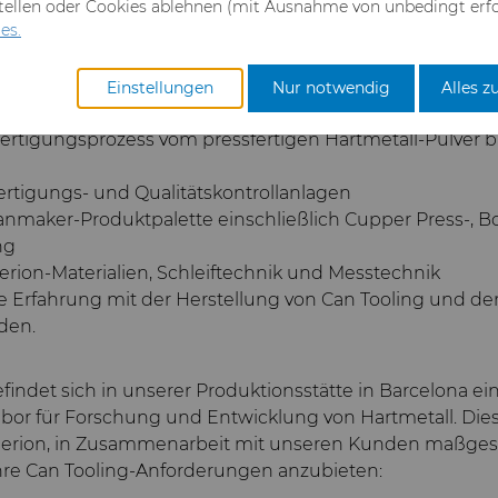
stellen oder Cookies ablehnen (mit Ausnahme von unbedingt erfo
stattet, dass eine agile Fertigung möglich ist und die K
es.
uktentwicklung und Produktivität unterstützt werden 
Zertifizierungen erhalten:
ISO 9001:2015
,
ISO 14001:2015
,
Einstellungen
Nur notwendig
Alles z
:2007
:
 Fertigungsprozess vom pressfertigen Hartmetall-Pulver b
rtigungs- und Qualitätskontrollanlagen
nmaker-Produktpalette einschließlich Cupper Press-, 
ng
rion-Materialien, Schleiftechnik und Messtechnik
e Erfahrung mit der Herstellung von Can Tooling und de
den.
indet sich in unserer Produktionsstätte in Barcelona ei
or für Forschung und Entwicklung von Hartmetall. Die
perion, in Zusammenarbeit mit unseren Kunden maßges
Ihre Can Tooling-Anforderungen anzubieten: