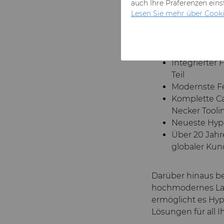
auch Ihre Präferenzen ein
Barcelona so ausge
Lesen Sie mehr über Cooki
Belangen der Prod
hat die folgenden 
und
OHSAS 18001
Integrierter
Teil
Modernste Fe
Komplette Ca
Necker Tooli
Neueste Hype
Über 20 Jahr
globaler Kun
Darüber hinaus bef
hochmodernes Lab
ermöglicht es Hy
Lösungen für all 