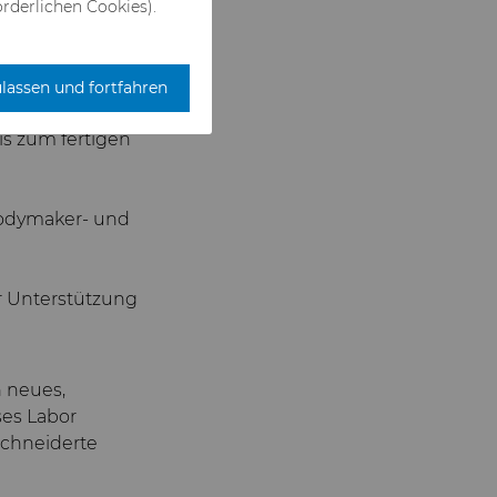
rderlichen Cookies).
unden in allen
können. Hyperion
ISO 45001:2018
,
ulassen und fortfahren
is zum fertigen
Bodymaker- und
r Unterstützung
n neues,
ses Labor
chneiderte