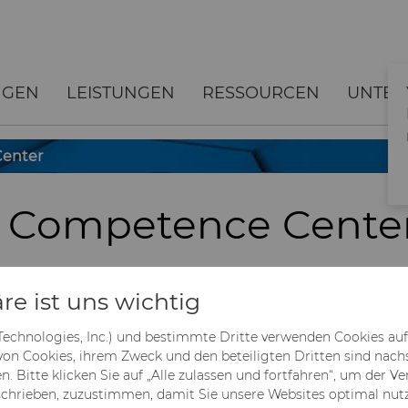
NGEN
LEISTUNGEN
RESSOURCEN
UNTE
enter
l Competence Cente
s mehr denn je für Dosenhersteller. Hyperion Materials 
re ist uns wichtig
tes Sortiment an Werkzeugen für 2-teilige Metallbehälter 
ten Produktionslinien. Zu den Produkten gehören Cupp
 Technologies, Inc.) und bestimmte Dritte verwenden Cookies au
g. Hyperion hat in ein Can Tooling Global Competence Cen
 von Cookies, ihrem Zweck und den beteiligten Dritten sind nac
stiert.
. Bitte klicken Sie auf „Alle zulassen und fortfahren“, um der 
chrieben, zuzustimmen, damit Sie unsere Websites optimal nut
 als führender Anbieter von Premium-Werkzeugen, hat 