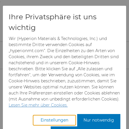
;
To main content
To menu
You are browsing the
United States
site. Products
PDF Downloads -
Ihre Privatsphäre ist uns
and information are based on this region.
Schlämme
wichtig
Close
Change region
Wir (Hyperion Materials & Technologies, Inc.) und
bestimmte Dritte verwenden Cookies auf
Bitte wählen Sie die gewünschten
„hyperionmt.com“. Die Einzelheiten zu den Arten von
Informationen aus. Die PDF-Datei wird
Cookies, ihrem Zweck und den beteiligten Dritten sind
automatisch heruntergeladen, wenn sie
nachstehend und in unserem Cookie-Hinweis
ausgewählt (angeklickt) wird.
beschrieben. Bitte klicken Sie auf „Alle zulassen und
Produkte
fortfahren“, um der Verwendung von Cookies, wie im
Cookie-Hinweis beschrieben, zuzustimmen, damit Sie
unsere Websites optimal nutzen können. Sie können
Branchen & Anwendungen
Superabrasive Schleifmittel
Angebot anfordern
auch Ihre Präferenzen einstellen oder Cookies ablehnen
(mit Ausnahme von unbedingt erforderlichen Cookies).
Leistungen
Can Tooling
Luft- und Raumfahrt
Mesh CBN
Lesen Sie mehr über Cookies.
Ressourcen
Hartmetallstäbe
Automotive-Werkzeuge
Registrieren Sie sich für den
Mikron-CBN-Pulver
Cupper Press Tooling-
Einstellungen
Nur notwendig
Zugang zum Hyperion
Lösungen