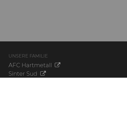
UNSERE FAMILIE
AFC Hartmetall
Sinter Sud
Aggressive Grinding Service, Inc.
Crafts Technology
Dura-Metal Products Corporation
GLE Precision
ZUSÄTZLICHE INFORMATIONEN