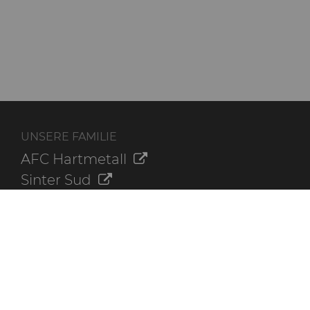
UNSERE FAMILIE
AFC Hartmetall
Sinter Sud
Aggressive Grinding Service, Inc.
Crafts Technology
Dura-Metal Products Corporation
GLE Precision
ZUSÄTZLICHE INFORMATIONEN