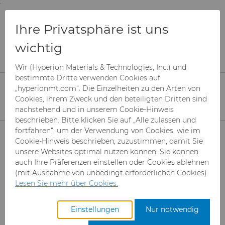
;
To main content
To menu
You are browsing the
United States
site. Products
Broschüre zu
Ihre Privatsphäre ist uns
and information are based on this region.
Verteidigungslösungen
wichtig
Close
Change region
Wir (Hyperion Materials & Technologies, Inc.) und
bestimmte Dritte verwenden Cookies auf
Bitte wählen Sie die gewünschten
„hyperionmt.com“. Die Einzelheiten zu den Arten von
Informationen aus. Die PDF-Datei wird
Cookies, ihrem Zweck und den beteiligten Dritten sind
automatisch heruntergeladen, wenn sie
nachstehend und in unserem Cookie-Hinweis
ausgewählt (angeklickt) wird.
beschrieben. Bitte klicken Sie auf „Alle zulassen und
Produkte
fortfahren“, um der Verwendung von Cookies, wie im
Get a quote
Cookie-Hinweis beschrieben, zuzustimmen, damit Sie
unsere Websites optimal nutzen können. Sie können
Branchen & Anwendungen
Superabrasive Schleifmittel
auch Ihre Präferenzen einstellen oder Cookies ablehnen
(mit Ausnahme von unbedingt erforderlichen Cookies).
Leistungen
Can Tooling
Luft- und Raumfahrt
Mesh CBN
Lesen Sie mehr über Cookies.
Ressourcen
Hartmetallstäbe
Automotive-Werkzeuge
Registrieren Sie sich für den
Mikron-CBN-Pulver
Cupper Press Tooling-
Einstellungen
Nur notwendig
Hyperion Defense Solutions Brochure
Zugang zum Hyperion
Lösungen