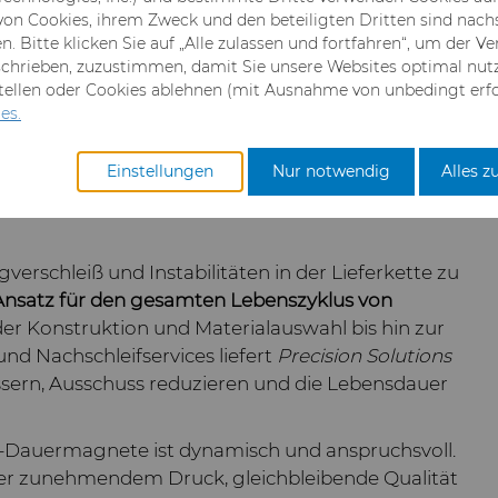
n großer Mengen von Permanentmagneten
 von Cookies, ihrem Zweck und den beteiligten Dritten sind nac
. Bitte klicken Sie auf „Alle zulassen und fortfahren“, um der 
chrieben, zuzustimmen, damit Sie unsere Websites optimal nut
stellen oder Cookies ablehnen (mit Ausnahme von unbedingt erfo
es.
erunterladen
Einstellungen
Nur notwendig
Alles z
en mit engen Toleranzen
gverschleiß und Instabilitäten in der Lieferkette zu
Ansatz für den gesamten Lebenszyklus von
der Konstruktion und Materialauswahl bis hin zur
nd Nachschleifservices liefert
Precision Solutions
sern, Ausschuss reduzieren und die Lebensdauer
-Dauermagnete ist dynamisch und anspruchsvoll.
er zunehmendem Druck, gleichbleibende Qualität