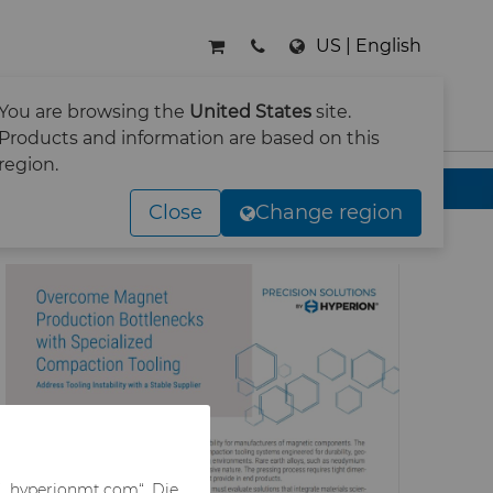
US | English
RNEHMEN
KONTAKT
You are browsing the
United States
site.
SUCHE
Products and information are based on this
region.
ngswerkzeugen
Close
Change region
f „hyperionmt.com“. Die