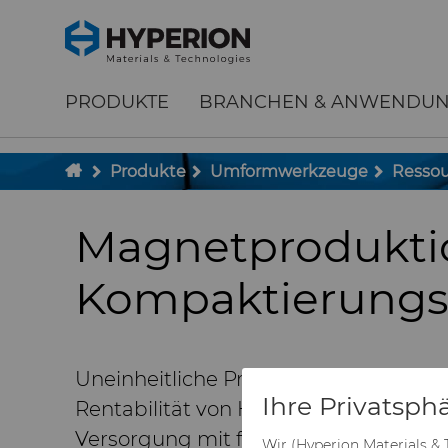
;
To main content
To menu
PRODUKTE
BRANCHEN & ANWENDU
Produkte
Umformwerkzeuge
Resso
Magnetproduktio
Kompaktierung
Uneinheitliche Pressergebnisse und P
Ihre Privatsphä
Rentabilität von Herstellern von Daue
Versorgung mit fachmännisch entwi
Wir (Hyperion Materials &