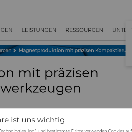
NGEN
LEISTUNGEN
RESSOURCEN
UNTE
urcen
Magnetproduktion mit präzisen Kompaktieru
n mit präzisen
swerkzeugen
ressausfallzeiten beeinträchtigen die
re ist uns wichtig
rmagneten. Hyperion bietet eine stabile
ckelten Kompaktierungswerkzeugen, die
 Technologies, Inc.) und bestimmte Dritte verwenden Cookies au