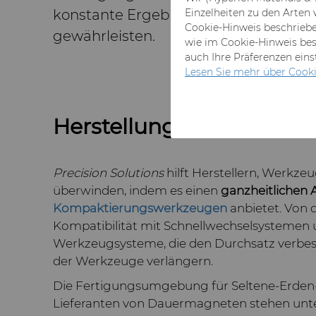
konstante Ergebnisse beim Presse
Einzelheiten zu den Arten
Cookie-Hinweis beschrieben
gewährleisten.
wie im Cookie-Hinweis bes
auch Ihre Präferenzen ein
Lesen Sie mehr über Cooki
Artikel H
Herstellung von Bauteil
Precision Solutions
hilft Herstellern, Werkzeu
überwinden, indem es einen
ganzheitlichen 
Kompaktierungswerkzeugen
anbietet. Von 
Kompatibilität mit Schnellwechselsystemen u
Werkzeugsysteme, die den Durchsatz verbes
der Werkzeuge verlängern.
Die Fertigungsumgebung für Seltene-Erden
Lieferanten von Dauermagneten stehen unt