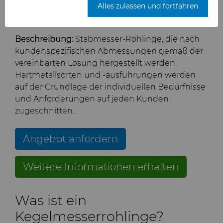
Alles zulassen und fortfahren
Kundenportal
Abmessungen:
gemäß Zeichnung/wie
Unternehmen
Hartmetallwalzen
Elektronik
Mesh-Diamant
Hochleistungs-
AFC Hartmetall
angefordert
Bodymaker-Lösungen
Hartmetallstäbe
Toolmaker-Lösungen
Kontakt
Rüstung
Energie & Rohstoffe
Über uns
Mikrondiamant-Pulver
Cast-in-Carbide-Walzen
Temsa
Beschreibung:
Stabmesser-Rohlinge, die nach
Necker Tooling-Lösungen
Anwendungsspezifische
kundenspezifischen Abmessungen gemäß der
vereinbarten Lösung hergestellt werden.
Technische Lösungen
Hartmetallstäbe
Compounds & Suspensionen
Umwelt & Prozess
Allgemeine Anfrage
Ultra Premium
Verbundwalzen
Rüstungskomponenten
Temsa
Karriere
Hartmetallsorten und -ausführungen werden
Mikronpulver, Diamant
Extrusion Tooling Solutions
auf der Grundlage der individuellen Bedürfnisse
Service Werkstatt
Universal-Hartmetallstäbe
Fluid-Handling
Lebensmittelindustrie
Verkaufsbüros
Diamant-Compound-Paste
Bibliothek
Veranstaltungen
und Anforderungen auf jeden Kunden
zugeschnitten.
Recycling von Hartmetall
Umformwerkzeuge
Werkzeug- und Formenbau
Sicherheitsdatenblätter
Diamant-Schlämme und
Fluid-End-Teile und -
Materialien
Unternehmensführung
Suspensionen
Komponenten
Angebot anfordern
Additive Fertigung
Verzahnungswerkzeug-Rohlinge
Hygiene
Umformwerkzeugrohlinge
PCD- und PCBN-Sortenauswahl
Nachrichten
Hyperion Diamond Slurry
Komponenten für die
Weitere Informationen erhalten
Lebensmittelverarbeitung
Einsatz- und
Medizinsektor
HPHT-Werkzeuge
Wälzfräserrohlinge
Zertifikate & Datenblätter
Lieferkette
Wendeplattenrohlinge
Was ist ein
Sprüh- und
Siliziumkarbid-Halbleiter
PM-
Stabmesser-Rohlinge
Materialanalyse-Labor
Nachhaltigkeit
Dosierkomponenten
Öl & Gas
Verdichtungswerkzeuge
Benutzerdefinierte
Kegelmesserrohlinge?