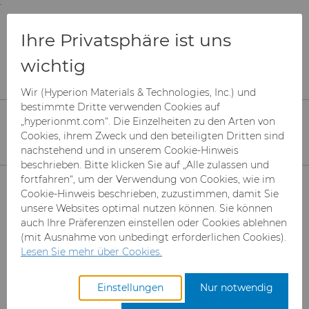
;
To main content
To menu
You are browsing the
United States
site. Products
Produkte
Drahtziehwerkzeuge
Ihre Privatsphäre ist uns
and information are based on this region.
Compax Markenschutz
wichtig
Close
Change region
Compax™ Markenschutz
Wir (Hyperion Materials & Technologies, Inc.) und
bestimmte Dritte verwenden Cookies auf
„hyperionmt.com“. Die Einzelheiten zu den Arten von
Alle Compax™ sind polykristalliner
Cookies, ihrem Zweck und den beteiligten Dritten sind
Diamant (PCD), aber nicht alle
nachstehend und in unserem Cookie-Hinweis
polykristallinen Diamantprodukte sind
beschrieben. Bitte klicken Sie auf „Alle zulassen und
Produkte
fortfahren“, um der Verwendung von Cookies, wie im
Compax™.
Cookie-Hinweis beschrieben, zuzustimmen, damit Sie
unsere Websites optimal nutzen können. Sie können
Branchen & Anwendungen
Superabrasive Schleifmittel
auch Ihre Präferenzen einstellen oder Cookies ablehnen
Hyperion Materials & Technologies stellt den
(mit Ausnahme von unbedingt erforderlichen Cookies).
branchenführenden Compax™ polykristallinen
Leistungen
Can Tooling
Luft- und Raumfahrt
Mesh CBN
Lesen Sie mehr über Cookies.
Diamant (PCD) her. Stanzformrohlinge, die
Compax™ enthalten, sind in der Drahtziehindustrie
Ressourcen
Hartmetallstäbe
Automotive-Werkzeuge
Registrieren Sie sich für den
Mikron-CBN-Pulver
Cupper Press Tooling-
Einstellungen
Nur notwendig
als Premiumprodukte anerkannt, da sie eine sehr
Zugang zum Hyperion
Lösungen
gute Verschleißfestigkeit und die Fähigkeit zur