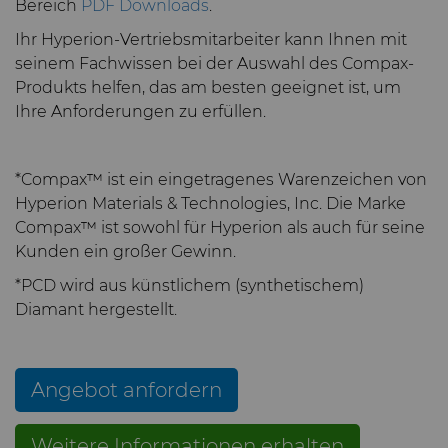
Bereich
PDF Downloads
.
Bondingwerkzeuge
Ihr Hyperion-Vertriebsmitarbeiter kann Ihnen mit
Grobe oder OD-
seinem Fachwissen bei der Auswahl des Compax-
Motor und Getriebe
geschliffene Spitzen aus
Produkts helfen, das am besten geeignet ist, um
Hartmetall
Ihre Anforderungen zu erfüllen.
Allgemeine
Verschleißlösungen
Compax™ PCD
Stanzformrohlinge
*Compax™ ist ein eingetragenes Warenzeichen von
Spritzgusswerkzeuge
Hyperion Materials & Technologies, Inc. Die Marke
DuraNib™ Hartmetall-
Compax™ ist sowohl für Hyperion als auch für seine
Spitzen
Kunden ein großer Gewinn.
Medizin
*PCD wird aus künstlichem (synthetischem)
Versimax™
Hartmetall-
Diamant hergestellt.
Bergbaulösungen
6UDPlus Stahlcord-
Drahtziehqualität
Präzisionsmesswerkzeuge
Angebot anfordern
Weitere Informationen erhalten