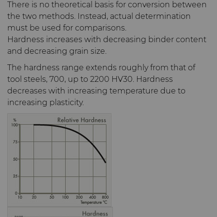
und -Matrizen
Rohlinge
Stahlproduktion
Skivit™ Wälzschäl-Rohlinge
QEHS-Richtlinie
There is no theoretical basis for conversion between
PCBN
Richtbohrwerkzeuge
the two methods. Instead, actual determination
must be used for comparisons.
Werkzeugbau
Forschung & Entwicklung
Hardness increases with decreasing binder content
PCD
Bohrlochkomplettierung
BZN™ Kompakte
and decreasing grain size.
und Fracking
Allgemeine
The hardness range extends roughly from that of
Pressfertige Pulver
Specialty Thick BZN™
Compax™ PCD-
Geschäftsbedingungen
tool steels, 700, up to 2200 HV30. Hardness
Durchflussregelventile
Werkzeugrohlinge
decreases with increasing temperature due to
Rotierende Messerwalzen
Benutzerdefinierte Sorten
increasing plasticity.
PCD der P-Serie
Sägezähne und Rohlinge
Standard-Sorten
Lösungen im Bereich der
PCD der U-Serie
rotierenden Messerwalzen
Verschleißteile
Sägezähne für die
Drehschneider-
Metallzerspanung und -
Erweiterungen
bearbeitung
Drahtziehwerkzeuge
Werkzeuge für die
Kaltumformung
Dienste
Streifen-Rohlinge
Zusätzliche Rohteile für das
Elektronische
Drahtziehen