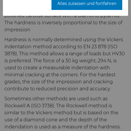
Alles zulassen und fortfahren
Kundenportal
Unternehmen
Hartmetallwalzen
Elektronik
Mesh-Diamant
Hochleistungs-
AFC Hartmetall
The Vickers method is based on indenting a
Bodymaker-Lösungen
Hartmetallstäbe
polished carbide surface with a diamond pyramid.
Toolmaker-Lösungen
Kontakt
Rüstung
Energie & Rohstoffe
Über uns
Mikrondiamant-Pulver
Cast-in-Carbide-Walzen
The hardness is inversely proportional to the size of
Temsa
impression
Necker Tooling-Lösungen
Anwendungsspezifische
Technische Lösungen
Hartmetallstäbe
Compounds & Suspensionen
Umwelt & Prozess
Allgemeine Anfrage
Ultra Premium
Verbundwalzen
Rüstungskomponenten
Temsa
Karriere
Hardness is normally determined using the Vickers
Mikronpulver, Diamant
Extrusion Tooling Solutions
indentation method according to EN 23 878 (ISO
Service Werkstatt
Universal-Hartmetallstäbe
3878). This method allows a range of loads but HV30
Fluid-Handling
Lebensmittelindustrie
Verkaufsbüros
Diamant-Compound-Paste
Bibliothek
Veranstaltungen
is preferred. The force of a 30 kg weight, 294 N, is
used to create a measurable indentation with
Recycling von Hartmetall
Umformwerkzeuge
Werkzeug- und Formenbau
Sicherheitsdatenblätter
Diamant-Schlämme und
Fluid-End-Teile und -
Materialien
Unternehmensführung
minimal cracking at the corners. For the hardest
Suspensionen
Komponenten
grades, the size of the impression and cracking
Additive Fertigung
Verzahnungswerkzeug-Rohlinge
Hygiene
Umformwerkzeugrohlinge
PCD- und PCBN-Sortenauswahl
Nachrichten
contribute to reduced precision and accuracy.
Hyperion Diamond Slurry
Komponenten für die
Sometimes other methods are used such as
Lebensmittelverarbeitung
Einsatz- und
Medizinsektor
HPHT-Werkzeuge
Wälzfräserrohlinge
Zertifikate & Datenblätter
Lieferkette
Rockwell A (ISO 3738). The Rockwell method is
Wendeplattenrohlinge
similar to the Vickers method but is based on the
Sprüh- und
Siliziumkarbid-Halbleiter
PM-
Stabmesser-Rohlinge
Materialanalyse-Labor
Nachhaltigkeit
use of a diamond cone and the depth of the
Dosierkomponenten
Öl & Gas
Verdichtungswerkzeuge
Benutzerdefinierte
indendation is used as a measure of the hardness.