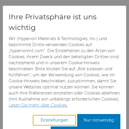
;
To main content
To menu
You are browsing the
United States
site. Products
Ressourcen
Materialien
Hartmetall
Ihre Privatsphäre ist uns
and information are based on this region.
Hardness
wichtig
Close
Change region
Hardness
Wir (Hyperion Materials & Technologies, Inc.) und
bestimmte Dritte verwenden Cookies auf
„hyperionmt.com“. Die Einzelheiten zu den Arten von
Hyperion Materials & Technologies
Cookies, ihrem Zweck und den beteiligten Dritten sind
manufactures cemented carbides with a
nachstehend und in unserem Cookie-Hinweis
range of hardnesses to solve your needs.
beschrieben. Bitte klicken Sie auf „Alle zulassen und
Produkte
fortfahren“, um der Verwendung von Cookies, wie im
Cookie-Hinweis beschrieben, zuzustimmen, damit Sie
unsere Websites optimal nutzen können. Sie können
Branchen & Anwendungen
Superabrasive Schleifmittel
auch Ihre Präferenzen einstellen oder Cookies ablehnen
(mit Ausnahme von unbedingt erforderlichen Cookies).
Leistungen
Can Tooling
Luft- und Raumfahrt
Mesh CBN
Lesen Sie mehr über Cookies.
Ressourcen
Hartmetallstäbe
Automotive-Werkzeuge
Registrieren Sie sich für den
Mikron-CBN-Pulver
Cupper Press Tooling-
Einstellungen
Nur notwendig
Zugang zum Hyperion
Lösungen