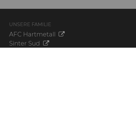
UNSERE FAMILIE
AFC Hartmetall
Sinter Sud
Aggressive Grinding Service, Inc.
Crafts Technology
Dura-Metal Products Corporation
GLE Precision
ZUSÄTZLICHE INFORMATIONEN
Kontaktieren Sie uns
Online-Bestellung
Der Hyperion-Blog