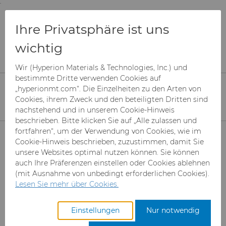
;
To main content
To menu
You are browsing the
United States
site. Products
Unternehmen
Nachrichten
Ihre Privatsphäre ist uns
and information are based on this region.
Hyperion Materials & Technologies übernimmt
NanoDiamond Products
wichtig
Close
Change region
Wir (Hyperion Materials & Technologies, Inc.) und
Hyperion
bestimmte Dritte verwenden Cookies auf
„hyperionmt.com“. Die Einzelheiten zu den Arten von
Cookies, ihrem Zweck und den beteiligten Dritten sind
Materials &
nachstehend und in unserem Cookie-Hinweis
beschrieben. Bitte klicken Sie auf „Alle zulassen und
Produkte
Technologies
fortfahren“, um der Verwendung von Cookies, wie im
Cookie-Hinweis beschrieben, zuzustimmen, damit Sie
unsere Websites optimal nutzen können. Sie können
Branchen & Anwendungen
Superabrasive Schleifmittel
übernimmt
auch Ihre Präferenzen einstellen oder Cookies ablehnen
(mit Ausnahme von unbedingt erforderlichen Cookies).
Leistungen
Can Tooling
Luft- und Raumfahrt
Mesh CBN
Lesen Sie mehr über Cookies.
NanoDiamond
Ressourcen
Hartmetallstäbe
Automotive-Werkzeuge
Registrieren Sie sich für den
Mikron-CBN-Pulver
Cupper Press Tooling-
Einstellungen
Nur notwendig
Products
Zugang zum Hyperion
Lösungen