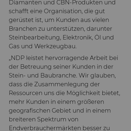
Diamanten und CBN-Produkten und
Bondingwerkzeuge
schafft eine Organisation, die gut
Grobe oder OD-
Motor und Getriebe
geschliffene Spitzen aus
gerüstet ist, um Kunden aus vielen
Hartmetall
Branchen zu unterstützen, darunter
Allgemeine
Steinbearbeitung, Elektronik, Öl und
Verschleißlösungen
Compax™ PCD
Gas und Werkzeugbau.
Stanzformrohlinge
„NDP leistet hervorragende Arbeit bei
Spritzgusswerkzeuge
DuraNib™ Hartmetall-
der Betreuung seiner Kunden in der
Spitzen
Medizin
Stein- und Baubranche. Wir glauben,
dass die Zusammenlegung der
Versimax™
Hartmetall-
Ressourcen uns die Möglichkeit bietet,
Bergbaulösungen
mehr Kunden in einem größeren
6UDPlus Stahlcord-
geografischen Gebiet und in einem
Drahtziehqualität
Präzisionsmesswerkzeuge
breiteren Spektrum von
Endverbrauchermärkten besser zu