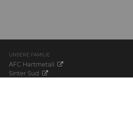
UNSERE FAMILIE
AFC Hartmetall
Sinter Sud
Aggressive Grinding Service, Inc.
Crafts Technology
Dura-Metal Products Corporation
GLE Precision
ZUSÄTZLICHE INFORMATIONEN