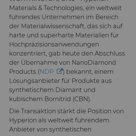
und -Matrizen
Rohlinge
Stahlproduktion
Skivit™ Wälzschäl-Rohlinge
QEHS-Richtlinie
Materials & Technologies, ein weltweit
PCBN
Richtbohrwerkzeuge
führendes Unternehmen im Bereich
Werkzeugbau
Forschung & Entwicklung
der Materialwissenschaft, das sich auf
PCD
Bohrlochkomplettierung
BZN™ Kompakte
und Fracking
harte und superharte Materialien für
Allgemeine
Pressfertige Pulver
Specialty Thick BZN™
Compax™ PCD-
Geschäftsbedingungen
Hochpräzisionsanwendungen
Durchflussregelventile
Werkzeugrohlinge
konzentriert, gab heute den Abschluss
Rotierende Messerwalzen
Benutzerdefinierte Sorten
der Übernahme von NanoDiamond
PCD der P-Serie
Products (
NDP
) bekannt, einem
Sägezähne und Rohlinge
Standard-Sorten
Lösungen im Bereich der
Lösungsanbieter für Produkte aus
PCD der U-Serie
rotierenden Messerwalzen
synthetischem Diamant und
Verschleißteile
Sägezähne für die
kubischem Bornitrid (CBN).
Drehschneider-
Metallzerspanung und -
Erweiterungen
bearbeitung
Drahtziehwerkzeuge
Werkzeuge für die
Die Transaktion stärkt die Position von
Kaltumformung
Hyperion als weltweit führendem
Dienste
Streifen-Rohlinge
Zusätzliche Rohteile für das
Anbieter von synthetischen
Elektronische
Drahtziehen