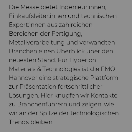
Bondingwerkzeuge
Die Messe bietet Ingenieur:innen,
Grobe oder OD-geschliffene
Einkaufsleiter:innen und technischen
Motor und Getriebe
Spitzen aus Hartmetall
Expert:innen aus zahlreichen
Bereichen der Fertigung,
Allgemeine
Compax™ PCD
Metallverarbeitung und verwandten
Verschleißlösungen
Stanzformrohlinge
Branchen einen Überblick über den
Spritzgusswerkzeuge
DuraNib™ Hartmetall-
neuesten Stand. Für Hyperion
Spitzen
Materials & Technologies ist die EMO
Medizin
Hannover eine strategische Plattform
Versimax™
zur Präsentation fortschrittlicher
Hartmetall-
Lösungen. Hier knüpfen wir Kontakte
Bergbaulösungen
6UDPlus Stahlcord-
zu Branchenführern und zeigen, wie
Drahtziehqualität
wir an der Spitze der technologischen
Präzisionsmesswerkzeuge
Trends bleiben.