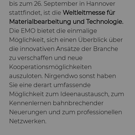
Stahlproduktion
Skivit™ Wälzschäl-Rohlinge
QEHS-Richtlinie
bis zum 26. September in Hannover
PCBN
Richtbohrwerkzeuge
stattfindet, ist die
Weltleitmesse für
Werkzeugbau
Forschung & Entwicklung
Materialbearbeitung und Technologie.
PCD
Bohrlochkomplettierung
BZN™ Kompakte
Die EMO bietet die einmalige
und Fracking
Allgemeine
Möglichkeit, sich einen Überblick über
Pressfertige Pulver
Specialty Thick BZN™
Compax™ PCD-
Geschäftsbedingungen
die innovativen Ansätze der Branche
Durchflussregelventile
Werkzeugrohlinge
zu verschaffen und neue
Rotierende Messerwalzen
Benutzerdefinierte Sorten
PCD der P-Serie
Kooperationsmöglichkeiten
Sägezähne und Rohlinge
Standard-Sorten
Lösungen im Bereich der
auszuloten. Nirgendwo sonst haben
PCD der U-Serie
rotierenden Messerwalzen
Sie eine derart umfassende
Verschleißteile
Sägezähne für die
Möglichkeit zum Ideenaustausch, zum
Drehschneider-
Metallzerspanung und -
Kennenlernen bahnbrechender
Erweiterungen
bearbeitung
Drahtziehwerkzeuge
Werkzeuge für die
Neuerungen und zum professionellen
Kaltumformung
Netzwerken.
Dienste
Streifen-Rohlinge
Zusätzliche Rohteile für das
Elektronische
Drahtziehen