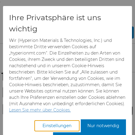
;
To main content
To menu
You are browsing the
United States
site. Products
Unternehmen
Veranstaltungen
Ihre Privatsphäre ist uns
and information are based on this region.
EMO Hannover 2025
wichtig
Close
Change region
EMO Hannover
Wir (Hyperion Materials & Technologies, Inc.) und
bestimmte Dritte verwenden Cookies auf
2025: Weltweit
„hyperionmt.com“. Die Einzelheiten zu den Arten von
Cookies, ihrem Zweck und den beteiligten Dritten sind
nachstehend und in unserem Cookie-Hinweis
führende
beschrieben. Bitte klicken Sie auf „Alle zulassen und
Produkte
fortfahren“, um der Verwendung von Cookies, wie im
Cookie-Hinweis beschrieben, zuzustimmen, damit Sie
Fachmesse für
unsere Websites optimal nutzen können. Sie können
Branchen & Anwendungen
Superabrasive Schleifmittel
auch Ihre Präferenzen einstellen oder Cookies ablehnen
Metallbearbeitung
(mit Ausnahme von unbedingt erforderlichen Cookies).
Leistungen
Can Tooling
Luft- und Raumfahrt
Mesh CBN
Lesen Sie mehr über Cookies.
Ressourcen
Hartmetallstäbe
Automotive-Werkzeuge
Registrieren Sie sich für den
Mikron-CBN-Pulver
Cupper Press Tooling-
Einstellungen
Nur notwendig
Sep 22 - Sep 26, 2025
Zugang zum Hyperion
Lösungen