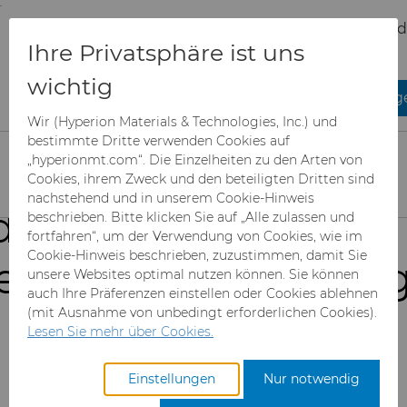
;
To main content
To menu
You are browsing the
United States
site. Products and
Unternehmen
Veranstaltungen
Ihre Privatsphäre ist uns
information are based on this region.
GrindingHub 2026
wichtig
Close
Change
ndingHub 2026:
Wir (Hyperion Materials & Technologies, Inc.) und
bestimmte Dritte verwenden Cookies auf
hmesse für Schleif
„hyperionmt.com“. Die Einzelheiten zu den Arten von
Cookies, ihrem Zweck und den beteiligten Dritten sind
nachstehend und in unserem Cookie-Hinweis
d
beschrieben. Bitte klicken Sie auf „Alle zulassen und
Produkte
fortfahren“, um der Verwendung von Cookies, wie im
Cookie-Hinweis beschrieben, zuzustimmen, damit Sie
erflächentechnolog
unsere Websites optimal nutzen können. Sie können
Branchen & Anwendungen
Superabrasive Schleifmittel
auch Ihre Präferenzen einstellen oder Cookies ablehnen
(mit Ausnahme von unbedingt erforderlichen Cookies).
Leistungen
Can Tooling
Luft- und Raumfahrt
Mesh CBN
Lesen Sie mehr über Cookies.
Mai 05 - Mai 08, 2026
Ressourcen
Hartmetallstäbe
Automotive-Werkzeuge
Registrieren Sie sich für den Zugang zum
Mikron-CBN-Pulver
Cupper Press Tooling-Lösungen
Einstellungen
Nur notwendig
Hyperion Kundenportal