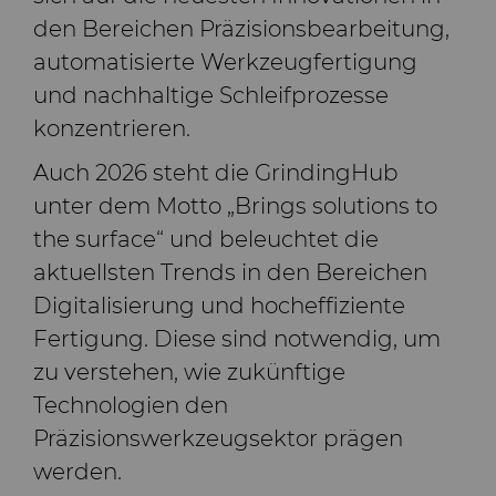
Grobe oder OD-geschliffene Spitzen
den Bereichen Präzisionsbearbeitung,
aus Hartmetall
Allgemeine Verschleißlösungen
automatisierte Werkzeugfertigung
und nachhaltige Schleifprozesse
Compax™ PCD Stanzformrohlinge
Spritzgusswerkzeuge
konzentrieren.
DuraNib™ Hartmetall-Spitzen
Medizin
Auch 2026 steht die GrindingHub
unter dem Motto „Brings solutions to
Versimax™
Hartmetall-Bergbaulösungen
the surface“ und beleuchtet die
aktuellsten Trends in den Bereichen
6UDPlus Stahlcord-Drahtziehqualität
Präzisionsmesswerkzeuge
Digitalisierung und hocheffiziente
Fertigung. Diese sind notwendig, um
zu verstehen, wie zukünftige
Technologien den
Präzisionswerkzeugsektor prägen
werden.