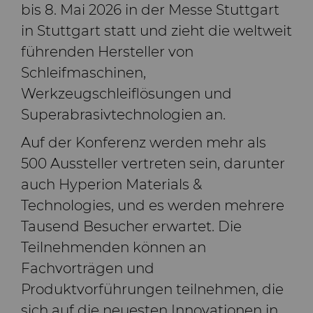
PCBN
Stahlproduktion
Skivit™ Wälzschäl-Rohlinge
Richtbohrwerkzeuge
QEHS-Richtlinie
bis 8. Mai 2026 in der Messe Stuttgart
in Stuttgart statt und zieht die weltweit
PCD
Werkzeugbau
Bohrlochkomplettierung und
BZN™ Kompakte
Forschung & Entwicklung
führenden Hersteller von
Fracking
Schleifmaschinen,
Pressfertige Pulver
Specialty Thick BZN™
Compax™ PCD-Werkzeugrohlinge
Allgemeine Geschäftsbedingungen
Werkzeugschleiflösungen und
Durchflussregelventile
Superabrasivtechnologien an.
Rotierende Messerwalzen
PCD der P-Serie
Benutzerdefinierte Sorten
Auf der Konferenz werden mehr als
Sägezähne und Rohlinge
PCD der U-Serie
Standard-Sorten
Lösungen im Bereich der rotierenden
500 Aussteller vertreten sein, darunter
Messerwalzen
auch Hyperion Materials &
Verschleißteile
Sägezähne für die Metallzerspanung
Technologies, und es werden mehrere
Drehschneider-Erweiterungen
und -bearbeitung
Tausend Besucher erwartet. Die
Drahtziehwerkzeuge
Werkzeuge für die Kaltumformung
Teilnehmenden können an
Dienste
Streifen-Rohlinge
Fachvorträgen und
Elektronische Bondingwerkzeuge
Zusätzliche Rohteile für das
Drahtziehen
Produktvorführungen teilnehmen, die
Motor und Getriebe
sich auf die neuesten Innovationen in