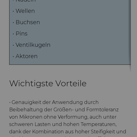
Bondingwerkzeuge
• Wellen
Grobe oder OD-
Motor und Getriebe
geschliffene Spitzen aus
• Buchsen
Hartmetall
• Pins
Allgemeine
Verschleißlösungen
Compax™ PCD
• Ventilkugeln
Stanzformrohlinge
• Aktoren
Spritzgusswerkzeuge
DuraNib™ Hartmetall-
Spitzen
Medizin
Wichtigste Vorteile
Versimax™
Hartmetall-
Bergbaulösungen
• Genauigkeit der Anwendung durch
6UDPlus Stahlcord-
Beibehaltung der Größen- und Formtoleranz
Drahtziehqualität
von Mikronen ohne Verformung, auch unter
Präzisionsmesswerkzeuge
schweren Lasten und hohen Temperaturen,
dank der Kombination aus hoher Steifigkeit und