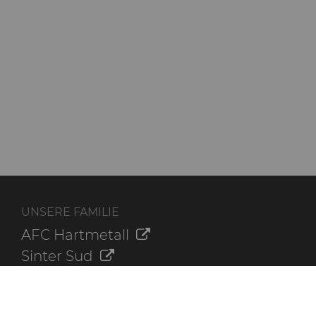
UNSERE FAMILIE
AFC Hartmetall
Sinter Sud
Aggressive Grinding Service, Inc.
Crafts Technology