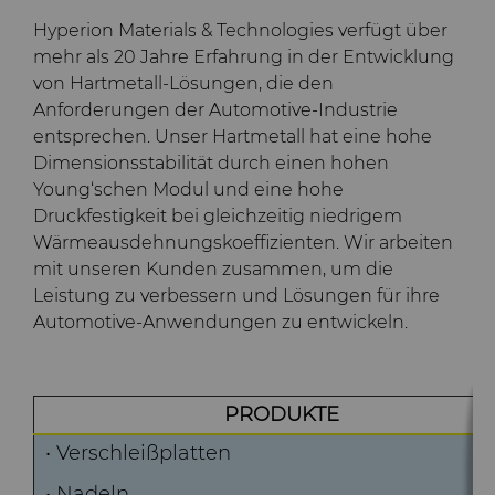
und -Matrizen
Rohlinge
Stahlproduktion
Skivit™ Wälzschäl-Rohlinge
QEHS-Richtlinie
Hyperion Materials & Technologies verfügt über
PCBN
Richtbohrwerkzeuge
mehr als 20 Jahre Erfahrung in der Entwicklung
Werkzeugbau
Forschung & Entwicklung
von Hartmetall-Lösungen, die den
PCD
Bohrlochkomplettierung
BZN™ Kompakte
Anforderungen der Automotive-Industrie
und Fracking
Allgemeine
entsprechen. Unser Hartmetall hat eine hohe
Pressfertige Pulver
Specialty Thick BZN™
Compax™ PCD-
Geschäftsbedingungen
Dimensionsstabilität durch einen hohen
Durchflussregelventile
Werkzeugrohlinge
Young‘schen Modul und eine hohe
Rotierende Messerwalzen
Benutzerdefinierte Sorten
Druckfestigkeit bei gleichzeitig niedrigem
PCD der P-Serie
Wärmeausdehnungskoeffizienten. Wir arbeiten
mit unseren Kunden zusammen, um die
Sägezähne und Rohlinge
Standard-Sorten
Lösungen im Bereich der
Leistung zu verbessern und Lösungen für ihre
PCD der U-Serie
rotierenden Messerwalzen
Automotive-Anwendungen zu entwickeln.
Verschleißteile
Sägezähne für die
Drehschneider-
Metallzerspanung und -
Erweiterungen
bearbeitung
Drahtziehwerkzeuge
Werkzeuge für die
PRODUKTE
Kaltumformung
Dienste
Streifen-Rohlinge
• Verschleißplatten
Zusätzliche Rohteile für das
Elektronische
Drahtziehen
• Nadeln