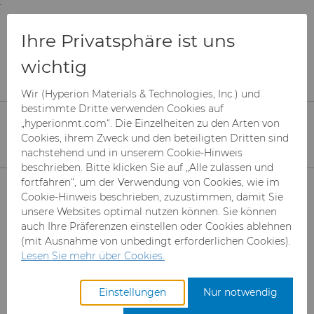
;
To main content
To menu
You are browsing the
United States
site. Products
Produkte
Verschleißteile
Ihre Privatsphäre ist uns
and information are based on this region.
Motor und Getriebe
Automotive-Lösungen
wichtig
Close
Change region
Automotive
Wir (Hyperion Materials & Technologies, Inc.) und
Komponenten
bestimmte Dritte verwenden Cookies auf
„hyperionmt.com“. Die Einzelheiten zu den Arten von
Cookies, ihrem Zweck und den beteiligten Dritten sind
nachstehend und in unserem Cookie-Hinweis
beschrieben. Bitte klicken Sie auf „Alle zulassen und
Produkte
fortfahren“, um der Verwendung von Cookies, wie im
Cookie-Hinweis beschrieben, zuzustimmen, damit Sie
unsere Websites optimal nutzen können. Sie können
Branchen & Anwendungen
Superabrasive Schleifmittel
auch Ihre Präferenzen einstellen oder Cookies ablehnen
(mit Ausnahme von unbedingt erforderlichen Cookies).
Leistungen
Can Tooling
Luft- und Raumfahrt
Mesh CBN
Lesen Sie mehr über Cookies.
Ressourcen
Hartmetallstäbe
Automotive-Werkzeuge
Registrieren Sie sich für den
Mikron-CBN-Pulver
Cupper Press Tooling-
Einstellungen
Nur notwendig
Zugang zum Hyperion
Lösungen