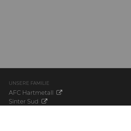
UNSERE FAMILIE
AFC Hartmetall
Sinter Sud
Aggressive Grinding Service, Inc.
Crafts Technology
Dura-Metal Products Corporation