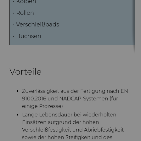
• Kolben
Bondingwerkzeuge
• Rollen
Grobe oder OD-
Motor und Getriebe
geschliffene Spitzen aus
• Verschleißpads
Hartmetall
• Buchsen
Allgemeine
Verschleißlösungen
Compax™ PCD
Stanzformrohlinge
Spritzgusswerkzeuge
Vorteile
DuraNib™ Hartmetall-
Spitzen
Medizin
Zuverlässigkeit aus der Fertigung nach EN
Versimax™
Hartmetall-
9100:2016 und NADCAP-Systemen (für
Bergbaulösungen
einige Prozesse)
6UDPlus Stahlcord-
Lange Lebensdauer bei wiederholten
Drahtziehqualität
Präzisionsmesswerkzeuge
Einsätzen aufgrund der hohen
Verschleißfestigkeit und Abriebfestigkeit
sowie der hohen Steifigkeit und des