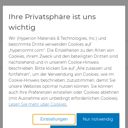
;
To main content
To menu
You are browsing the
United States
site. Products
Produkte
Verschleißteile
Ihre Privatsphäre ist uns
and information are based on this region.
Motor und Getriebe
wichtig
Lösungen für die Luft- und Raumfahrt
Close
Change region
Wir (Hyperion Materials & Technologies, Inc.) und
Luft- und Raumfahrt
bestimmte Dritte verwenden Cookies auf
„hyperionmt.com“. Die Einzelheiten zu den Arten von
Komponenten
Cookies, ihrem Zweck und den beteiligten Dritten sind
nachstehend und in unserem Cookie-Hinweis
beschrieben. Bitte klicken Sie auf „Alle zulassen und
Produkte
fortfahren“, um der Verwendung von Cookies, wie im
Cookie-Hinweis beschrieben, zuzustimmen, damit Sie
unsere Websites optimal nutzen können. Sie können
Branchen & Anwendungen
Superabrasive Schleifmittel
auch Ihre Präferenzen einstellen oder Cookies ablehnen
(mit Ausnahme von unbedingt erforderlichen Cookies).
Leistungen
Can Tooling
Luft- und Raumfahrt
Mesh CBN
Lesen Sie mehr über Cookies.
Ressourcen
Hartmetallstäbe
Automotive-Werkzeuge
Registrieren Sie sich für den
Mikron-CBN-Pulver
Cupper Press Tooling-
Einstellungen
Nur notwendig
Hyperion-Code:
k.A.
Zugang zum Hyperion
Lösungen