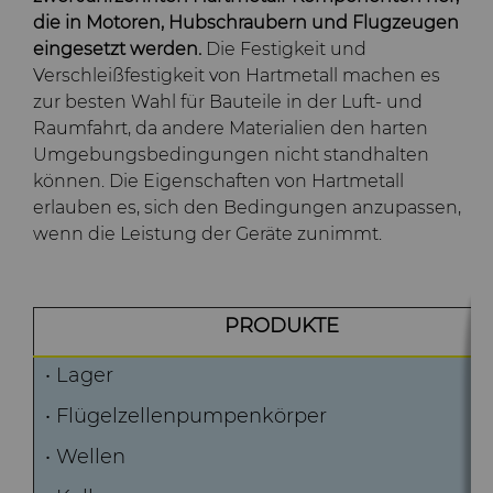
und -Matrizen
Rohlinge
Stahlproduktion
Skivit™ Wälzschäl-Rohlinge
QEHS-Richtlinie
die in Motoren, Hubschraubern und Flugzeugen
PCBN
Richtbohrwerkzeuge
eingesetzt werden.
Die Festigkeit und
Werkzeugbau
Forschung & Entwicklung
Verschleißfestigkeit von Hartmetall machen es
PCD
Bohrlochkomplettierung
BZN™ Kompakte
zur besten Wahl für Bauteile in der Luft- und
und Fracking
Allgemeine
Raumfahrt, da andere Materialien den harten
Pressfertige Pulver
Specialty Thick BZN™
Compax™ PCD-
Umgebungsbedingungen nicht standhalten
Geschäftsbedingungen
können. Die Eigenschaften von Hartmetall
Durchflussregelventile
Werkzeugrohlinge
erlauben es, sich den Bedingungen anzupassen,
Rotierende Messerwalzen
Benutzerdefinierte Sorten
wenn die Leistung der Geräte zunimmt.
PCD der P-Serie
Sägezähne und Rohlinge
Standard-Sorten
Lösungen im Bereich der
PCD der U-Serie
rotierenden Messerwalzen
PRODUKTE
Verschleißteile
Sägezähne für die
Drehschneider-
Metallzerspanung und -
• Lager
Erweiterungen
bearbeitung
Drahtziehwerkzeuge
Werkzeuge für die
• Flügelzellenpumpenkörper
Kaltumformung
Dienste
Streifen-Rohlinge
Zusätzliche Rohteile für das
• Wellen
Elektronische
Drahtziehen