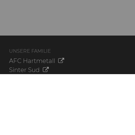
UNSERE FAMILIE
AFC Hartmetall
Sinter Sud
Aggressive Grinding Service, Inc.
Crafts Technology
Dura-Metal Products Corporation
GLE Precision
ZUSÄTZLICHE INFORMATIONEN