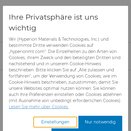
;
To main content
To menu
You are browsing the
United States
site. Products
Produkte
PCBN
BZN VS-Serie
Ihre Privatsphäre ist uns
and information are based on this region.
wichtig
BZN™ VS-Serie
Close
Change region
Wir (Hyperion Materials & Technologies, Inc.) und
bestimmte Dritte verwenden Cookies auf
„hyperionmt.com“. Die Einzelheiten zu den Arten von
Cookies, ihrem Zweck und den beteiligten Dritten sind
nachstehend und in unserem Cookie-Hinweis
beschrieben. Bitte klicken Sie auf „Alle zulassen und
Produkte
fortfahren“, um der Verwendung von Cookies, wie im
Cookie-Hinweis beschrieben, zuzustimmen, damit Sie
unsere Websites optimal nutzen können. Sie können
Branchen & Anwendungen
Superabrasive Schleifmittel
auch Ihre Präferenzen einstellen oder Cookies ablehnen
(mit Ausnahme von unbedingt erforderlichen Cookies).
Leistungen
Can Tooling
Luft- und Raumfahrt
Mesh CBN
Lesen Sie mehr über Cookies.
Hyperion Materials & Technologies neueste
Ergänzung der BZN™-Familie aus polykristallinen
Ressourcen
Hartmetallstäbe
Automotive-Werkzeuge
Registrieren Sie sich für den
Mikron-CBN-Pulver
Cupper Press Tooling-
Einstellungen
Nur notwendig
kubischen Bornitrid (PCBN)-Sorten ist die VS-Serie.
Zugang zum Hyperion
Lösungen