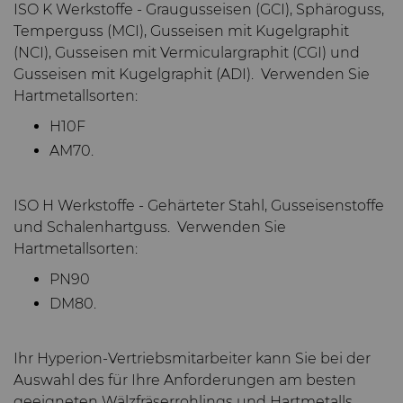
und -Matrizen
Rohlinge
Stahlproduktion
Skivit™ Wälzschäl-Rohlinge
QEHS-Richtlinie
ISO K Werkstoffe - Graugusseisen (GCI), Sphäroguss,
PCBN
Richtbohrwerkzeuge
Temperguss (MCI), Gusseisen mit Kugelgraphit
(NCI), Gusseisen mit Vermiculargraphit (CGI) und
Werkzeugbau
Forschung & Entwicklung
Gusseisen mit Kugelgraphit (ADI). Verwenden Sie
PCD
Bohrlochkomplettierung
BZN™ Kompakte
Hartmetallsorten:
und Fracking
Allgemeine
Pressfertige Pulver
Specialty Thick BZN™
Compax™ PCD-
H10F
Geschäftsbedingungen
Durchflussregelventile
Werkzeugrohlinge
AM70.
Rotierende Messerwalzen
Benutzerdefinierte Sorten
PCD der P-Serie
ISO H Werkstoffe - Gehärteter Stahl, Gusseisenstoffe
Sägezähne und Rohlinge
Standard-Sorten
Lösungen im Bereich der
und Schalenhartguss. Verwenden Sie
PCD der U-Serie
rotierenden Messerwalzen
Hartmetallsorten:
Verschleißteile
Sägezähne für die
PN90
Drehschneider-
Metallzerspanung und -
DM80.
Erweiterungen
bearbeitung
Drahtziehwerkzeuge
Werkzeuge für die
Kaltumformung
Ihr Hyperion-Vertriebsmitarbeiter kann Sie bei der
Dienste
Streifen-Rohlinge
Zusätzliche Rohteile für das
Auswahl des für Ihre Anforderungen am besten
Elektronische
Drahtziehen
geeigneten Wälzfräserrohlings und Hartmetalls