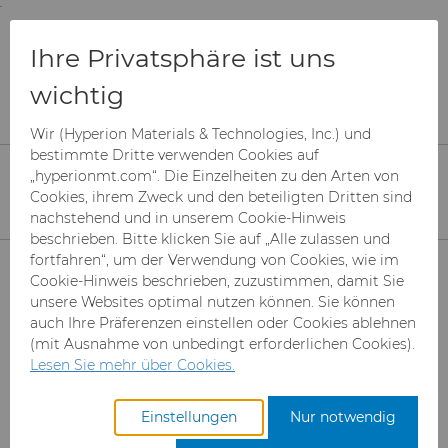
;
To main content
To menu
You are browsing the
United States
site. Products
Produkte
Ihre Privatsphäre ist uns
and information are based on this region.
Verzahnungswerkzeug-Rohlinge
wichtig
Sortenauswahl
Close
Change region
Wir (Hyperion Materials & Technologies, Inc.) und
Sortenauswahl
bestimmte Dritte verwenden Cookies auf
„hyperionmt.com“. Die Einzelheiten zu den Arten von
Cookies, ihrem Zweck und den beteiligten Dritten sind
nachstehend und in unserem Cookie-Hinweis
Hyperion Materials & Technologies stellt eine Reihe
beschrieben. Bitte klicken Sie auf „Alle zulassen und
von hochwertigen
Hartmetallen
für
Produkte
fortfahren“, um der Verwendung von Cookies, wie im
Wälzfräserrohlinge (Verzahnungswerkzeug-
Cookie-Hinweis beschrieben, zuzustimmen, damit Sie
Rohlinge) her. Nachfolgend finden Sie eine
unsere Websites optimal nutzen können. Sie können
Branchen & Anwendungen
Superabrasive Schleifmittel
Übersicht über unsere Hartmetallsorten und deren
auch Ihre Präferenzen einstellen oder Cookies ablehnen
Verwendung.
(mit Ausnahme von unbedingt erforderlichen Cookies).
Leistungen
Can Tooling
Luft- und Raumfahrt
Mesh CBN
Lesen Sie mehr über Cookies.
ISO P Stahl - Alle Arten von Stählen, unlegierte
Ressourcen
Hartmetallstäbe
Automotive-Werkzeuge
Registrieren Sie sich für den
Mikron-CBN-Pulver
Cupper Press Tooling-
Einstellungen
Nur notwendig
Stähle, legierte Stähle und Gussstahl mit Ausnahme
Zugang zum Hyperion
Lösungen