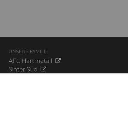
UNSERE FAMILIE
AFC Hartmetall
Sinter Sud
Aggressive Grinding Service, Inc.
Crafts Technology
Dura-Metal Products Corporation
GLE Precision
ZUSÄTZLICHE INFORMATIONEN