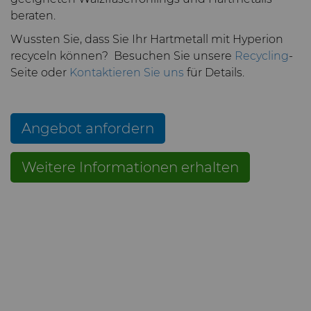
Bondingwerkzeuge
beraten.
Grobe oder OD-
Wussten Sie, dass Sie Ihr Hartmetall mit Hyperion
Motor und Getriebe
geschliffene Spitzen aus
recyceln können? Besuchen Sie unsere
Recycling
-
Hartmetall
Seite oder
Kontaktieren Sie uns
für Details.
Allgemeine
Verschleißlösungen
Compax™ PCD
Stanzformrohlinge
Angebot anfordern
Spritzgusswerkzeuge
DuraNib™ Hartmetall-
Weitere Informationen erhalten
Spitzen
Medizin
Versimax™
Hartmetall-
Bergbaulösungen
6UDPlus Stahlcord-
Drahtziehqualität
Präzisionsmesswerkzeuge