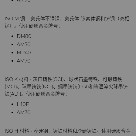
AM70
公司
硬质合金轧辊
电子
工程解决方案
资料库
合成金刚石颗粒
拉伸模具解决方案
高性能硬质合金棒料
ISO M 钢 - 奥氏体不锈钢、奥氏体-铁素体钢和铸钢（双相
联系我们
Custom Cutting Tools
能源与自然资源
服务车间
材料
关于我们
金刚石微粉
缩颈模具解决方案
专用硬质合金棒料
硬质合金辊环
钢）。使用硬质合金牌号：
DM80
研磨膏和研磨液
环境与过程
硬质合金回收
PCD & PCBN牌号选型工具
联系我们
超优级金刚石微粉
Extrusion Tooling Solutions
通用硬质合金棒料
硬质合金轧辊
PCD & PCBN Tooling
职业机会
AM50
MP40
流体处理
食品与饮料
增材制造
证书和数据表
销售办事处
金刚石研磨膏
活动
AM70
成形模具
通用制造
材料分析实验室
安全数据表
研磨液和悬浮液
流体端部件
公司管理
ISO K 材料 - 灰口铸铁(GCI)、球状石墨铸铁、可锻铸铁
(MCI)、球墨铸铁(NCI)、蠕墨铸铁(CGI)和等温淬火球墨铸
齿轮滚刀坯料
卫生
QEHS政策
Hyperion金刚石研磨液
食品加工零部件
成形模具坯料
新闻
铁(ADI)。使用硬质合金牌号：
H10F
刀片坯料
医疗
研发
喷涂与点胶零部件
粉末冶金压制模具
滚刀坯料
Supply Chain
AM70
Oil & Gas
碳化硅半导体
条款和条件
螺旋伞齿刀坯料
定制刀片坯料
可持续性
ISO H 材料 - 淬硬钢、铸铁材料和冷硬铸铁。使用硬质合金