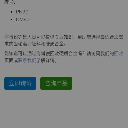
PCBN
炼钢
Skivit™强力刮齿刀坯料
Directional Drilling Tools
牌号：
PN90
PCD
工具制造
Well Completion & Fracking
BZN™ Compacts产品
DM80
RTP粉末
Flow Control Valve Trim
超厚BZN™
Compax™ PCD工具坯料
海博锐销售人员可以提供专业知识，帮助您选择最适合您需
求的齿轮滚刀坯料和硬质合金。
旋转切刀
P系列PCD
非标牌号
您知道可以通过海博锐回收硬质合金吗？请访问我们的
回收
页面或
联系我们
了解详情。
锯片刀头和坯料
U系列PCD
标准牌号
卫生用品旋转切割解决方案
耐磨件
旋转切刀拓展设计
金属切削锯片刀头
立即询价
咨询产品
拉丝模
旋转切刀服务与支持
硬质合金长条片坯料
冷成型模具
电子封装连接工具
更多拉丝模坯料
发动机和变速箱
硬质合金模芯烧结坯料和精磨坯