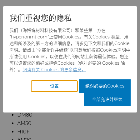
;
To main content
To menu
You are browsing the
United States
site. Products
产品
齿轮滚刀坯料
牌号选择
我们重视您的隐私
and information are based on this region.
牌号选择
我们（海博锐材料科技有限公司）和某些第三方在
Close
Change region
“hyperionmt.com”上使用Cookies。有关Cookies 类型、用
途和所涉及的第三方的详细信息，请参见下文和我们的Cookie
声明。请点击“全部允许并继续”以同意我们按照Cookies声明中
海博锐材料科技生产一系列用于滚刀坯料（齿轮切削刀具坯
所述使用 Cookies，以便在我们的网站上获得最佳体验。您还
料）的优质
硬质合金
。下面概述了海博锐的硬质合金牌号及
可以设置您的偏好或拒绝Cookies（绝对必要的 Cookies 除
其用途。
外）。
阅读有关 Cookies 的更多信息。
产品
设置
绝对必要的Cookies
ISO P 钢 - 所有类型的钢、非合金钢、合金钢和铸钢，奥氏
体结构钢除外。使用硬质合金牌号：
行业
磨料
全部允许并继续
PN90
服务
制罐模具
航空航天
CBN颗粒
DM80
AM50
资源
硬质合金棒料
汽车
刀具制造商解决方案
CBN微粉
冲杯模具解决方案
H10F