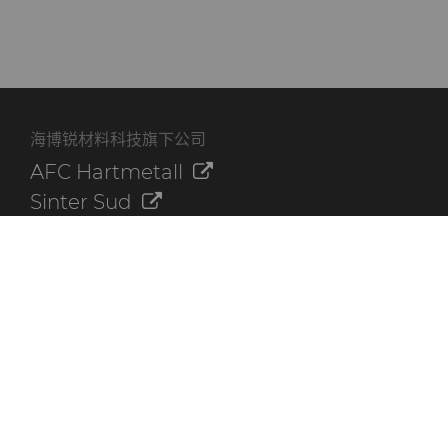
海博锐材料科技旗下公司
AFC Hartmetall
Sinter Sud
Aggressive Grinding Service, Inc.
Crafts Technology
Dura-Metal Products Corporation
GLE Precision
其他资源
联系我们