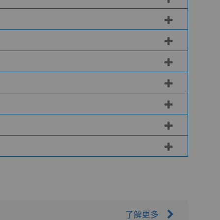
均匀性。悬浮液通常含有更小、更均匀的颗
和半导体）上实现较高材料去除率，从而实现
等硬质材料。这些产品广泛应用于电子、光学
表面质量，稳定、高质量地完成研磨和抛光，
，定制最能满足客户需求的解决方案，以达到
硬度、提高耐腐蚀性并减少对环境的影响。
若干规则：
了解更多