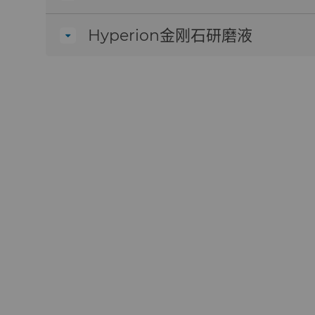
抛光工具在使用过程中会逐渐被液体浸透并
两次抛光之间要仔细清洁双手和工件。
Hyperion金刚石研磨液
手动抛光时，将金刚石研磨膏涂在工具上。
以90度角抛光现有划痕。这有助于增加毛
较高材料去除率需要高压和粗砂。精抛光需