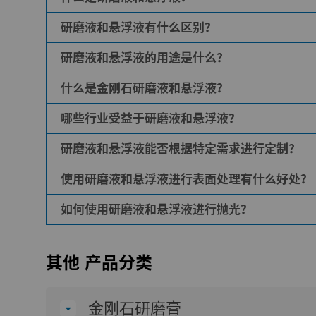
研磨液和悬浮液有什么区别？
研磨液和悬浮液是由悬浮在液体介质中的金刚石颗
研磨液和悬浮液的用途是什么？
研磨液和悬浮液非常相似；两者都在液体介质（
粒，可提高抛光和研磨时的精度。
什么是金刚石研磨液和悬浮液？
研磨液和悬浮液是用于各行业抛光、研磨和精加工
优异的表面质量。
哪些行业受益于研磨液和悬浮液？
金刚石研磨液和悬浮液使用微米级金刚石颗粒作为
和精密加工应用领域。
研磨液和悬浮液能否根据特定需求进行定制？
半导体制造、光学、电子、汽车、航空航天和切削
同时满足严格的质量要求方面，它们具有极高的价
使用研磨液和悬浮液进行表面处理有什么好处？
研磨液和悬浮液可基于粒度、浓度和液体介质进行
更好的效率和性能效果。
如何使用研磨液和悬浮液进行抛光？
使用研磨液和悬浮液进行表面处理有很多好处。
使用研磨液和悬浮液进行抛光是一门艺术。有许多
其他 产品分类
保持抛光区域清洁。
针对每种材质的尺寸专用一种抛光工具。每
金刚石研磨膏