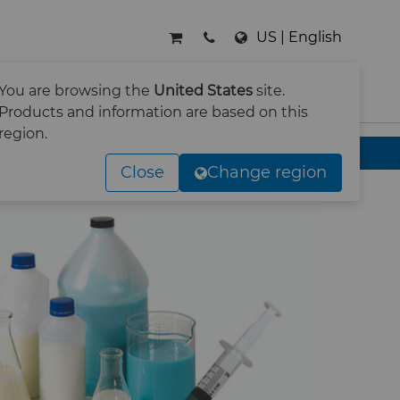
US | English
You are browsing the
United States
site.
搜索
Products and information are based on this
region.
Close
Change region