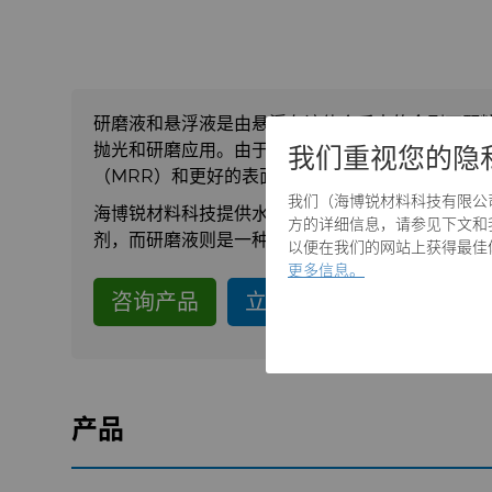
研磨液和悬浮液是由悬浮在液体介质中的金刚石颗
抛光和研磨应用。由于金刚石的表面特性，它们能
我们重视您的隐
（MRR）和更好的表面质量。
我们（海博锐材料科技有限公司）和
海博锐材料科技提供水基或油基研磨液以及混有金
方的详细信息，请参见下文和我们
剂，而研磨液则是一种载体，可将金刚石颗粒均匀
以便在我们的网站上获得最佳体验
更多信息。
咨询产品
立即询价
产品