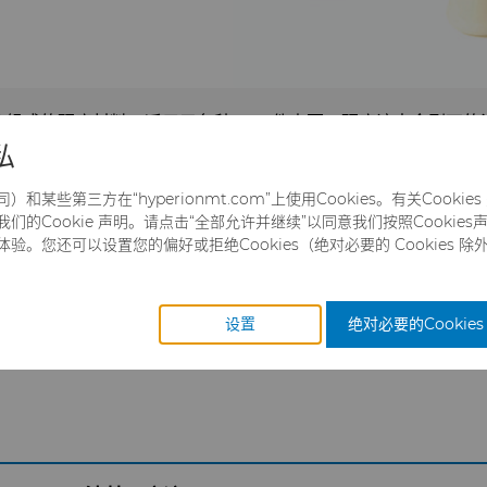
粒组成的研磨材料，适用于各种
工件表面。研磨液中金刚石的
实现更高的材料去除率
私
海博锐的金刚石悬浮液与研磨
石颗粒均匀地悬浮在液体介质
某些第三方在“hyperionmt.com”上使用Cookies。有关Cooki
刚石的悬浮液。金刚石是研磨
的Cookie 声明。请点击“全部允许并继续”以同意我们按照Cookies声明
地输送和分布到被抛光或研磨的
。您还可以设置您的偏好或拒绝Cookies（绝对必要的 Cookies 除
设置
绝对必要的Cookies