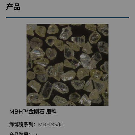
流体处理
金刚石研磨膏
产品
成形模具
研磨液和悬浮液
流体端部件
齿轮滚刀坯料
Hyperion金刚石研磨液
食品加工零部件
成形模具坯料
刀片坯料
喷涂与点胶零部件
粉末冶金压制模具
滚刀坯料
Oil & Gas
螺旋伞齿刀坯料
定制刀片坯料
PCBN
Skivit™强力刮齿刀坯料
Directional Drilling Tools
PCD
Well Completion & Fracking
BZN™ Compacts产品
MBH™金刚石 磨料
RTP粉末
Flow Control Valve Trim
超厚BZN™
Compax™ PCD工具坯料
海博锐系列：
MBH 95/10
旋转切刀
P系列PCD
非标牌号
产品数量：
13