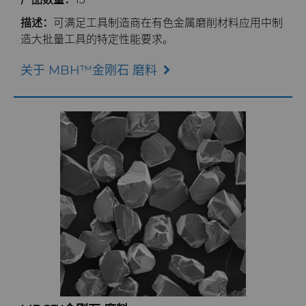
描述：
可满足工具制造商在有色金属磨削材料应用中制
锯片刀头和坯料
U系列PCD
标准牌号
卫生用品旋转切割解决方案
造大批量工具的特定性能要求。
耐磨件
旋转切刀拓展设计
金属切削锯片刀头
关于 MBH™金刚石 磨料
拉丝模
旋转切刀服务与支持
硬质合金长条片坯料
冷成型模具
行业
电子封装连接工具
更多拉丝模坯料
服务
航空航天
发动机和变速箱
硬质合金模芯烧结坯料和精磨坯料
资源
汽车
刀具制造商解决方案
通用耐磨解决方案
Compax™ PCD拉丝模坯料
公司
电子
工程解决方案
资料库
注塑模具
DuraNib™ 硬质合金模芯
联系我们
能源与自然资源
服务车间
材料
关于我们
医疗
Versimax™