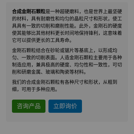
合成金刚石颗粒
合成金刚石颗粒
是一种超硬磨料，也是世界上最坚硬
的材料，具有耐磨性和均匀的晶粒尺寸和形状，使工
金刚石微粉
具具有一致的切削和磨削性能。此外，金刚石的硬度
使其能够比其他材料更长时间地保持锋利，这意味着
超优级金刚石微粉
它可以提供更长的工具寿命。
金刚石颗粒结合在砂轮或锯片等基底上，以形成均
制罐模具
匀、一致的切削表面。人造金刚石颗粒主要用于各种
制造应用，兼具极高的硬度、均匀性和一致性，可切
硬质合金棒料
冲杯模具解决方案
削和研磨金属、玻璃和陶瓷等材料。
我们的合成金刚石颗粒有各种尺寸和形状，从粗到
硬质合金轧辊
拉伸模具解决方案
高性能硬质合金棒料
细，可用于多种应用。
Custom Cutting Tools
缩颈模具解决方案
专用硬质合金棒料
硬质合金辊环
咨询产品
立即询价
研磨膏和研磨液
Extrusion Tooling Solutions
通用硬质合金棒料
硬质合金轧辊
PCD & PCBN Tooling