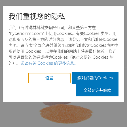
;
To main content
To menu
You are browsing the
United States
site. Products
产品
磨料
合成金刚石颗粒
我们重视您的隐私
and information are based on this region.
我们（海博锐材料科技有限公司）和某些第三方在
合成金刚石颗粒
Close
Change region
“hyperionmt.com”上使用Cookies。有关Cookies 类型、用
途和所涉及的第三方的详细信息，请参见下文和我们的Cookie
合成金刚石颗粒可提供均匀一致的切割表
声明。请点击“全部允许并继续”以同意我们按照Cookies声明中
面，从而提高锯切和研磨应用的精度、性能
所述使用 Cookies，以便在我们的网站上获得最佳体验。您还
可以设置您的偏好或拒绝Cookies（绝对必要的 Cookies 除
和生产效率。
外）。
阅读有关 Cookies 的更多信息。
产品
设置
绝对必要的Cookies
磨料
全部允许并继续
CBN颗粒
CBN微粉