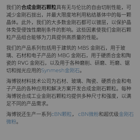
我们的
合成金刚石颗粒
具有无与伦比的自由切削性能，可
减少金刚石拔出，并最大限度地利用粘结基体中的每一颗
晶体。此外，我们的大多数金刚石都可以镀层，以保护晶
体免受侵蚀性磨削条件的影响。这些因素使我们金刚石颗
粒产品组合能够为刀具提供高质量的性能。
我们的产品系列包括用于建筑的 MBS 金刚石，用于玻
璃、石材和电子产品的 MBG 金刚石，用于硬质合金和陶
瓷的 RVG 金刚石，以及用于各种磨削、研磨、珩磨、锯
切和抛光应用的
Synmesh金刚石
。
海博锐材料技术公司为石材、玻璃、陶瓷、硬质合金和电
子产品的各种应用和解决方案开发合成金刚石颗粒。每种
海博锐合成工业金刚石颗粒均提供多种尺寸和强度，以满
足不同的产品需求。
海博锐还生产一系列
cBN颗粒
，
cBN微粉
和超优级
金刚石
微粉
。