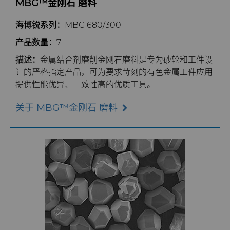
MBG™金刚石 磨料
环境与过程
硬质合金回收
PCD & PCBN牌号选型工具
联系我们
硬质合金采矿解决方案
6UDPlus钢帘线拉拔牌号
职业机会
海博锐系列：
MBG 680/300
产品数量：
7
食品与饮料
增材制造
证书和数据表
销售办事处
精密测量工具
活动
描述：
金属结合剂磨削金刚石磨料是专为砂轮和工件设
通用制造
材料分析实验室
安全数据表
公司管理
计的严格指定产品，可为要求苛刻的有色金属工件应用
提供性能优异、一致性高的优质工具。
卫生
QEHS政策
新闻
关于 MBG™金刚石 磨料
医疗
研发
Supply Chain
碳化硅半导体
条款和条件
可持续性
炼钢
工具制造