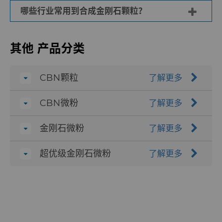
割、研磨和抛光，从而提高生产率，在制造过
料。
哪些行业常用到合成金刚石颗粒？
合成金刚石颗粒可用于切割易碎材料，但这取
程中节省时间和精力，提高生产率并节约成
决于金刚石颗粒的大小和粗细。细金刚石颗粒
本。
合成金刚石颗粒常用于工具制造、建筑、工
可用于柔和而精确的切割，而粗金刚石颗粒则
其他 产品分类
程、航空、自动化、珠宝和光学行业，用于切
可用于较坚硬的切割。
割、研磨和抛光各种材料。
CBN颗粒
了解更多
CBN微粉
了解更多
金刚石微粉
了解更多
超优级金刚石微粉
了解更多