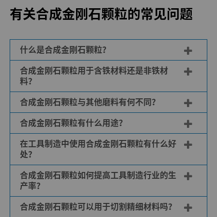
有关合成金刚石颗粒的常见问题
什么是合成金刚石颗粒？
合成金刚石颗粒用于含铁材料还是非铁材
合成金刚石颗粒是一种合成超硬磨料，也是世
料？
界上最硬的材料。它具有超强的耐磨性，均匀
的晶粒尺寸和形状。金刚石颗粒结合在砂轮或
合成金刚石颗粒与其他磨料有何不同？
合成金刚石颗粒主要用于磨削和锯切非铁材
锯片等基底上，使工具具有一致的切削和磨削
料，如金属、玻璃和陶瓷，以去除工件上多余
性能。
合成金刚石颗粒有什么用途？
合成金刚石颗粒与其他磨料的不同之处在于，
的材料，达到光滑的表面光洁度。由于金刚石
金刚石颗粒的交织或编织更紧密、更一致，与
（碳）与铁具有很强的化学亲和力，会导致刀
在工具制造中使用合成金刚石颗粒有什么好
合成金刚石颗粒通过与锯片、线锯、钻头、砂
较大的金刚石颗粒或其他磨料（如砂纸或研磨
具过度磨损，因此通常不用于研磨含铁材料。
处？
轮、磨盘等粘合，可用于切割、研磨、锯切和
石）相比，能产生更均匀的研磨效果。
抛光金属、玻璃、陶瓷和混凝土等各种材料。
合成金刚石颗粒如何提高工具制造行业的生
合成金刚石颗粒在工具制造中具有多种优点，
产率？
如硬度高、耐磨性好、导热性优异、摩擦系数
低、润滑性好、电绝缘性高、化学惰性好以及
合成金刚石颗粒可以用于切割精细材料吗？
合成金刚石颗粒可以实现更快、更精确的切
耐用性强，适用于各种切割、研磨和抛光材