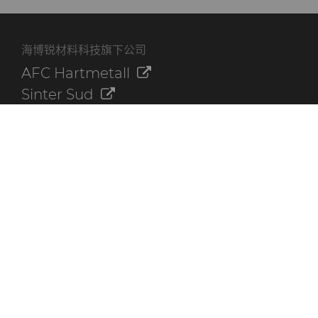
海博锐材料科技旗下公司
AFC Hartmetall
Sinter Sud
Aggressive Grinding Service, Inc.
Crafts Technology
Dura-Metal Products Corporation
GLE Precision
其他资源
联系我们
海博锐资料库