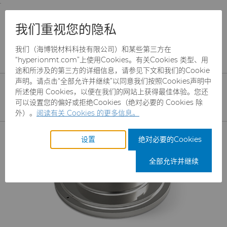
;
To main content
To menu
You are browsing the
United States
site. Products
产品
齿轮滚刀坯料
Skivit™强力刮齿刀坯料
我们重视您的隐私
and information are based on this region.
我们（海博锐材料科技有限公司）和某些第三方在
Skivit™强力刮齿刀坯料
Close
Change region
“hyperionmt.com”上使用Cookies。有关Cookies 类型、用
途和所涉及的第三方的详细信息，请参见下文和我们的Cookie
面向强力刮齿刀制造商的高性能坯料，用于
声明。请点击“全部允许并继续”以同意我们按照Cookies声明中
支持高精度齿轮、花键以及其他复杂且精密
所述使用 Cookies，以便在我们的网站上获得最佳体验。您还
可以设置您的偏好或拒绝Cookies（绝对必要的 Cookies 除
齿形的加工
外）。
阅读有关 Cookies 的更多信息。
产品
设置
绝对必要的Cookies
磨料
全部允许并继续
制罐模具
CBN颗粒
硬质合金棒料
CBN微粉
冲杯模具解决方案