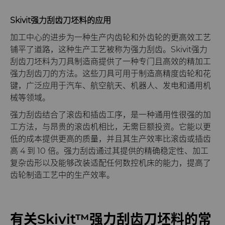
Skivit强力刮齿刀坯料的应用
拉丝模
旋转切刀服务与支持
硬质合金长条片坯料
冷成型模具
加工中心的进步为一种生产内齿轮和外齿轮的更高效工艺
铺平了道路，这种生产工艺被称为强力刮齿。Skivit强力
行业
电子封装连接工具
更多拉丝模坯料
刮齿刀坯料为刀具制造商提供了一种专门且高效的精加工
强力刮齿刀的方法。这些刀具可用于制造高精度齿轮和花
服务
航空航天
发动机和变速箱
硬质合金模芯烧结坯料和精磨坯料
键，广泛应用于汽车、航空航天、机器人、发电和通用机
械等领域。
资源
汽车
刀具制造商解决方案
通用耐磨解决方案
Compax™ PCD拉丝模坯料
强力刮齿结合了滚齿和插齿工序，是一种通用性很强的加
工方法，与昂贵的滚齿机相比，无需巨额投资。它能以更
公司
电子
工程解决方案
资料库
注塑模具
DuraNib™ 硬质合金模芯
低的成本提供更高的质量，并且其生产效率比滚齿或插齿
高 4 到 10 倍。强力刮齿通过其提供的精确稳定性、加工
联系我们
能源与自然资源
服务车间
材料
关于我们
医疗
Versimax™
复杂齿形以及能够改装适配任何数控机床的能力，提高了
齿轮制造工艺中的生产效率。
环境与过程
硬质合金回收
PCD & PCBN牌号选型工具
联系我们
硬质合金采矿解决方案
6UDPlus钢帘线拉拔牌号
职业机会
食品与饮料
增材制造
证书和数据表
销售办事处
精密测量工具
活动
有关Skivit™强力刮齿刀坯料的常