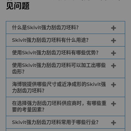
见问题
通用制造
材料分析实验室
安全数据表
公司管理
卫生
QEHS政策
新闻
什么是Skivit强力刮齿刀坯料？
Skivit强力刮齿刀坯料有什么用途？
医疗
研发
Supply Chain
Skivit强力刮齿刀坯料是一种硬质合金坯料，
通过将硬质合金粉末压制成所需形状，并在高
使用Skivit强力刮齿刀坯料有哪些优势？
Skivit强力刮齿刀坯料会被加工成能够轻松安
碳化硅半导体
条款和条件
可持续性
温高压下烧结以达到所需的强度和硬度，从而
装在传统数控机床上的刀具，用于制造齿轮。
制造出客户所需的几何形状。刀具制造商将这
使用Skivit强力刮齿刀坯料可以加工出哪些
Skivit强力刮齿刀坯料为刀具制造商提供了诸
能够生产出高精度的齿轮、花键以及复杂齿形
些坯料加工成即用型刀具，齿轮制造商利用这
齿形？
炼钢
多优势。它们采用业内领先的硬质合金牌号制
的零件。既适用于外齿轮加工，也适用于内齿
些刀具生产出高精度齿轮，这些齿轮在运行过
成，可用于先进且高效的金属切削加工，具有
轮加工，但在内齿轮加工方面表现尤为出色。
海博锐提供哪些尺寸或近净成形的Skivit强
程中精度高、噪音低。强力刮齿结合了滚齿和
使用Skivit强力刮齿刀坯料可制成各种齿形的
工具制造
出色的尺寸控制、严格的公差和卓越的表面质
力刮齿刀坯料？
插齿工序，可高效生产高精度的内齿轮、外齿
刀具，包括直齿轮、斜齿轮、内齿轮以及锯齿
量，可优化刀具生产。Skivit坯料还采用近净
轮、花键和其他复杂精密的齿形。
形或非对称齿形之类的复杂齿形。
在选择强力刮齿刀坯料供应商时，有哪些重
形设计，近净形几何形状例如斜面、槽以及磨
海博锐提供多种尺寸且烧结成近净形的Skivit
要的考量因素？
削余量等，可减少加工时间，并显著加快模具
强力刮齿刀坯料。结合业内领先的硬质合金牌
生产速度。这有助于刀具制造商弥补劳动力短
号H10F和H6F，Skivit坯料可提供增值磨削选
Skivit强力刮齿刀坯料常用于哪些行业？
缺问题，从而提高成本竞争力。此外，海博锐
作为合作供应商，海博锐可提供复杂几何形状
项，例如顶面-底面、周边倒角、底部倒角、