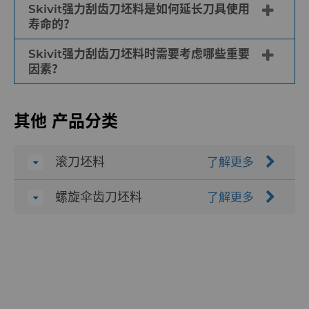
安全的供应链覆盖了从原材料到成品坯料的整
设计、近净形产品、坯料和半成品零件。合作
角度、键槽以及螺栓孔等，还可根据客户要求
Skivit强力刮齿刀坯料是如何延长刀具使用
刀具制造商将Skivit强力刮齿刀坯料加工成成
个环节，横跨美洲、亚洲和欧洲，使得刀具制
供应商绝不会提供与您竞争的成品强力刮齿
寿命的？
提供其他尺寸以及柄式强力刮齿刀。
品强力刮齿刀具，常用于制造汽车、航空航
造商能够简化运营流程，依靠本地支持来开发
刀，而是通过专业材料、功能和服务帮助您实
天、发电、机器人以及通用机械应用领域中的
复杂和创新的刀具，从而在竞争中脱颖而出。
现产品差异化，同时降低您的加工要求。选择
Skivit强力刮齿刀坯料时需要考虑哪些重要
Skivit强力刮齿刀坯料可通过几个关键因素延
齿轮部件。使用强力刮齿刀的典型应用包括汽
因素？
合作供应商的另一个重要考量因素是他们能够
长刀具寿命。首先，这些坯料是由经过验证、
车变速箱，比如同步环、行星齿轮和差速器齿
简化您的运营流程。在海博锐，您可以依靠本
世界知名的优质硬质合金牌号组合制造而成，
轮。除了汽车零部件外，Skivit强力刮齿刀坯
地支持开发复杂、创新和独特的强力刮齿刀坯
在选择Skivit强力刮齿刀坯料作为您解决方案
确保了可靠的性能。由于涂层具有可预测的附
料还可用于电动工具（如角磨机和电钻）、起
其他 产品分类
料，以便在同质化竞争中脱颖而出。
的最佳材料时，有几个因素需要考虑。Skivit
着力，因此刀具制造商能够开发出更快通过认
落架系统、飞机发动机、手术器械以及机器人
坯料采用经实践验证、成熟可靠的硬质合金牌
证的刀具，并简化与现有应用的整合。此外，
系统等。
号进行生产，这使得刀具制造商能够制造出可
多样化的牌号减少了对大量测试的需求，从而
滚刀坯料
了解更多
更快通过认证的刀具，通过最大限度地减少进
更好地满足客户的特定需求。使用这些优质牌
货检验、减少质量索赔、降低库存要求等方式
号可通过最大限度地减少进货检验、减少质量
螺旋伞齿刀坯料
了解更多
来简化运营流程，进而降低总体运营成本。此
索赔、降低库存要求等方式来简化运营流程，
外，它们还提供卓越、稳定的质量工艺和优质
进而降低总体运营成本。
材料，使刀具制造商能够自信地进行品牌保护
并彰显价值。Skivit 坯料的可靠性能有助于降
低废品、中断和返工的风险。此外，Skivit坯
料还提供复杂几何形状设计和近净成形产品，
能让刀具制造商高效开发成品刀具，降低加工