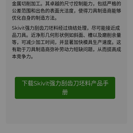
Skivit™强力刮齿刀坯料
金属切削加工。其卓越的尺寸控制能力，包括严格的
公差范围和出色的表面光洁度，使得刀具制造商能够
优化自身的制造方法。
刀片坯料
Skivit强力刮齿刀坯料经过烧结处理，尽可能接近成
Oil & Gas
定制刀片坯料
品刀具。近净形几何形状例如斜面、槽以及磨削余量
等，可减少加工时间，并显著加快模具生产速度。这
有助于刀具制造商弥补劳动力短缺问题，从而提高成
PCBN
Directional Drilling Tools
本竞争力。
PCD
Well Completion & Fracking
BZN™ Compacts产品
RTP粉末
Flow Control Valve Trim
超厚BZN™
Compax™ PCD工具坯料
下载Skivit强力刮齿刀坯料产品手
册
旋转切刀
P系列PCD
非标牌号
锯片刀头和坯料
U系列PCD
标准牌号
卫生用品旋转切割解决方案
耐磨件
旋转切刀拓展设计
金属切削锯片刀头