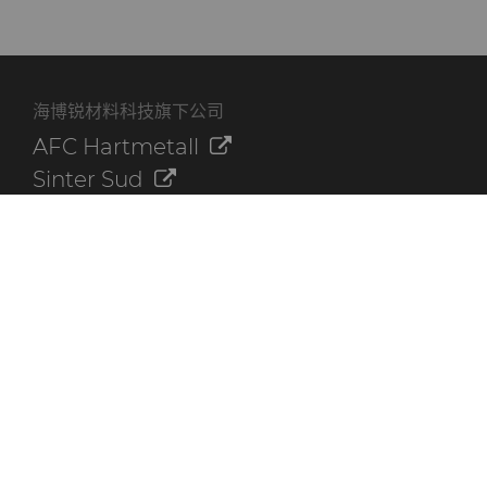
海博锐材料科技旗下公司
AFC Hartmetall
Sinter Sud
Aggressive Grinding Service, Inc.
Crafts Technology
Dura-Metal Products Corporation
GLE Precision
其他资源
联系我们
海博锐资料库