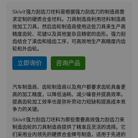
硬质合金轧辊
合成金刚石颗粒
拉伸模具解决方案
高性能硬质合金棒料
Skivit强力刮齿刀坯料是根据强力刮齿刀的制造商需
求定制的硬质合金坯料。刀具制造商利用坯料制造高
Custom Cutting Tools
金刚石微粉
缩颈模具解决方案
专用硬质合金棒料
硬质合金辊环
效加工刀具，然后齿轮制造商使用这些刀具来生产高
精度齿轮、花键以及其他复杂且精密的齿形。强力刮
研磨膏和研磨液
超优级金刚石微粉
Extrusion Tooling Solutions
通用硬质合金棒料
硬质合金轧辊
PCD & PCBN Tooling
齿结合了滚齿和插齿工序，可高效地生产高精度内齿
轮和外齿轮。
流体处理
金刚石研磨膏
立即询价
咨询产品
成形模具
研磨液和悬浮液
流体端部件
汽车制造商、齿轮制造商以及用户都要求齿轮具备更
齿轮滚刀坯料
Hyperion金刚石研磨液
食品加工零部件
成形模具坯料
高的加工精度，以降低油耗、减少噪音并提高效率。
提高齿轮加工效率也是弥补劳动力短缺和提高成本竞
滚刀坯料
喷涂与点胶零部件
粉末冶金压制模具
争力的关键。
Skivit强力刮齿刀坯料为那些需要高效强力刮齿刀来
螺旋伞齿刀坯料
制造齿轮的刀具制造商提供了精准且灵活的选择。它
们采用业内领先的硬质合金牌号制造，适用于先进的