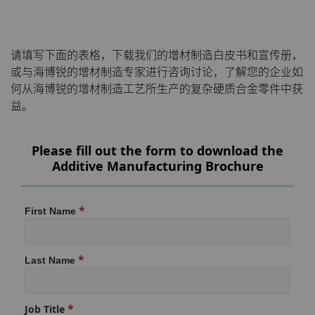
PCBN
炼钢
Skivit™强力刮齿刀坯料
Directional Drilling Tools
证书和数据表
销售办事处
活动
PCD
工具制造
Well Completion & Fracking
BZN™ Compacts产品
材料分析实验室
安全数据表
公司管理
请填写下面的表格，下载我们的增材制造白皮书和宣传册，
或与海博锐的增材制造专家进行咨询讨论，了解您的企业如
RTP粉末
Flow Control Valve Trim
超厚BZN™
Compax™ PCD工具坯料
QEHS政策
新闻
何从海博锐的增材制造工艺所生产的复杂硬质合金零件中获
益。
旋转切刀
P系列PCD
非标牌号
研发
Supply Chain
Please fill out the form to download the
锯片刀头和坯料
U系列PCD
标准牌号
卫生用品旋转切割解决方案
条款和条件
可持续性
Additive Manufacturing Brochure
耐磨件
旋转切刀拓展设计
金属切削锯片刀头
First Name
拉丝模
旋转切刀服务与支持
硬质合金长条片坯料
冷成型模具
Last Name
电子封装连接工具
更多拉丝模坯料
发动机和变速箱
硬质合金模芯烧结坯料和精磨坯
Job Title