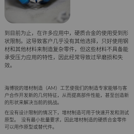
硬质合金轧辊
电子
合成金刚石颗粒
拉伸模具解决方案
高性能硬质合金棒料
工程解决方案
Custom Cutting Tools
能源与自然资源
金刚石微粉
缩颈模具解决方案
专用硬质合金棒料
硬质合金辊环
服务车间
到目前为止，在许多应用中，硬质合金的使用受到形
研磨膏和研磨液
环境与过程
超优级金刚石微粉
Extrusion Tooling Solutions
通用硬质合金棒料
硬质合金轧辊
PCD & PCBN Tooling
硬质合金回收
状限制。这导致客户几乎没有其他选择，只好使用钢
材和其他材料来制造复杂零件，但这些材料不具备能
流体处理
食品与饮料
金刚石研磨膏
增材制造
承受压力应用的特性，因此经常导致过早磨损和失
效。
成形模具
通用制造
研磨液和悬浮液
流体端部件
资源
齿轮滚刀坯料
卫生
Hyperion金刚石研磨液
食品加工零部件
成形模具坯料
公司
资料库
海博锐的增材制造（AM）工艺使我们的制造专家能够与客
户合作开发新的几何特征，从而提高部件性能，甚至创造新
的形状来解决当前的挑战。
刀片坯料
医疗
喷涂与点胶零部件
粉末冶金压制模具
滚刀坯料
联系我们
材料
关于我们
在没有设计限制的情况下，增材制造可用于快速开发和测试
原型。 没有最小批量要求，因此增材制造的硬质合金零件
Oil & Gas
碳化硅半导体
螺旋伞齿刀坯料
定制刀片坯料
PCD & PCBN牌号选型工具
联系我们
职业机会
可以用作原型或替代件。