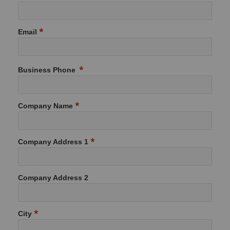
料
通用耐磨解决方案
Email
Compax™ PCD拉丝模坯料
注塑模具
DuraNib™ 硬质合金模芯
Business Phone
医疗
Versimax™
硬质合金采矿解决方案
Company Name
6UDPlus钢帘线拉拔牌号
精密测量工具
Company Address 1
Company Address 2
City