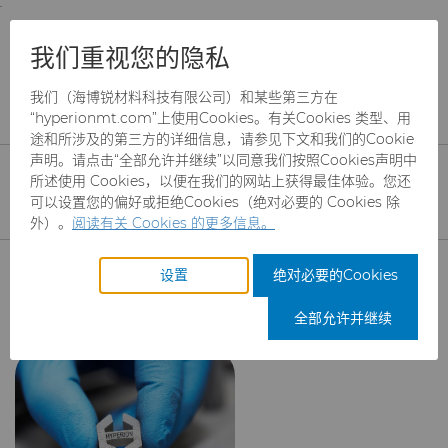
;
To main content
To menu
You are browsing the
United States
site. Products
服务
增材制造
我们重视您的隐私
and information are based on this region.
增材制造
我们（海博锐材料科技有限公司）和某些第三方在
Close
Change region
“hyperionmt.com”上使用Cookies。有关Cookies 类型、用
途和所涉及的第三方的详细信息，请参见下文和我们的Cookie
海博锐材料科技的增材制造工艺可
声明。请点击“全部允许并继续”以同意我们按照Cookies声明中
所述使用 Cookies，以便在我们的网站上获得最佳体验。您还
以提供具有硬质合金耐磨性的复杂
可以设置您的偏好或拒绝Cookies（绝对必要的 Cookies 除
外）。
阅读有关 Cookies 的更多信息。
几何形状，因此您不必为了获得硬
产品
质合金的材料优势而在设计方面进
设置
绝对必要的Cookies
行妥协。
行业
磨料
全部允许并继续
服务
制罐模具
航空航天
CBN颗粒
硬质合金棒料
汽车
CBN微粉
冲杯模具解决方案
刀具制造商解决方案