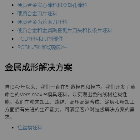
PCBN
炼钢
Skivit™强力刮齿刀坯料
Directional Drilling Tools
证书和数据表
销售办事处
活动
硬质合金实心棒料和冷却孔棒料
硬质合金刀片坯料
PCD
工具制造
Well Completion & Fracking
BZN™ Compacts产品
材料分析实验室
安全数据表
公司管理
硬质合金齿轮滚刀坯料
硬质合金和金属陶瓷锯片刀头和长条片坯料
RTP粉末
Flow Control Valve Trim
超厚BZN™
Compax™ PCD工具坯料
QEHS政策
新闻
PCD坯料和切割部件
PCBN坯料和切割部件
旋转切刀
P系列PCD
非标牌号
研发
Supply Chain
金属成形解决方案
锯片刀头和坯料
U系列PCD
标准牌号
卫生用品旋转切割解决方案
条款和条件
可持续性
耐磨件
旋转切刀拓展设计
金属切削锯片刀头
自1947年以来，我们一直在制造模具和模芯。我们开发了革
命性的Versimax™模具坯料，以实现出色的线材拉拔性
能。我们在粉末加工、烧结、高压高温合成、涂层和精加工
拉丝模
旋转切刀服务与支持
硬质合金长条片坯料
冷成型模具
方面拥有先进的生产能力，可满足客户对拉拔解决方案的需
求。
电子封装连接工具
更多拉丝模坯料
拉丝模坯料
发动机和变速箱
硬质合金模芯烧结坯料和精磨坯