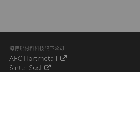
海博锐材料科技旗下公司
AFC Hartmetall
Sinter Sud
Aggressive Grinding Service, Inc.
Crafts Technology
Dura-Metal Products Corporation
GLE Precision
其他资源
联系我们