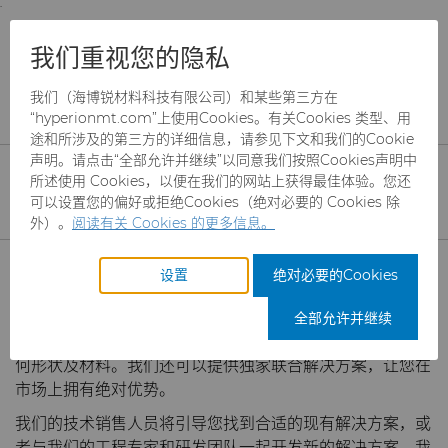
;
To main content
To menu
You are browsing the
United States
site. Products
服务
刀具制造商解决方案
我们重视您的隐私
and information are based on this region.
刀具制造商解决方案
我们（海博锐材料科技有限公司）和某些第三方在
Close
Change region
“hyperionmt.com”上使用Cookies。有关Cookies 类型、用
途和所涉及的第三方的详细信息，请参见下文和我们的Cookie
声明。请点击“全部允许并继续”以同意我们按照Cookies声明中
海博锐材料科技是工业用刀具坯料的领先制造商。我们以行
所述使用 Cookies，以便在我们的网站上获得最佳体验。您还
业领先的材料知识为深厚基础，面向以切削或成形的方式去
可以设置您的偏好或拒绝Cookies（绝对必要的 Cookies 除
除材料的应用开发和生产坯料及产品。
我们生产全面的硬质
外）。
阅读有关 Cookies 的更多信息。
合金、单晶金刚石、聚晶金刚石（PCD）、立方氮化硼
产品
（CBN）和其他工具制造商解决方案。
设置
绝对必要的Cookies
您可以选择购买我们广泛的标准产品系列中的任何产品，也
行业
磨料
可以利用我们的专业知识来满足您的特定需求。通过与我们
全部允许并继续
合作，我们可以开发出有效提升您的生产效率和竞争力的几
服务
制罐模具
航空航天
CBN颗粒
何形状及材料。我们还可以提供独家联合解决方案，让您在
市场上拥有绝对优势。
硬质合金棒料
汽车
CBN微粉
冲杯模具解决方案
刀具制造商解决方案
我们的技术销售人员将引导您找到合适的现有解决方案，或
者与我们的工程专家和研发团队一起开发新的解决方案。我