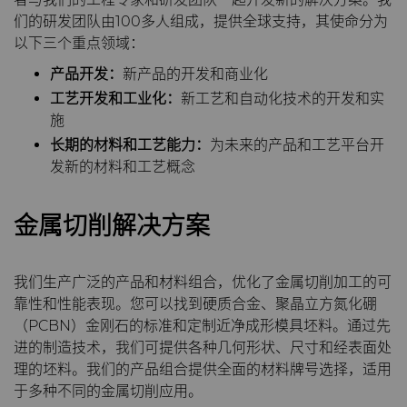
硬质合金轧辊
电子
合成金刚石颗粒
拉伸模具解决方案
高性能硬质合金棒料
们的研发团队由100多人组成，提供全球支持，其使命分为
工程解决方案
以下三个重点领域：
Custom Cutting Tools
能源与自然资源
金刚石微粉
缩颈模具解决方案
专用硬质合金棒料
硬质合金辊环
服务车间
产品开发：
新产品的开发和商业化
工艺开发和工业化：
新工艺和自动化技术的开发和实
研磨膏和研磨液
环境与过程
超优级金刚石微粉
Extrusion Tooling Solutions
通用硬质合金棒料
硬质合金轧辊
PCD & PCBN Tooling
硬质合金回收
施
长期的材料和工艺能力：
为未来的产品和工艺平台开
发新的材料和工艺概念
流体处理
食品与饮料
金刚石研磨膏
增材制造
成形模具
通用制造
研磨液和悬浮液
流体端部件
资源
金属切削解决方案
齿轮滚刀坯料
卫生
Hyperion金刚石研磨液
食品加工零部件
成形模具坯料
公司
资料库
我们生产广泛的产品和材料组合，优化了金属切削加工的可
靠性和性能表现。您可以找到硬质合金、聚晶立方氮化硼
刀片坯料
医疗
喷涂与点胶零部件
粉末冶金压制模具
滚刀坯料
联系我们
材料
关于我们
（PCBN）金刚石的标准和定制近净成形模具坯料。通过先
进的制造技术，我们可提供各种几何形状、尺寸和经表面处
Oil & Gas
碳化硅半导体
螺旋伞齿刀坯料
定制刀片坯料
PCD & PCBN牌号选型工具
联系我们
职业机会
理的坯料。我们的产品组合提供全面的材料牌号选择，适用
于多种不同的金属切削应用。