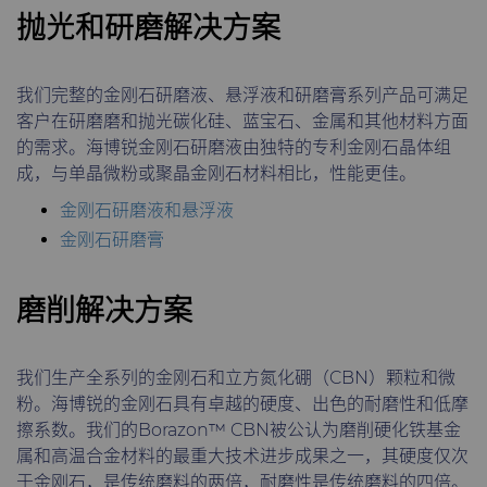
料
抛光和研磨解决方案
通用耐磨解决方案
Compax™ PCD拉丝模坯料
我们完整的金刚石研磨液、悬浮液和研磨膏系列产品可满足
注塑模具
客户在研磨磨和抛光碳化硅、蓝宝石、金属和其他材料方面
DuraNib™ 硬质合金模芯
的需求。海博锐金刚石研磨液由独特的专利金刚石晶体组
医疗
成，与单晶微粉或聚晶金刚石材料相比，性能更佳。
Versimax™
金刚石研磨液和悬浮液
硬质合金采矿解决方案
金刚石研磨膏
6UDPlus钢帘线拉拔牌号
精密测量工具
磨削解决方案
我们生产全系列的金刚石和立方氮化硼（CBN）颗粒和微
粉。海博锐的金刚石具有卓越的硬度、出色的耐磨性和低摩
擦系数。我们的Borazon™ CBN被公认为磨削硬化铁基金
属和高温合金材料的最重大技术进步成果之一，其硬度仅次
于金刚石，是传统磨料的两倍，耐磨性是传统磨料的四倍。