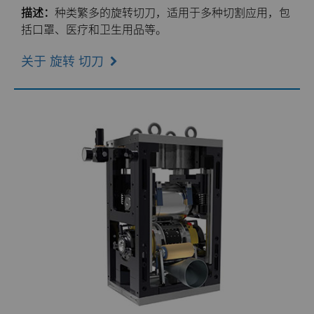
描述：
种类繁多的旋转切刀，适用于多种切割应用，包
括口罩、医疗和卫生用品等。
拉丝模
硬质合金长条片坯料
冷成型模具
关于 旋转 切刀
行业
电子封装连接工具
更多拉丝模坯料
服务
航空航天
发动机和变速箱
硬质合金模芯烧结坯料和精磨坯料
资源
汽车
刀具制造商解决方案
通用耐磨解决方案
Compax™ PCD拉丝模坯料
公司
电子
工程解决方案
资料库
注塑模具
DuraNib™ 硬质合金模芯
联系我们
能源与自然资源
服务车间
材料
关于我们
医疗
Versimax™
环境与过程
硬质合金回收
PCD & PCBN牌号选型工具
联系我们
硬质合金采矿解决方案
6UDPlus钢帘线拉拔牌号
职业机会
食品与饮料
增材制造
证书和数据表
销售办事处
精密测量工具
活动