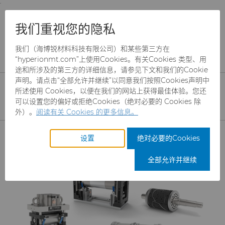
;
To main content
To menu
You are browsing the
United States
site. Products
产品
旋转切刀
卫生用品旋转切割解决方案
我们重视您的隐私
and information are based on this region.
我们（海博锐材料科技有限公司）和某些第三方在
卫生用品旋转切刀解决方案
Close
Change region
“hyperionmt.com”上使用Cookies。有关Cookies 类型、用
途和所涉及的第三方的详细信息，请参见下文和我们的Cookie
高性能旋转切割解决方案，包括旋转切刀和
声明。请点击“全部允许并继续”以同意我们按照Cookies声明中
模块总成，广泛应用于各种工况，能够以更
所述使用 Cookies，以便在我们的网站上获得最佳体验。您还
可以设置您的偏好或拒绝Cookies（绝对必要的 Cookies 除
高的速度进行切割，并具有持久可靠的切割
外）。
阅读有关 Cookies 的更多信息。
性能
产品
设置
绝对必要的Cookies
磨料
全部允许并继续
制罐模具
CBN颗粒
硬质合金棒料
CBN微粉
冲杯模具解决方案