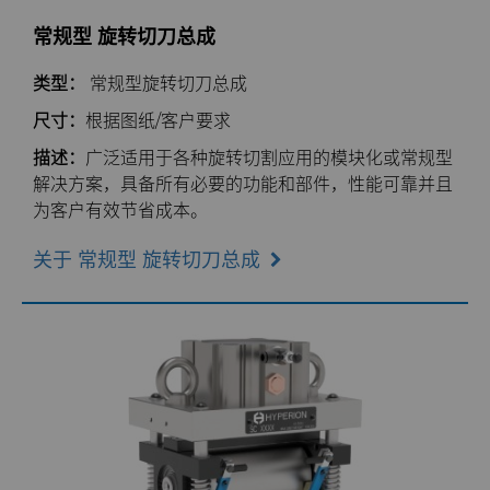
通用制造
材料分析实验室
安全数据表
公司管理
常规型 旋转切刀总成
类型：
常规型旋转切刀总成
卫生
QEHS政策
新闻
尺寸：
根据图纸/客户要求
医疗
研发
Supply Chain
描述：
广泛适用于各种旋转切割应用的模块化或常规型
解决方案，具备所有必要的功能和部件，性能可靠并且
碳化硅半导体
条款和条件
为客户有效节省成本。
可持续性
关于 常规型 旋转切刀总成
炼钢
工具制造