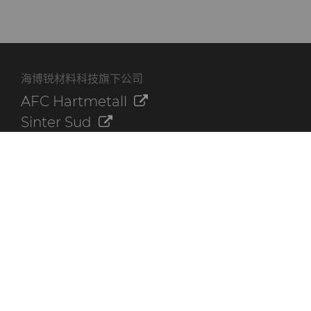
海博锐材料科技旗下公司
AFC Hartmetall
Sinter Sud
Aggressive Grinding Service, Inc.
Crafts Technology
Dura-Metal Products Corporation
GLE Precision
其他资源
联系我们
海博锐资料库