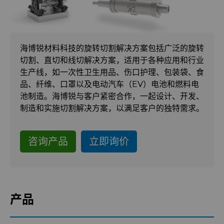
硬质合金轧辊
合成金刚石颗粒
拉伸模具解决方案
高性能硬质合金棒料
Custom Cutting Tools
金刚石微粉
缩颈模具解决方案
专用硬质合金棒料
硬质合金辊环
海博锐材料科技的旋转切割解决方案包括广泛的旋转
切割、直切和线切解决方案，适用于各种应用和行业
研磨膏和研磨液
超优级金刚石微粉
Extrusion Tooling Solutions
通用硬质合金棒料
硬质合金轧辊
PCD & PCBN Tooling
生产线，如一次性卫生用品、伤口护理、包装袋、食
品、纤维、口罩以及电动汽车（EV）电池和燃料电
流体处理
金刚石研磨膏
池制造。海博锐与客户紧密合作，一起设计、开发、
制造和实施切割解决方案，以满足客户的独特需求。
成形模具
研磨液和悬浮液
流体端部件
咨询产品
立即询价
齿轮滚刀坯料
Hyperion金刚石研磨液
食品加工零部件
成形模具坯料
刀片坯料
喷涂与点胶零部件
粉末冶金压制模具
滚刀坯料
产品
Oil & Gas
螺旋伞齿刀坯料
定制刀片坯料