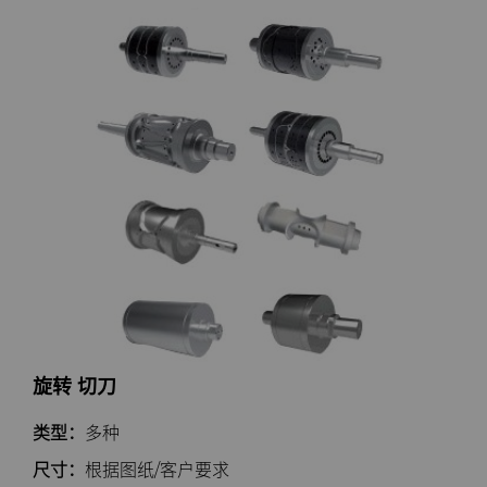
PCBN
Skivit™强力刮齿刀坯料
Directional Drilling Tools
PCD
Well Completion & Fracking
BZN™ Compacts产品
RTP粉末
Flow Control Valve Trim
超厚BZN™
Compax™ PCD工具坯料
旋转切刀
P系列PCD
非标牌号
卫生用品旋转切割解决方案
U系列PCD
标准牌号
旋转切刀拓展设计
旋转切刀服务与支持
旋转 切刀
锯片刀头和坯料
类型：
多种
尺寸：
根据图纸/客户要求
耐磨件
金属切削锯片刀头