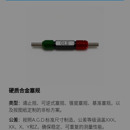
PCBN
Skivit™强力刮齿刀坯料
Directional Drilling Tools
PCD
Well Completion & Fracking
BZN™ Compacts产品
RTP粉末
Flow Control Valve Trim
超厚BZN™
Compax™ PCD工具坯料
旋转切刀
P系列PCD
非标牌号
锯片刀头和坯料
U系列PCD
标准牌号
卫生用品旋转切割解决方案
耐磨件
旋转切刀拓展设计
金属切削锯片刀头
硬质合金塞规
冷成型模具
旋转切刀服务与支持
硬质合金长条片坯料
类型
：通止规、可逆式塞规、锥度塞规、基准塞规，以
及按图纸定制的非标方案。
电子封装连接工具
公差
：按照A.G.D.标准尺寸制造，公差等级涵盖XXX、
XX、X、Y和Z，确保稳定、可重复的测量性能。
发动机和变速箱