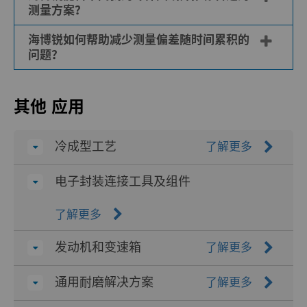
海博锐采用NIST可追溯的校准规范、稳定的
下维持稳定一致的尺寸测量读数。
测量方案？
材料组合以及垂直整合的制造流程。通过自主
生产夹具与工具，海博锐能够持续稳定地保证
海博锐如何帮助减少测量偏差随时间累积的
可以。我们的工程团队经常审阅客户的零件图
精度、完善溯源体系，实现长期稳定的性能表
问题？
纸，并就量规选型、公差等级及材料选择提供
现。
专业建议。我们可为您推荐通止规、主校准盘
海博锐将材料科学专长与高精度公差加工及内
或定制方案中哪一种能带来更稳定的检测一致
其他 应用
部工装管控相结合，确保量规在其整个生命周
性，同时针对检测可达性、定位对中及测量重
期内保持可预测的性能表现。通过评估实际应
复性等方面提出设计优化建议。
用工况，如磨损环境和热暴露等因素，海博锐
冷成型工艺
了解更多
应用工程师会推荐最适于长期稳定性的材料方
案。配合可溯源至NIST（美国国家标准与技
电子封装连接工具及组件
术研究院）的校准体系，进一步保障测量结果
无漂移，有效抑制随时间累积的测量偏差。
了解更多
发动机和变速箱
了解更多
通用耐磨解决方案
了解更多