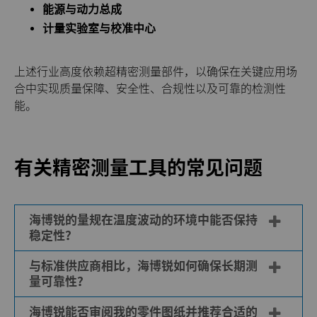
能源与动力总成
计量实验室与校准中心
上述行业高度依赖超精密测量部件，以确保在关键应用场
合中实现质量保障、安全性、合规性以及可靠的检测性
能。
有关精密测量工具的常见问题
海博锐的量规在温度波动的环境中能否保持
稳定性？
与标准供应商相比，海博锐如何确保长期测
可以。我们的尼龙护套环规可显著减少热量向
量可靠性？
硬质合金芯部的传导，从而在温度波动的环境
下保持稳定性。该设计有助于在车间现场条件
海博锐能否审阅我的零件图纸并推荐合适的