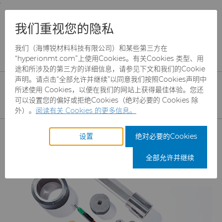
;
To main content
To menu
You are browsing the
United States
site. Products
产品
耐磨件
精密测量工具
我们重视您的隐私
and information are based on this region.
我们（海博锐材料科技有限公司）和某些第三方在
精密测量工具
Close
Change region
“hyperionmt.com”上使用Cookies。有关Cookies 类型、用
途和所涉及的第三方的详细信息，请参见下文和我们的Cookie
海博锐制造的精密公差部件包括塞规、环
声明。请点击“全部允许并继续”以同意我们按照Cookies声明中
规、三销规及主校准盘，产品符合A.G.D. 公
所述使用 Cookies，以便在我们的网站上获得最佳体验。您还
可以设置您的偏好或拒绝Cookies（绝对必要的 Cookies 除
差等级XXX、XX、X、Y和Z。材料包括硬质
外）。
阅读有关 Cookies 的更多信息。
合金、钢或陶瓷，并可针对特殊测量应用需
产品
求提供定制化工程解决方案。
设置
绝对必要的Cookies
磨料
全部允许并继续
制罐模具
CBN颗粒
硬质合金棒料
CBN微粉
冲杯模具解决方案