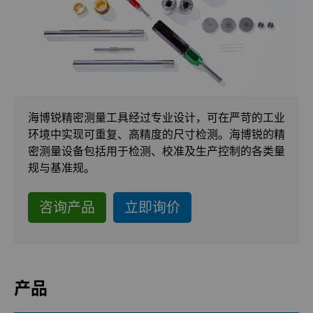
硬质合金轧辊
合成金刚石颗粒
拉伸模具解决方案
高性能硬质合金棒料
Custom Cutting Tools
金刚石微粉
缩颈模具解决方案
专用硬质合金棒料
硬质合金辊环
研磨膏和研磨液
超优级金刚石微粉
Extrusion Tooling Solutions
通用硬质合金棒料
硬质合金轧辊
PCD & PCBN Tooling
海博锐精密测量工具经过专业设计，可在严苛的工业
流体处理
金刚石研磨膏
环境中实现可重复、高精度的尺寸检测。海博锐的精
密测量设备包括用于检测、校准及生产控制的各类量
成形模具
研磨液和悬浮液
流体端部件
规与基准规。
齿轮滚刀坯料
Hyperion金刚石研磨液
食品加工零部件
成形模具坯料
咨询产品
立即询价
刀片坯料
喷涂与点胶零部件
粉末冶金压制模具
滚刀坯料
Oil & Gas
螺旋伞齿刀坯料
定制刀片坯料
产品