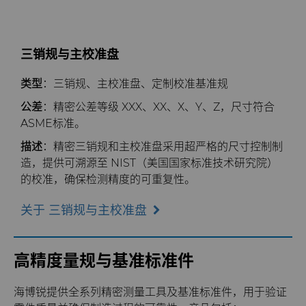
碳化硅半导体
条款和条件
可持续性
炼钢
三销规与主校准盘
工具制造
类型
：三销规、主校准盘、定制校准基准规
公差
：精密公差等级 XXX、XX、X、Y、Z，尺寸符合
ASME标准。
描述
：精密三销规和主校准盘采用超严格的尺寸控制制
造，提供可溯源至 NIST（美国国家标准技术研究院）
的校准，确保检测精度的可重复性。
关于 三销规与主校准盘
高精度量规与基准标准件
海博锐提供全系列精密测量工具及基准标准件，用于验证