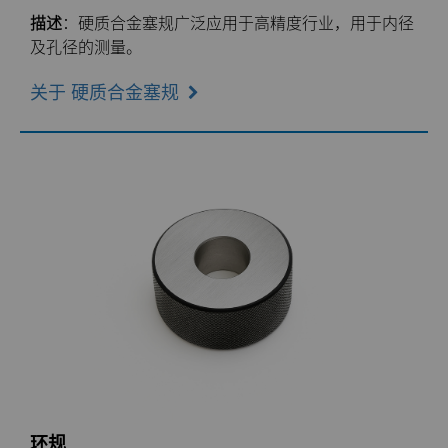
描述
：硬质合金塞规广泛应用于高精度行业，用于内径
通用耐磨解决方案
及孔径的测量。
关于 硬质合金塞规
注塑模具
医疗
硬质合金采矿解决方案
精密测量工具
拉丝模
行业
更多拉丝模坯料
服务
航空航天
硬质合金模芯烧结坯料和精磨坯料
环规