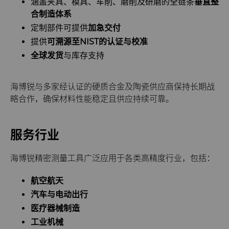
涵盖夹具、模具、车削、磨削及研磨的全链条
垂直整
合制造体系
定制部件可提供
加急交付
提供
可溯源至NIST的认证与校准
全球发货
与库存支持
海博锐与多家经认证的硬质合金及陶瓷供应商保持长期战
略合作，确保材料性能稳定且供应持续可靠。
服务行业
海博锐精密测量工具广泛应用于各类高精度行业，包括：
航空航天
汽车与电动出行
医疗器械制造
工业机械