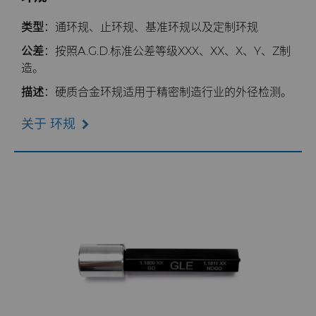
资源
汽车
刀具制造商解决方案
Compax™ PCD拉丝模坯料
类型
：通环规、止环规、基准环规以及定制环规
公差
：按照A.G.D.标准公差等级XXX、XX、X、Y、Z制
公司
电子
工程解决方案
资料库
DuraNib™ 硬质合金模芯
造。
描述
：硬质合金环规适用于精密制造行业的外径检测。
联系我们
能源与自然资源
服务车间
材料
关于我们
Versimax™
关于 环规
环境与过程
硬质合金回收
PCD & PCBN牌号选型工具
联系我们
6UDPlus钢帘线拉拔牌号
职业机会
食品与饮料
增材制造
证书和数据表
销售办事处
活动
通用制造
材料分析实验室
安全数据表
公司管理
卫生
QEHS政策
新闻
医疗
研发
Supply Chain