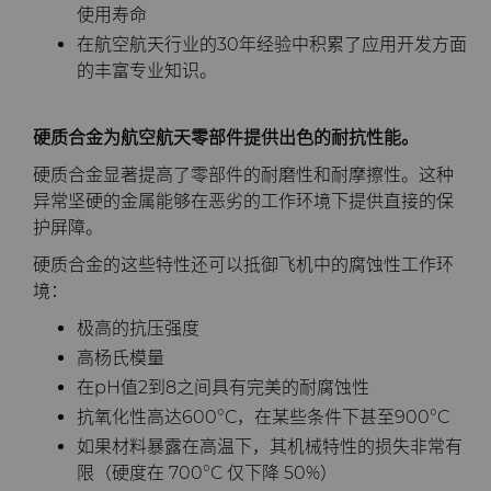
使用寿命
料
在航空航天行业的30年经验中积累了应用开发方面
通用耐磨解决方案
的丰富专业知识。
Compax™ PCD拉丝模坯料
注塑模具
DuraNib™ 硬质合金模芯
硬质合金为航空航天零部件提供出色的耐抗性能。
医疗
硬质合金显著提高了零部件的耐磨性和耐摩擦性。这种
Versimax™
异常坚硬的金属能够在恶劣的工作环境下提供直接的保
硬质合金采矿解决方案
护屏障。
6UDPlus钢帘线拉拔牌号
硬质合金的这些特性还可以抵御飞机中的腐蚀性工作环
精密测量工具
境：
极高的抗压强度
高杨氏模量
在pH值2到8之间具有完美的耐腐蚀性
抗氧化性高达600°C，在某些条件下甚至900°C
如果材料暴露在高温下，其机械特性的损失非常有
限（硬度在 700°C 仅下降 50%）