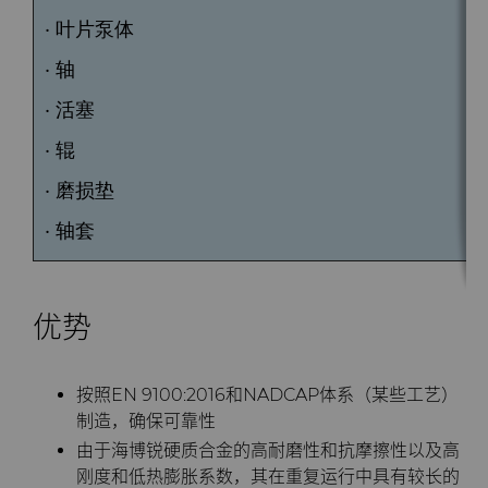
PCBN
炼钢
Skivit™强力刮齿刀坯料
Directional Drilling Tools
• 叶片泵体
PCD
工具制造
Well Completion & Fracking
BZN™ Compacts产品
• 轴
• 活塞
RTP粉末
Flow Control Valve Trim
超厚BZN™
Compax™ PCD工具坯料
• 辊
旋转切刀
P系列PCD
非标牌号
• 磨损垫
• 轴套
锯片刀头和坯料
U系列PCD
标准牌号
卫生用品旋转切割解决方案
耐磨件
旋转切刀拓展设计
金属切削锯片刀头
优势
拉丝模
旋转切刀服务与支持
硬质合金长条片坯料
冷成型模具
按照EN 9100:2016和NADCAP体系（某些工艺）
电子封装连接工具
更多拉丝模坯料
制造，确保可靠性
由于海博锐硬质合金的高耐磨性和抗摩擦性以及高
刚度和低热膨胀系数，其在重复运行中具有较长的
发动机和变速箱
硬质合金模芯烧结坯料和精磨坯