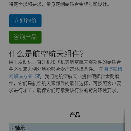
特定需求和要求，量身定制硬质合金牌号和设计。
公司
硬质合金轧辊
电子
工程解决方案
资料库
合成金刚石颗粒
拉伸模具解决方案
高性能硬质合金棒料
立即询价
联系我们
Custom Cutting Tools
能源与自然资源
服务车间
材料
关于我们
金刚石微粉
缩颈模具解决方案
专用硬质合金棒料
硬质合金辊环
咨询产品
研磨膏和研磨液
环境与过程
硬质合金回收
PCD & PCBN牌号选型工具
联系我们
超优级金刚石微粉
Extrusion Tooling Solutions
通用硬质合金棒料
硬质合金轧辊
PCD & PCBN Tooling
职业机会
什么是航空航天组件？
流体处理
食品与饮料
增材制造
证书和数据表
销售办事处
金刚石研磨膏
活动
用于发动机、直升机和飞机等航空航天零部件的硬质合
金必须毫无例外地能够承受严苛环境条件。 在
海博锐精
成形模具
通用制造
材料分析实验室
安全数据表
研磨液和悬浮液
流体端部件
公司管理
密解决方案
，我们为航空航天业提供硬质合金耐磨
件，它们是航空航天零部件的最佳选择，可按照客户要
齿轮滚刀坯料
卫生
QEHS政策
Hyperion金刚石研磨液
食品加工零部件
成形模具坯料
新闻
求进行加工，确保它们可承受该行业的苛刻环境要求。
刀片坯料
医疗
研发
喷涂与点胶零部件
粉末冶金压制模具
滚刀坯料
Supply Chain
产品
Oil & Gas
碳化硅半导体
条款和条件
螺旋伞齿刀坯料
定制刀片坯料
可持续性
• 轴承