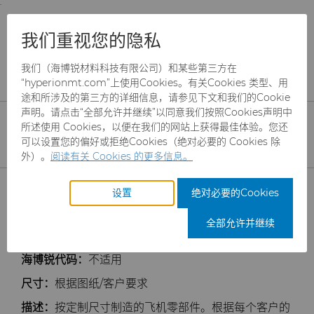
;
To main content
To menu
You are browsing the
United States
site. Products
产品
耐磨件
发动机和变速箱
我们重视您的隐私
and information are based on this region.
航空航天解决方案
我们（海博锐材料科技有限公司）和某些第三方在
Close
Change region
航空航天 部件
“hyperionmt.com”上使用Cookies。有关Cookies 类型、用
途和所涉及的第三方的详细信息，请参见下文和我们的Cookie
声明。请点击“全部允许并继续”以同意我们按照Cookies声明中
所述使用 Cookies，以便在我们的网站上获得最佳体验。您还
可以设置您的偏好或拒绝Cookies（绝对必要的 Cookies 除
外）。
阅读有关 Cookies 的更多信息。
产品
设置
绝对必要的Cookies
行业
磨料
全部允许并继续
服务
制罐模具
航空航天
CBN颗粒
海博锐代码：
不适用
尺寸：
根据图纸/客户要求
资源
硬质合金棒料
汽车
刀具制造商解决方案
CBN微粉
冲杯模具解决方案
描述：
按定制尺寸制造的飞机零部件。根据每个客户的