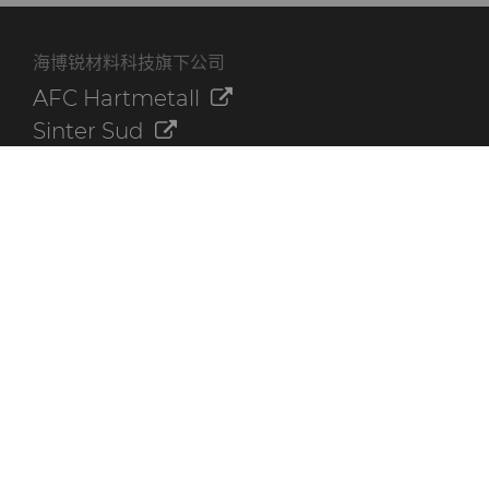
海博锐材料科技旗下公司
AFC Hartmetall
Sinter Sud
Aggressive Grinding Service, Inc.
Crafts Technology
Dura-Metal Products Corporation
GLE Precision
其他资源
联系我们
海博锐资料库
快速链接