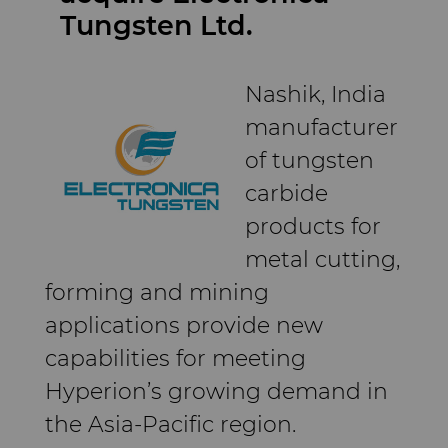
料
Tungsten Ltd.
通用耐磨解决方案
Compax™ PCD拉丝模坯料
Nashik, India
注塑模具
manufacturer
DuraNib™ 硬质合金模芯
医疗
of tungsten
Versimax™
carbide
硬质合金采矿解决方案
products for
6UDPlus钢帘线拉拔牌号
metal cutting,
精密测量工具
forming and mining
applications provide new
capabilities for meeting
Hyperion’s growing demand in
the Asia-Pacific region.