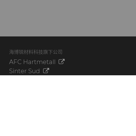
海博锐材料科技旗下公司
AFC Hartmetall
Sinter Sud
Aggressive Grinding Service, Inc.
Crafts Technology
Dura-Metal Products Corporation
GLE Precision
其他资源