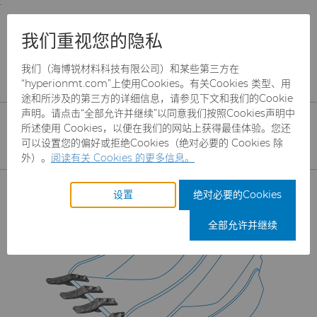
;
To main content
To menu
You are browsing the
United States
site. Products
产品
耐磨件
硬质合金采矿解决方案
我们重视您的隐私
and information are based on this region.
子组件
我们（海博锐材料科技有限公司）和某些第三方在
Close
Change region
子 组件
“hyperionmt.com”上使用Cookies。有关Cookies 类型、用
途和所涉及的第三方的详细信息，请参见下文和我们的Cookie
声明。请点击“全部允许并继续”以同意我们按照Cookies声明中
所述使用 Cookies，以便在我们的网站上获得最佳体验。您还
可以设置您的偏好或拒绝Cookies（绝对必要的 Cookies 除
外）。
阅读有关 Cookies 的更多信息。
产品
设置
绝对必要的Cookies
行业
磨料
全部允许并继续
服务
制罐模具
航空航天
CBN颗粒
资源
硬质合金棒料
汽车
刀具制造商解决方案
CBN微粉
冲杯模具解决方案