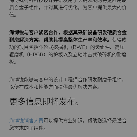
海博锐材料科技设计并研发用于关键领域的特定应用硬
PCBN
炼钢
Skivit™强力刮齿刀坯料
Directional Drilling Tools
质合金子组件，并对其进行优化，为客户提供最大的价
值。
PCD
工具制造
Well Completion & Fracking
BZN™ Compacts产品
海博锐与客户紧密合作，根据其采矿设备研发硬质合金
RTP粉末
Flow Control Valve Trim
超厚BZN™
Compax™ PCD工具坯料
耐磨解决方案，帮助其提高整体生产率和效率。
获得成
功的项目包括斗轮式挖掘机（BWE）的齿组件、高压
旋转切刀
P系列PCD
非标牌号
辊磨机（HPGR）的护板以及立轴冲击式破碎机的耐磨
板。
锯片刀头和坯料
U系列PCD
标准牌号
卫生用品旋转切割解决方案
海博锐能够与客户的设计工程师合作研发耐磨子组件，
耐磨件
旋转切刀拓展设计
金属切削锯片刀头
以便在成本和性能方面提供最优解决方案。
更多信息即将发布。
拉丝模
旋转切刀服务与支持
硬质合金长条片坯料
冷成型模具
电子封装连接工具
更多拉丝模坯料
海博锐销售人员
可以提供专业知识，帮助您选择最适合
您需求的子组件。
发动机和变速箱
硬质合金模芯烧结坯料和精磨坯