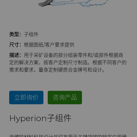
公司
硬质合金轧辊
电子
工程解决方案
资料库
合成金刚石颗粒
拉伸模具解决方案
高性能硬质合金棒料
联系我们
Custom Cutting Tools
能源与自然资源
服务车间
材料
关于我们
金刚石微粉
缩颈模具解决方案
专用硬质合金棒料
硬质合金辊环
类型：
子组件
研磨膏和研磨液
环境与过程
硬质合金回收
PCD & PCBN牌号选型工具
联系我们
超优级金刚石微粉
Extrusion Tooling Solutions
通用硬质合金棒料
硬质合金轧辊
PCD & PCBN Tooling
职业机会
尺寸：
根据图纸/客户要求提供
描述：
用于采矿设备的部分组装零件和/或部件根据商
流体处理
食品与饮料
增材制造
证书和数据表
销售办事处
金刚石研磨膏
活动
定的解决方案，按客户定制尺寸制造。根据不同客户的
需求和要求，量身定制硬质合金牌号和设计。
成形模具
通用制造
材料分析实验室
安全数据表
研磨液和悬浮液
流体端部件
公司管理
齿轮滚刀坯料
卫生
QEHS政策
Hyperion金刚石研磨液
食品加工零部件
成形模具坯料
新闻
立即询价
咨询产品
刀片坯料
医疗
研发
喷涂与点胶零部件
粉末冶金压制模具
滚刀坯料
Supply Chain
Hyperion子组件
Oil & Gas
碳化硅半导体
条款和条件
螺旋伞齿刀坯料
定制刀片坯料
可持续性