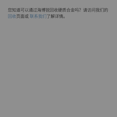
料
您知道可以通过海博锐回收硬质合金吗？请访问我们的
通用耐磨解决方案
回收
页面或
联系我们
了解详情。
Compax™ PCD拉丝模坯料
注塑模具
DuraNib™ 硬质合金模芯
医疗
Versimax™
硬质合金采矿解决方案
6UDPlus钢帘线拉拔牌号
精密测量工具