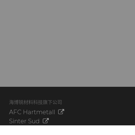
海博锐材料科技旗下公司
AFC Hartmetall
Sinter Sud
Aggressive Grinding Service, Inc.