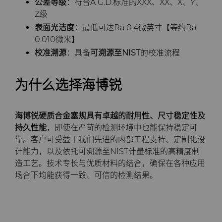
公差等级
：符合A.G.D.标准的XXX、XX、X、Y、
Z级
表面
光洁度
：最低可达Ra 0.4微英寸【等约Ra
0.010微米】
校准溯源
：具备
可溯源至NIST
的校准流程
为什么选择海博锐
海博锐硬质合金塞规具有卓越的耐用性、尺寸稳定性及
持久性能
，即使在严苛的检测环境中也能保持稳定可
靠。客户可受益于我们先进的内部工程支持、定制化设
计能力，以及依托可溯源至NIST计量标准的高精度制
造工艺。技术专长与优质材料的结合，确保在各种应用
场合下均能获得一致、可信的检测结果。