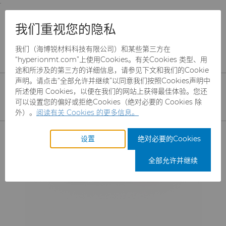
;
To main content
To menu
You are browsing the
United States
site. Products
产品
耐磨件
精密测量工具
塞规
我们重视您的隐私
and information are based on this region.
硬质合金塞规
我们（海博锐材料科技有限公司）和某些第三方在
Close
Change region
“hyperionmt.com”上使用Cookies。有关Cookies 类型、用
途和所涉及的第三方的详细信息，请参见下文和我们的Cookie
声明。请点击“全部允许并继续”以同意我们按照Cookies声明中
所述使用 Cookies，以便在我们的网站上获得最佳体验。您还
可以设置您的偏好或拒绝Cookies（绝对必要的 Cookies 除
外）。
阅读有关 Cookies 的更多信息。
产品
设置
绝对必要的Cookies
行业
磨料
全部允许并继续
服务
制罐模具
航空航天
CBN颗粒
资源
硬质合金棒料
汽车
刀具制造商解决方案
CBN微粉
冲杯模具解决方案