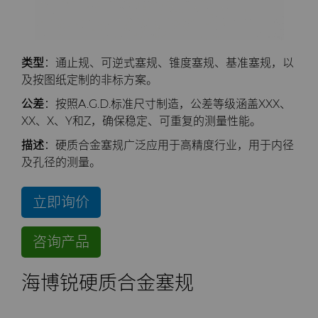
公司
硬质合金轧辊
电子
工程解决方案
资料库
合成金刚石颗粒
拉伸模具解决方案
高性能硬质合金棒料
联系我们
Custom Cutting Tools
能源与自然资源
服务车间
材料
关于我们
金刚石微粉
缩颈模具解决方案
专用硬质合金棒料
硬质合金辊环
类型
：通止规、可逆式塞规、锥度塞规、基准塞规，以
及按图纸定制的非标方案。
研磨膏和研磨液
环境与过程
硬质合金回收
PCD & PCBN牌号选型工具
联系我们
超优级金刚石微粉
Extrusion Tooling Solutions
通用硬质合金棒料
硬质合金轧辊
PCD & PCBN Tooling
职业机会
公差
：按照A.G.D.标准尺寸制造，公差等级涵盖XXX、
XX、X、Y和Z，确保稳定、可重复的测量性能。
流体处理
食品与饮料
增材制造
证书和数据表
销售办事处
金刚石研磨膏
活动
描述
：硬质合金塞规广泛应用于高精度行业，用于内径
及孔径的测量。
成形模具
通用制造
材料分析实验室
安全数据表
研磨液和悬浮液
流体端部件
公司管理
立即询价
齿轮滚刀坯料
卫生
QEHS政策
Hyperion金刚石研磨液
食品加工零部件
成形模具坯料
新闻
咨询产品
刀片坯料
医疗
研发
喷涂与点胶零部件
粉末冶金压制模具
滚刀坯料
Supply Chain
海博锐硬质合金塞规
Oil & Gas
碳化硅半导体
条款和条件
螺旋伞齿刀坯料
定制刀片坯料
可持续性