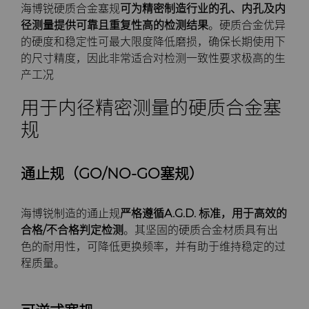
PCBN
炼钢
Skivit™强力刮齿刀坯料
Directional Drilling Tools
海博锐硬质合金塞规
可为精密制造行业的孔、内孔及内
径测量提供可靠且重复性高的检测结果
。硬质合金优异
的硬度和稳定性可最大限度降低磨损，确保长期使用下
PCD
工具制造
Well Completion & Fracking
BZN™ Compacts产品
的尺寸精度，因此非常适合对检测一致性要求极高的生
产工况
RTP粉末
Flow Control Valve Trim
超厚BZN™
Compax™ PCD工具坯料
用于内径精密测量的硬质合金塞
旋转切刀
P系列PCD
非标牌号
规
锯片刀头和坯料
U系列PCD
标准牌号
卫生用品旋转切割解决方案
通止规（GO/NO‑GO塞规）
耐磨件
旋转切刀拓展设计
金属切削锯片刀头
海博锐制造的通止规
严格遵循
A.G.D. 标准，用于高效的
拉丝模
旋转切刀服务与支持
硬质合金长条片坯料
冷成型模具
合格/不合格判定检测
。其坚固的硬质合金材质具有出
色的耐用性，可降低更换频率，并有助于维持稳定的过
程质量。
电子封装连接工具
更多拉丝模坯料
发动机和变速箱
硬质合金模芯烧结坯料和精磨坯