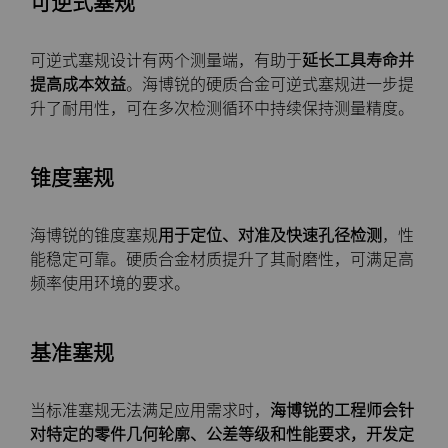
可逆式塞规
料
通用耐磨解决方案
可逆式塞规设计有两个测量端，有助于
延长工具寿命并
Compax™ PCD拉丝模坯料
提高成本效益
。海博锐的硬质合金可逆式塞规进一步提
注塑模具
升了耐用性，可在多次检测循环中持续保持测量精度。
DuraNib™ 硬质合金模芯
医疗
锥度塞规
Versimax™
硬质合金采矿解决方案
6UDPlus钢帘线拉拔牌号
海博锐的锥度塞规
用于定位、对准及快速孔径检测
，性
能稳定可靠。硬质合金材质提升了其耐磨性，可满足高
精密测量工具
频率使用环境的要求。
基准塞规
当标准塞规无法满足应用需求时，
海博锐的工程师会针
对特定的零件几何轮廓、公差等级和性能要求，开发定