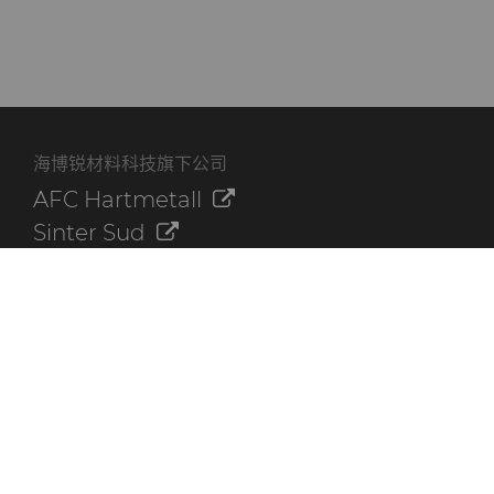
海博锐材料科技旗下公司
AFC Hartmetall
Sinter Sud
Aggressive Grinding Service, Inc.
Crafts Technology
Dura-Metal Products Corporation
GLE Precision
其他资源
联系我们