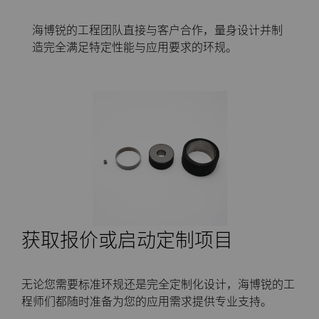
料
海博锐的工程团队直接与客户合作，量身设计并制
通用耐磨解决方案
造完全满足特定性能与应用要求的环规。
Compax™ PCD拉丝模坯料
注塑模具
DuraNib™ 硬质合金模芯
医疗
Versimax™
硬质合金采矿解决方案
6UDPlus钢帘线拉拔牌号
精密测量工具
获取报价或启动定制项目
无论您需要标准环规还是完全定制化设计，海博锐的工
程师们都随时准备为您的应用需求提供专业支持。