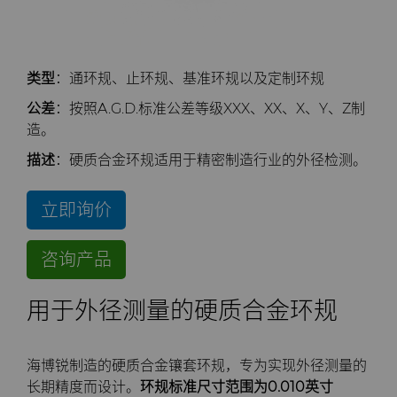
公司
硬质合金轧辊
电子
工程解决方案
资料库
合成金刚石颗粒
拉伸模具解决方案
高性能硬质合金棒料
联系我们
Custom Cutting Tools
能源与自然资源
服务车间
材料
关于我们
金刚石微粉
缩颈模具解决方案
专用硬质合金棒料
硬质合金辊环
类型
：通环规、止环规、基准环规以及定制环规
公差
：按照A.G.D.标准公差等级XXX、XX、X、Y、Z制
研磨膏和研磨液
环境与过程
硬质合金回收
PCD & PCBN牌号选型工具
联系我们
超优级金刚石微粉
Extrusion Tooling Solutions
通用硬质合金棒料
硬质合金轧辊
PCD & PCBN Tooling
职业机会
造。
描述
：硬质合金环规适用于精密制造行业的外径检测。
流体处理
食品与饮料
增材制造
证书和数据表
销售办事处
金刚石研磨膏
活动
立即询价
成形模具
通用制造
材料分析实验室
安全数据表
研磨液和悬浮液
流体端部件
公司管理
咨询产品
齿轮滚刀坯料
卫生
QEHS政策
Hyperion金刚石研磨液
食品加工零部件
成形模具坯料
新闻
用于外径测量的硬质合金环规
刀片坯料
医疗
研发
喷涂与点胶零部件
粉末冶金压制模具
滚刀坯料
Supply Chain
Oil & Gas
碳化硅半导体
条款和条件
螺旋伞齿刀坯料
定制刀片坯料
可持续性
海博锐制造的硬质合金镶套环规，专为实现外径测量的
长期精度而设计。
环规标准尺寸范围为0.010英寸