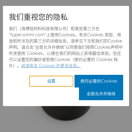
;
To main content
To menu
You are browsing the
United States
site. Products
产品
耐磨件
精密测量工具
环规
我们重视您的隐私
and information are based on this region.
环规
我们（海博锐材料科技有限公司）和某些第三方在
Close
Change region
“hyperionmt.com”上使用Cookies。有关Cookies 类型、用
途和所涉及的第三方的详细信息，请参见下文和我们的Cookie
声明。请点击“全部允许并继续”以同意我们按照Cookies声明中
所述使用 Cookies，以便在我们的网站上获得最佳体验。您还
可以设置您的偏好或拒绝Cookies（绝对必要的 Cookies 除
外）。
阅读有关 Cookies 的更多信息。
产品
设置
绝对必要的Cookies
行业
磨料
全部允许并继续
服务
制罐模具
航空航天
CBN颗粒
资源
硬质合金棒料
汽车
刀具制造商解决方案
CBN微粉
冲杯模具解决方案