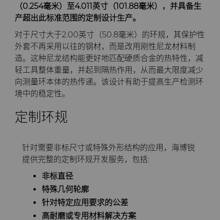
PCBN
炼钢
Skivit™强力刮齿刀坯料
Directional Drilling Tools
（0.254毫米）至4.011英寸（101.88毫米），并具备生
产超出此标准范围的定制设计生产
。
PCD
工具制造
Well Completion & Fracking
BZN™ Compacts产品
对于尺寸大于2.00英寸（50.8毫米）的环规，其保护性
外套不再采用以往的钢材，而是改用刚性尼龙材料制
RTP粉末
Flow Control Valve Trim
超厚BZN™
Compax™ PCD工具坯料
造。这种尼龙结构能更好地匹配硬质合金的热特性，减
轻工具整体重量，并起到隔热作用，从而最大限度减少
向测量环本体的热传递。该设计有助于提高生产检测环
旋转切刀
P系列PCD
非标牌号
境中的稳定性。
锯片刀头和坯料
U系列PCD
标准牌号
卫生用品旋转切割解决方案
定制环规
耐磨件
旋转切刀拓展设计
金属切削锯片刀头
针对需要非标尺寸或特殊外形结构的应用，海博锐
提供完整的定制环规开发服务，包括:
拉丝模
旋转切刀服务与支持
硬质合金长条片坯料
冷成型模具
非标直径
电子封装连接工具
更多拉丝模坯料
特殊几何轮廓
针对特定应用要求的公差
发动机和变速箱
硬质合金模芯烧结坯料和精磨坯
高耐磨或专用材料解决方案