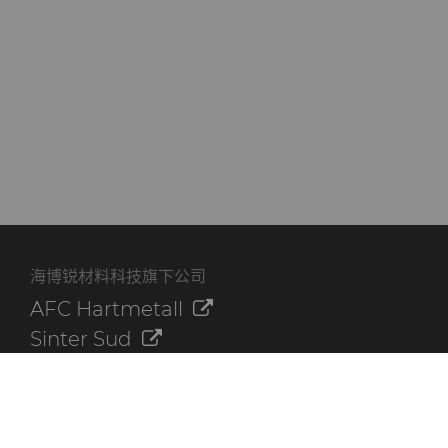
海博锐材料科技旗下公司
AFC Hartmetall
Sinter Sud
Aggressive Grinding Service, Inc.
Crafts Technology
Dura-Metal Products Corporation