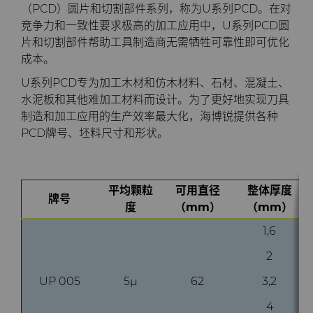
PCBN
炼钢
Skivit™强力刮齿刀坯料
Directional Drilling Tools
（PCD）圆片和切割部件系列，称为U系列PCD。在对
竞争力和一致性要求极高的加工应用中，U系列PCD圆
片和切割部件帮助工具制造商无需牺牲可靠性即可优化
PCD
工具制造
Well Completion & Fracking
BZN™ Compacts产品
成本。
RTP粉末
Flow Control Valve Trim
超厚BZN™
Compax™ PCD工具坯料
U系列PCD专为加工木材和仿木材料、石材、混凝土、
水泥板和其他难加工材料而设计。为了更好地实现刀具
制造和加工应用的生产效率最大化，海博锐提供各种
旋转切刀
P系列PCD
非标牌号
PCD牌号、坯料尺寸和形状。
锯片刀头和坯料
U系列PCD
标准牌号
卫生用品旋转切割解决方案
平均颗粒
可用直径
整体厚度
耐磨件
旋转切刀拓展设计
金属切削锯片刀头
牌号
度
（mm）
（mm）
拉丝模
旋转切刀服务与支持
硬质合金长条片坯料
冷成型模具
1,6
2
电子封装连接工具
更多拉丝模坯料
UP 005
5µ
62
3,2
发动机和变速箱
硬质合金模芯烧结坯料和精磨坯
4