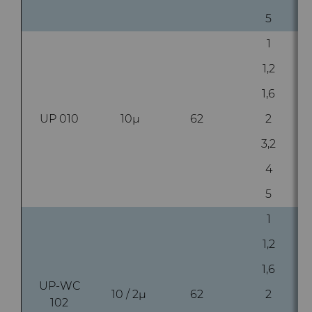
料
5
通用耐磨解决方案
1
Compax™ PCD拉丝模坯料
注塑模具
1,2
DuraNib™ 硬质合金模芯
1,6
医疗
UP 010
10µ
62
2
Versimax™
硬质合金采矿解决方案
3,2
6UDPlus钢帘线拉拔牌号
4
精密测量工具
5
1
1,2
1,6
UP-WC
10 / 2µ
62
2
102