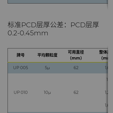
标准PCD层厚公差：PCD层厚
0.2-0.45mm
可用直径
整体厚
牌号
平均颗粒度
（mm）
（mm
UP 005
5µ
62
1,6
1
UP 010
10µ
62
1,2
1,6