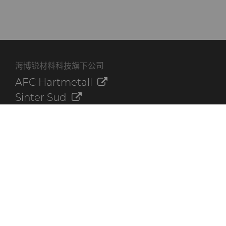
海博锐材料科技旗下公司
AFC Hartmetall
Sinter Sud
Aggressive Grinding Service, Inc.
Crafts Technology
Dura-Metal Products Corporation
GLE Precision
其他资源
联系我们
海博锐资料库