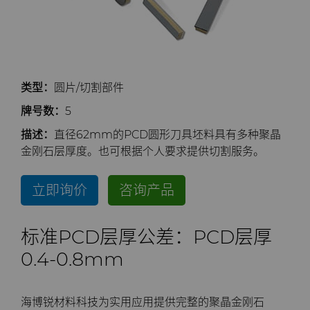
公司
硬质合金轧辊
电子
工程解决方案
资料库
合成金刚石颗粒
拉伸模具解决方案
高性能硬质合金棒料
联系我们
Custom Cutting Tools
能源与自然资源
服务车间
材料
关于我们
金刚石微粉
缩颈模具解决方案
专用硬质合金棒料
硬质合金辊环
类型：
圆片/切割部件
研磨膏和研磨液
环境与过程
硬质合金回收
PCD & PCBN牌号选型工具
联系我们
超优级金刚石微粉
Extrusion Tooling Solutions
通用硬质合金棒料
硬质合金轧辊
PCD & PCBN Tooling
职业机会
牌号数：
5
流体处理
食品与饮料
增材制造
证书和数据表
销售办事处
金刚石研磨膏
活动
描述：
直径62mm的PCD圆形刀具坯料具有多种聚晶
金刚石层厚度。也可根据个人要求提供切割服务。
成形模具
通用制造
材料分析实验室
安全数据表
研磨液和悬浮液
流体端部件
公司管理
立即询价
咨询产品
齿轮滚刀坯料
卫生
QEHS政策
Hyperion金刚石研磨液
食品加工零部件
成形模具坯料
新闻
标准PCD层厚公差：PCD层厚
刀片坯料
医疗
研发
喷涂与点胶零部件
粉末冶金压制模具
滚刀坯料
Supply Chain
0.4-0.8mm
Oil & Gas
碳化硅半导体
条款和条件
螺旋伞齿刀坯料
定制刀片坯料
可持续性
海博锐材料科技为实用应用提供完整的聚晶金刚石