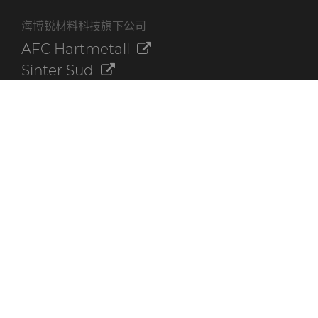
海博锐材料科技旗下公司
AFC Hartmetall
Sinter Sud
Aggressive Grinding Service, Inc.
Crafts Technology
Dura-Metal Products Corporation
GLE Precision
其他资源
联系我们
海博锐资料库
快速链接
创新