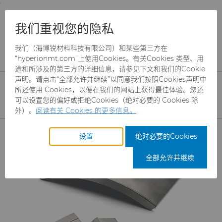
;
To main content
To menu
You are browsing the
United States
site. Products
产品
流体处理
食品加工零部件
我们重视您的隐私
and information are based on this region.
卧螺离心机零部件
我们（海博锐材料科技有限公司）和某些第三方在
Close
Change region
卧螺离心机零部件
“hyperionmt.com”上使用Cookies。有关Cookies 类型、用
途和所涉及的第三方的详细信息，请参见下文和我们的Cookie
声明。请点击“全部允许并继续”以同意我们按照Cookies声明中
所述使用 Cookies，以便在我们的网站上获得最佳体验。您还
可以设置您的偏好或拒绝Cookies（绝对必要的 Cookies 除
外）。
阅读有关 Cookies 的更多信息。
产品
设置
绝对必要的Cookies
行业
磨料
全部允许并继续
服务
制罐模具
航空航天
CBN颗粒
资源
硬质合金棒料
汽车
刀具制造商解决方案
CBN微粉
冲杯模具解决方案