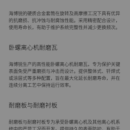
料
通用耐磨解决方案
海博锐的硬质合金套筒在旋转及高摩擦工况下具有优异
Compax™ PCD拉丝模坯料
的抗磨损、抗冲蚀与耐腐蚀性能。采用精密配合设计，
使用寿命长，有助于维护系统完整性并减少更换频次。
注塑模具
DuraNib™ 硬质合金模芯
医疗
卧螺离心机耐磨瓦
Versimax™
硬质合金采矿解决方案
海博锐生产的高性能卧螺离心机耐磨瓦，专为保护关键
6UDPlus钢帘线拉拔牌号
表面免受严重磨损与冲击而设计。提供整体式、钎焊式
精密测量工具
或涂层式等多种配置，旨在最大化延长耐磨寿命，并在
连续分离工艺中保持运行效率。
耐磨板与耐磨衬板
耐磨板与耐磨衬板专为承受卧螺离心机及其他离心机系
统中的严苛工况而开发。提供持久的表面防护，有助于