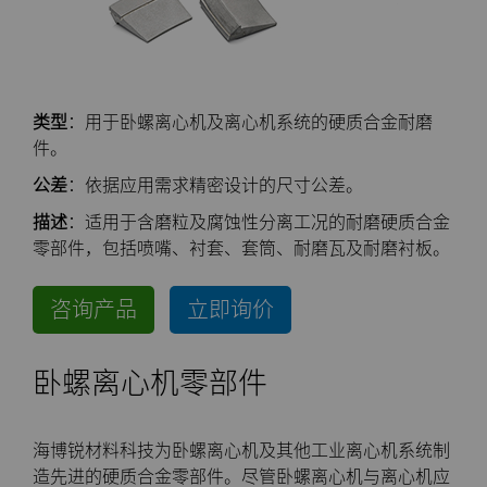
公司
硬质合金轧辊
电子
工程解决方案
资料库
合成金刚石颗粒
拉伸模具解决方案
高性能硬质合金棒料
联系我们
Custom Cutting Tools
能源与自然资源
服务车间
材料
关于我们
金刚石微粉
缩颈模具解决方案
专用硬质合金棒料
硬质合金辊环
类型
：用于卧螺离心机及离心机系统的硬质合金耐磨
研磨膏和研磨液
环境与过程
硬质合金回收
PCD & PCBN牌号选型工具
联系我们
超优级金刚石微粉
Extrusion Tooling Solutions
通用硬质合金棒料
硬质合金轧辊
PCD & PCBN Tooling
职业机会
件。
公差
：依据应用需求精密设计的尺寸公差。
流体处理
食品与饮料
增材制造
证书和数据表
销售办事处
金刚石研磨膏
活动
描述
：适用于含磨粒及腐蚀性分离工况的耐磨硬质合金
零部件，包括喷嘴、衬套、套筒、耐磨瓦及耐磨衬板。
成形模具
通用制造
材料分析实验室
安全数据表
研磨液和悬浮液
流体端部件
公司管理
咨询产品
立即询价
齿轮滚刀坯料
卫生
QEHS政策
Hyperion金刚石研磨液
食品加工零部件
成形模具坯料
新闻
卧螺离心机零部件
刀片坯料
医疗
研发
喷涂与点胶零部件
粉末冶金压制模具
滚刀坯料
Supply Chain
Oil & Gas
碳化硅半导体
条款和条件
螺旋伞齿刀坯料
定制刀片坯料
可持续性
海博锐材料科技为卧螺离心机及其他工业离心机系统制
造先进的硬质合金零部件。尽管卧螺离心机与离心机应