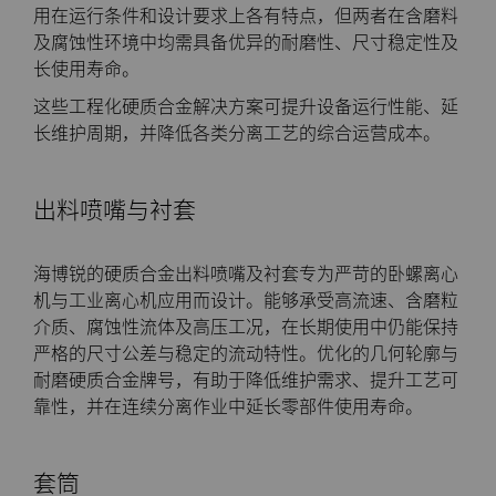
PCBN
炼钢
Skivit™强力刮齿刀坯料
Directional Drilling Tools
用在运行条件和设计要求上各有特点，但两者在含磨料
及腐蚀性环境中均需具备优异的耐磨性、尺寸稳定性及
PCD
工具制造
Well Completion & Fracking
BZN™ Compacts产品
长使用寿命。
这些工程化硬质合金解决方案可提升设备运行性能、延
RTP粉末
Flow Control Valve Trim
超厚BZN™
Compax™ PCD工具坯料
长维护周期，并降低各类分离工艺的综合运营成本。
旋转切刀
P系列PCD
非标牌号
出料喷嘴与衬套
锯片刀头和坯料
U系列PCD
标准牌号
卫生用品旋转切割解决方案
海博锐的硬质合金出料喷嘴及衬套专为严苛的卧螺离心
机与工业离心机应用而设计。能够承受高流速、含磨粒
耐磨件
旋转切刀拓展设计
金属切削锯片刀头
介质、腐蚀性流体及高压工况，在长期使用中仍能保持
严格的尺寸公差与稳定的流动特性。优化的几何轮廓与
拉丝模
旋转切刀服务与支持
硬质合金长条片坯料
冷成型模具
耐磨硬质合金牌号，有助于降低维护需求、提升工艺可
靠性，并在连续分离作业中延长零部件使用寿命。
电子封装连接工具
更多拉丝模坯料
套筒
发动机和变速箱
硬质合金模芯烧结坯料和精磨坯