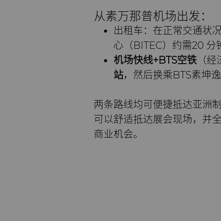
从素万那普机场出发：
出租车：在正常交通状
心（BITEC）约需20 分
机场快线
+BTS
空铁
（经
站
，然后换乘BTS素坤逸线（
两条路线均可便捷抵达亚洲制
可以舒适抵达展会现场，并
商业机会。