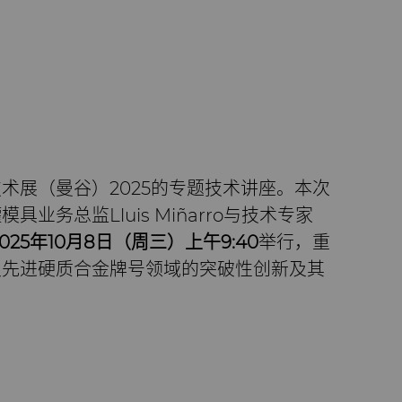
术展（曼谷）2025的专题技术讲座。本次
业务总监Lluis Miñarro与技术专家
025
年
10
月
8
日（周三）上午
9:40
举行，重
及先进硬质合金牌号领域的突破性创新及其