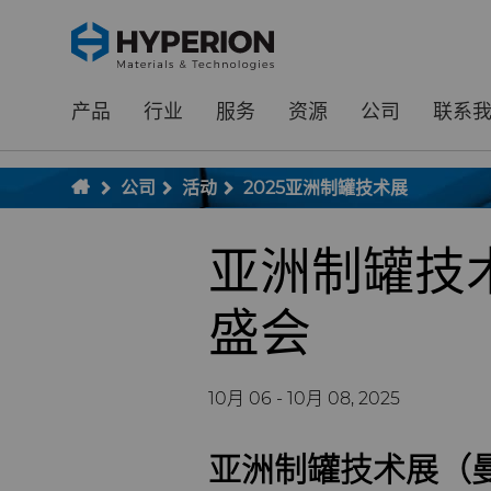
;
To main content
To menu
产品
行业
服务
资源
公司
联系
公司
活动
2025亚洲制罐技术展
亚洲制罐技
盛会
10月 06 - 10月 08, 2025
亚洲制罐技术展（曼谷）