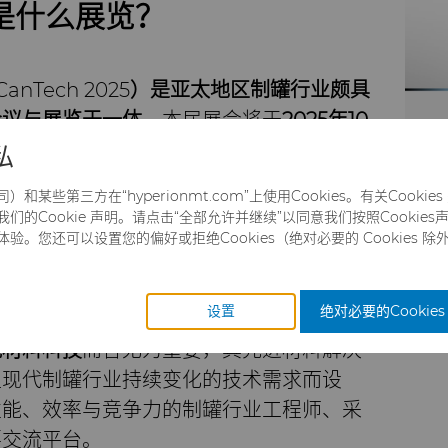
5）是什么展览？
 CanTech 2025
）
是亚太地区制罐行业颇具
会议与展览于一体。
本届展会将于
2025年10
，届时将汇聚全球制罐商、灌装企业及供应
私
术、材料与生产解决方案的最新突破。
某些第三方在“hyperionmt.com”上使用Cookies。有关Cooki
际贸易展览中心（
BITEC
）
举办，为金属包
的Cookie 声明。请点击“全部允许并继续”以同意我们按照Cookies声明
。您还可以设置您的偏好或拒绝Cookies（绝对必要的 Cookies 除
的交流平台，促进产业链深度联结、技术洞
展会通过专题演讲、产品展示及行业社交活
新的社交机会。
设置
绝对必要的Cookies
锐材料科技
而言尤为重要，其先进材料解决
足现代制罐行业持续变化的技术需求而设
性能、效率与竞争力的制罐行业工程师、采
要交流平台。