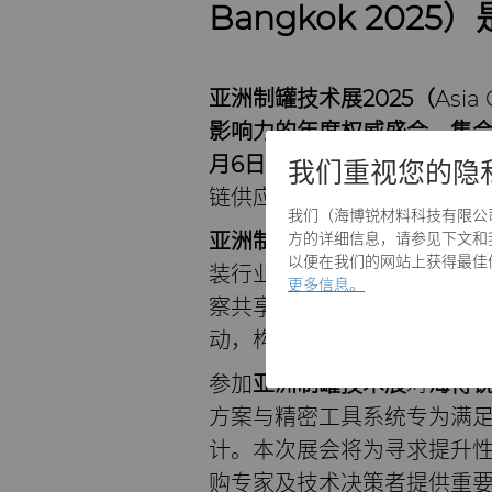
Bangkok 202
亚洲制罐技术展
2025
（
Asia
影响力的年度权威盛会，集
月6日至8日
在
泰国曼谷
举行
我们重视您的隐
链供应商，共同探讨制罐技
我们（海博锐材料科技有限公司）和
亚洲制罐技术展
将在
曼谷国
方的详细信息，请参见下文和我们
以便在我们的网站上获得最佳体验
装行业专业人士提供全方位
更多信息。
察共享与新兴趋势的发掘。
动，构建促进技术合作与创
参加
亚洲制罐技术展
对
海博
方案与精密工具系统专为满
计。本次展会将为寻求提升
购专家及技术决策者提供重