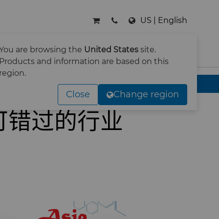
US | English
You are browsing the
United States
site.
搜索
Products and information are based on this
region.
Close
Change region
可错过的行业