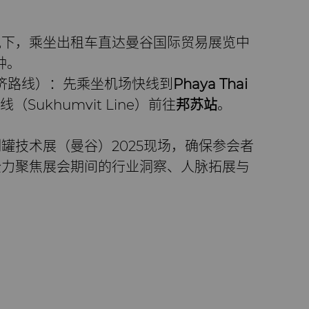
况下，乘坐出租车直达曼谷国际贸易展览中
钟。
济路线）：先乘坐机场快线到
Phaya Thai
Sukhumvit Line）前往
邦苏站
。
罐技术展（曼谷）2025现场，确保参会者
全力聚焦展会期间的行业洞察、人脉拓展与