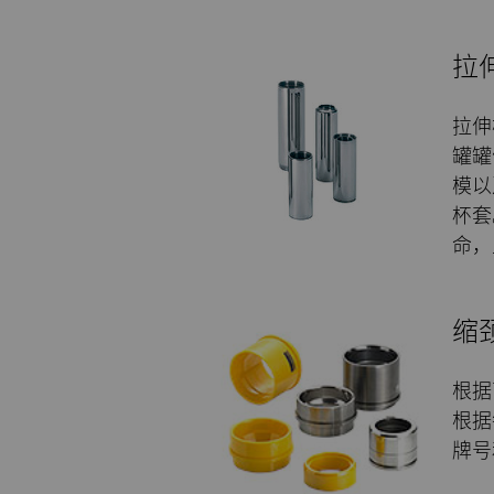
拉
拉伸
罐罐
模以
杯套
命，
缩
根据
根据
牌号