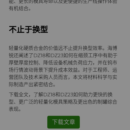
能、更长的模具寿命以及更便捷的生产线操作体验
料
有机结合。
通用耐磨解决方案
Compax™ PCD拉丝模坯料
不止于换型
注塑模具
DuraNib™ 硬质合金模芯
医疗
轻量化硬质合金的价值远不止提升换型效率。海博
Versimax™
锐还阐述了DZ18和DZ23如何在缩颈工序中有助于
硬质合金采矿解决方案
厚壁厚度控制、降低设备机械负荷应力，并在钨市
6UDPlus钢帘线拉拔牌号
场行情波动背景下提升成本效益。对于工程师、运
精密测量工具
营团队及技术采购人员而言，本文将材料科学与实
际制造产出紧密结合。
下载全文，了解DZ18和DZ23如何助力更快的换
型、更广泛的轻量化模具策略及更出色的制罐综合
表现。
下载文章