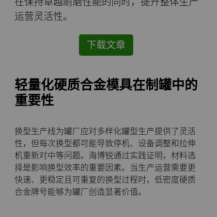
在保持卓越耐磨性能的同时，提升整体生产
公司
硬质合金轧辊
电子
工程解决方案
资料库
合成金刚石颗粒
拉伸模具解决方案
高性能硬质合金棒料
运营灵活性。
联系我们
Custom Cutting Tools
能源与自然资源
服务车间
材料
关于我们
金刚石微粉
缩颈模具解决方案
专用硬质合金棒料
硬质合金辊环
下载文章
研磨膏和研磨液
环境与过程
硬质合金回收
PCD & PCBN牌号选型工具
联系我们
超优级金刚石微粉
Extrusion Tooling Solutions
通用硬质合金棒料
硬质合金轧辊
PCD & PCBN Tooling
职业机会
轻量化硬质合金模具在制罐中的
流体处理
食品与饮料
增材制造
证书和数据表
销售办事处
金刚石研磨膏
活动
重要性
成形模具
通用制造
材料分析实验室
安全数据表
研磨液和悬浮液
流体端部件
公司管理
换型生产线为罐厂应对多样化罐型生产提供了灵活
齿轮滚刀坯料
卫生
QEHS政策
Hyperion金刚石研磨液
食品加工零部件
成形模具坯料
新闻
性，但每次换型都可能导致停机、设备调整和拉伸
机重新对中等问题。海博锐通过实践证明，材料选
择是影响换型效率的重要因素。当生产运营需要更
刀片坯料
医疗
研发
喷涂与点胶零部件
粉末冶金压制模具
滚刀坯料
Supply Chain
快速、更稳定且可重复的换型过程时，低密度硬质
合金牌号能够为罐厂创造显著价值。
Oil & Gas
碳化硅半导体
条款和条件
螺旋伞齿刀坯料
定制刀片坯料
可持续性