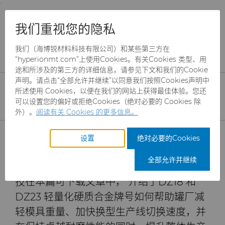
;
To main content
To menu
You are browsing the
United States
site. Products
产品
制罐模具
技术资料
我们重视您的隐私
and information are based on this region.
DZ18与DZ23：加速拉伸机换型，提升制罐生产灵活性
我们（海博锐材料科技有限公司）和某些第三方在
Close
Change region
“hyperionmt.com”上使用Cookies。有关Cookies 类型、用
DZ18与DZ23：加速拉伸机
途和所涉及的第三方的详细信息，请参见下文和我们的Cookie
换型，提升制罐生产灵活性
声明。请点击“全部允许并继续”以同意我们按照Cookies声明中
所述使用 Cookies，以便在我们的网站上获得最佳体验。您还
可以设置您的偏好或拒绝Cookies（绝对必要的 Cookies 除
外）。
阅读有关 Cookies 的更多信息。
随着制罐行业不断推出更多罐型规格，并对
产品
共线生产需求日益增长，轻量化硬质合金模
设置
绝对必要的Cookies
具正成为提升换型效率、保障产能表现和维
行业
磨料
全部允许并继续
持生产线稳定性的关键因素。海博锐材料科
技在本篇可下载文章中， 介绍了DZ18 和
服务
制罐模具
航空航天
CBN颗粒
DZ23 轻量化硬质合金牌号如何帮助罐厂减
资源
硬质合金棒料
汽车
刀具制造商解决方案
CBN微粉
冲杯模具解决方案
轻模具重量、加快换型生产线切换速度，并