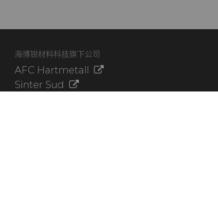
海博锐材料科技旗下公司
AFC Hartmetall
Sinter Sud
Aggressive Grinding Service, Inc.
Crafts Technology
Dura-Metal Products Corporation
GLE Precision
其他资源
联系我们
海博锐资料库