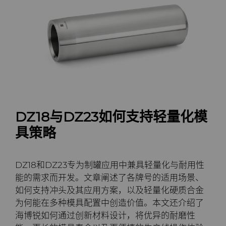
PCBN
炼钢
Skivit™强力刮齿刀坯料
Directional Drilling Tools
PCD
工具制造
Well Completion & Fracking
BZN™ Compacts产品
RTP粉末
Flow Control Valve Trim
超厚BZN™
Compax™ PCD工具坯料
旋转切刀
P系列PCD
非标牌号
锯片刀头和坯料
U系列PCD
标准牌号
卫生用品旋转切割解决方案
DZ18与DZ23如何支持轻量化模
具策略
耐磨件
旋转切刀拓展设计
金属切削锯片刀头
DZ18和DZ23专为制罐应用中兼具轻量化与耐用性
拉丝模
旋转切刀服务与支持
硬质合金长条片坯料
冷成型模具
能的需求而开发。文章阐述了各牌号的适用场景、
如何支持冲头及其应用方案，以及轻量化硬质合金
电子封装连接工具
更多拉丝模坯料
为何能在多种模具配置中创造价值。本文还介绍了
海博锐如何通过创新材料设计，将优异的耐磨性
发动机和变速箱
硬质合金模芯烧结坯料和精磨坯