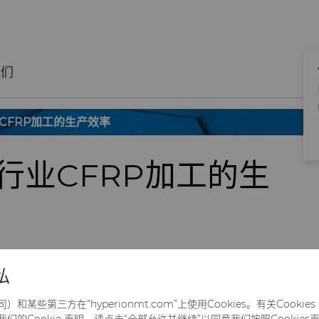
我们
CFRP加工的生产效率
行业CFRP加工的生
材料，因其强度重量比高而广泛应用于航空航天
私
设计灵活和提高燃油效率等一系列优点。这些优
某些第三方在“hyperionmt.com”上使用Cookies。有关Cooki
极高的航空航天业极具吸引力的材料。
的Cookie 声明。请点击“全部允许并继续”以同意我们按照Cookies声明