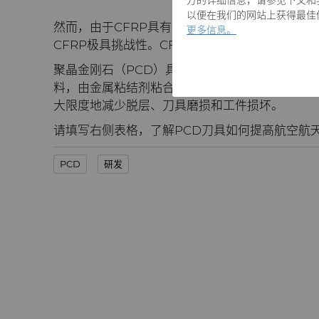
以便在我们的网站上获得最佳体验
然而，由于CFRP具有各向异性、磨蚀性和异质性
更多信息。
CFRP极具挑战性。CFRP零件的脱层会导致零
聚晶金刚石（PCD）具有优异的硬度和耐磨性，是加
料，由金属粘结剂粘合在一起的金刚石颗粒组成
大限度地减少脱层、刀具磨损和工件损坏。
请填写右侧表格，了解PCD刀具如何提高航空航天
PCD
研发