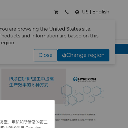
US | English
You are browsing the
United States
site.
搜索
Products and information are based on this
region.
Close
Change region
es 类型、用途和所涉及的第三
中所述使用 Cookies，