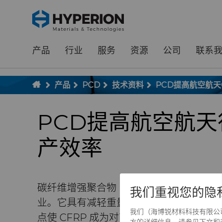
;
To main content
To menu
产品
行业
服务
资源
公司
联系
产品
PCD
技术资料
PCD提高航空航天
PCD提高航空航天
产效率
碳纤维增强聚合物（CFRP）是一种复合
我们重视您的隐
业。它具有减轻重量、耐腐蚀、抗疲劳、
我们（海博锐材料科技有限公司）和
点使 CFRP 成为对高性能和高效率要求
方的详细信息，请参见下文和我们