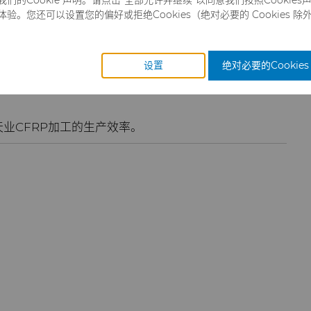
。您还可以设置您的偏好或拒绝Cookies（绝对必要的 Cookies 除
，容易产生CFRP脱层并导致零件失效，因此加工
件失效和降低结构完整性。
设置
绝对必要的Cookies
工 CFRP 的理想材料。PCD是一种合成金刚石材
，具有高导热性，有助于散去加工过程中产生的热量，最
业CFRP加工的生产效率。