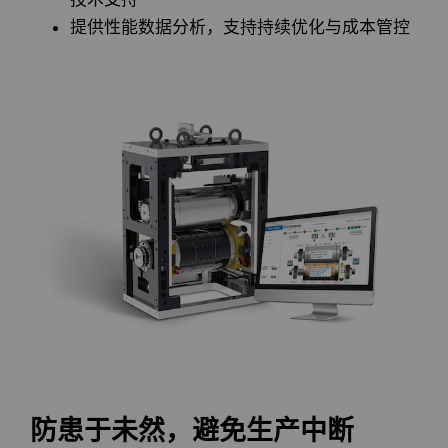
料
提供性能数据分析，支持持续优化与成本管控
通用耐磨解决方案
Compax™ PCD拉丝模坯料
注塑模具
DuraNib™ 硬质合金模芯
医疗
Versimax™
硬质合金采矿解决方案
6UDPlus钢帘线拉拔牌号
精密测量工具
防患于未然，避免生产中断