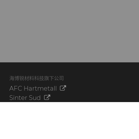
海博锐材料科技旗下公司
AFC Hartmetall
Sinter Sud
Aggressive Grinding Service, Inc.
Crafts Technology
Dura-Metal Products Corporation
GLE Precision