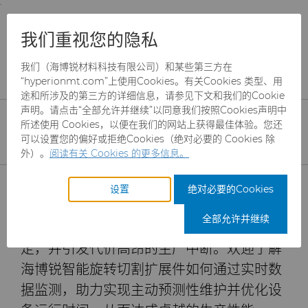
;
To main content
To menu
You are browsing the
United States
site. Products
产品
旋转切刀
技术资料
我们重视您的隐私
and information are based on this region.
采用智能旋转切割解决方案，消除生产线低效环节
我们（海博锐材料科技有限公司）和某些第三方在
Close
Change region
“hyperionmt.com”上使用Cookies。有关Cookies 类型、用
采用智能旋转切割解决方
途和所涉及的第三方的详细信息，请参见下文和我们的Cookie
案，消除生产线低效环节
声明。请点击“全部允许并继续”以同意我们按照Cookies声明中
所述使用 Cookies，以便在我们的网站上获得最佳体验。您还
可以设置您的偏好或拒绝Cookies（绝对必要的 Cookies 除
外）。
阅读有关 Cookies 的更多信息。
非计划停机及刀具相关故障会严重干扰生产
产品
目标的实现。随着加工生产线速度的提升和
设置
绝对必要的Cookies
先进材料的应用，传统旋转切割系统已难以
行业
磨料
全部允许并继续
胜任，导致刀具过早磨损、产品质量不稳
定，并引发代价高昂的生产中断。欢迎了解
服务
制罐模具
航空航天
CBN颗粒
海博锐智能旋转切割扩展件如何通过实时数
资源
硬质合金棒料
汽车
刀具制造商解决方案
CBN微粉
冲杯模具解决方案
据监测，助力实现主动预测性维护并优化设