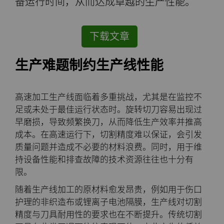
备运行时间，从而达成卓越的生产性能。
公司
硬质合金轧辊
电子
工程解决方案
资料库
合成金刚石颗粒
拉伸模具解决方案
高性能硬质合金棒料
下载文章
联系我们
Custom Cutting Tools
能源与自然资源
服务车间
材料
关于我们
金刚石微粉
缩颈模具解决方案
专用硬质合金棒料
硬质合金辊环
生产难题制约生产线性能
研磨膏和研磨液
环境与过程
硬质合金回收
PCD & PCBN牌号选型工具
联系我们
超优级金刚石微粉
Extrusion Tooling Solutions
通用硬质合金棒料
硬质合金轧辊
PCD & PCBN Tooling
职业机会
流体处理
食品与饮料
增材制造
证书和数据表
销售办事处
金刚石研磨膏
活动
高速加工生产线面临着多重挑战，尤其是在监控不
足或未处于最佳运行状态时。旋转切刀容易出现过
成形模具
通用制造
材料分析实验室
安全数据表
研磨液和悬浮液
流体端部件
公司管理
早磨损，导致频繁换刀，从而降低生产效率并推高
成本。在高速运行下，切割精度难以保证，会引发
齿轮滚刀坯料
卫生
QEHS政策
Hyperion金刚石研磨液
食品加工零部件
成形模具坯料
质量问题并造成不必要的材料浪费。同时，用于维
新闻
持设备性能和排查故障的技术资源往往也十分有
限。
刀片坯料
医疗
研发
喷涂与点胶零部件
粉末冶金压制模具
滚刀坯料
Supply Chain
随着生产线加工的原材料愈发昂贵，例如用于伤口
Oil & Gas
碳化硅半导体
条款和条件
螺旋伞齿刀坯料
定制刀片坯料
可持续性
护理的非织造布或锂离子电池隔膜，生产线对切割
精度与刀具耐用性的要求也在不断提升。传统切割