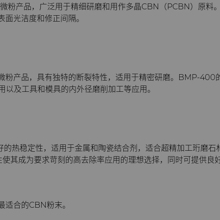
BN微粉产品，广泛用于精细研磨和用作多晶CBN（PCBN）原
表面光洁度和修正间隔。
BN微粉产品，具有独特的断裂特性，适用于精密研磨。BMP-4
珩磨应用以及工具和模具的内外径磨削加工等应用。
良好的热稳定性，适用于金属和陶瓷结合剂，适合超精加工珩磨石材
使其成为要求苛刻的高去除率应用的理想选择，同时可提供良好的表面
最适合的CBN粉末。