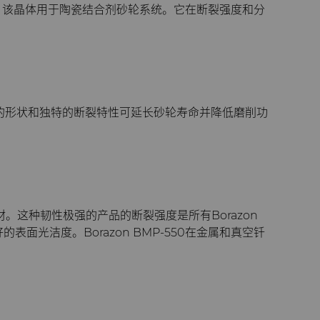
料。该晶体用于陶瓷结合剂砂轮系统。它在断裂强度和分
00的形状和独特的断裂特性可延长砂轮寿命并降低磨削功
。这种韧性极强的产品的断裂强度是所有Borazon
光洁度。Borazon BMP-550在金属和真空钎