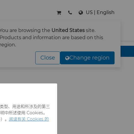
US | English
You are browsing the
United States
site.
搜索
Products and information are based on this
region.
Close
Change region
es 类型、用途和所涉及的第三
中所述使用 Cookies，
外）。
阅读有关 Cookies 的