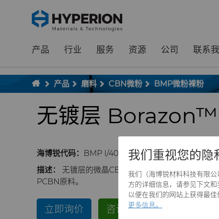
;
To main content
To menu
产品
行业
服务
资源
公司
联系
产品
磨料
CBN微粉
BMP微粉裸粉
无镀层 Borazon
我们重视您的隐
海博锐代码：
BMP I/400/500
描述：
无镀层的微晶CBN
粉末广泛用于精细研磨和
我们（海博锐材料科技有限公司）和
PCBN原料。
方的详细信息，请参见下文和我们
以便在我们的网站上获得最佳体验
更多信息。
立即询价
咨询产品