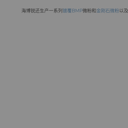
海博锐还生产一系列
镀覆BMP
微粉和
金刚石微粉
以