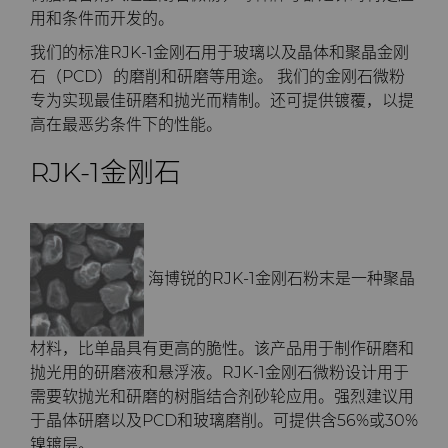
PCBN
炼钢
Skivit™强力刮齿刀坯料
Directional Drilling Tools
用和条件而开发的。
我们的标准RJK-1金刚石用于玻璃以及晶体和聚晶金刚
PCD
工具制造
Well Completion & Fracking
BZN™ Compacts产品
石（PCD）的磨削和研磨等用途。 我们的金刚石微粉
专为实现最佳研磨和抛光而精制。还可提供镀覆，以提
RTP粉末
Flow Control Valve Trim
超厚BZN™
Compax™ PCD工具坯料
高在最恶劣条件下的性能。
RJK-1金刚石
旋转切刀
P系列PCD
非标牌号
锯片刀头和坯料
U系列PCD
标准牌号
卫生用品旋转切割解决方案
耐磨件
旋转切刀拓展设计
金属切削锯片刀头
海博锐的RJK-1金刚石粉末是一种聚晶
拉丝模
旋转切刀服务与支持
硬质合金长条片坯料
冷成型模具
材料，比单晶具有更高的脆性。该产品用于制作研磨和
抛光用的研磨液和悬浮液。RJK-1金刚石微粉设计用于
电子封装连接工具
更多拉丝模坯料
需要软抛光和研磨的树脂结合剂砂轮应用。强烈建议用
于晶体研磨以及PCD和玻璃磨削。可提供含56%或30%
发动机和变速箱
硬质合金模芯烧结坯料和精磨坯
镍镀层。