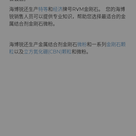
料
海博锐还生产
特等
和
经济
牌号RVM金刚石。 您的海博
通用耐磨解决方案
锐销售人员可以提供专业知识，帮助您选择最适合的金
Compax™ PCD拉丝模坯料
属结合剂金刚石微粉。
注塑模具
DuraNib™ 硬质合金模芯
海博锐还生产金属结合剂金刚石
微粉
和一系列
金刚石颗
医疗
粒
以及
立方氮化硼(CBN)颗粒
和微粉。
Versimax™
硬质合金采矿解决方案
6UDPlus钢帘线拉拔牌号
精密测量工具