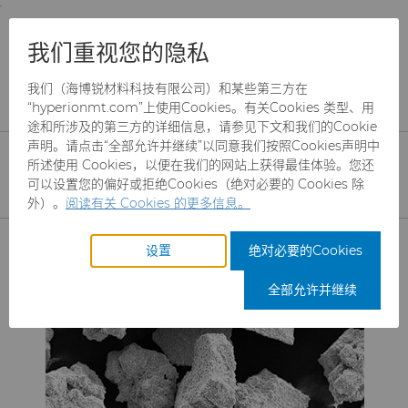
;
To main content
To menu
You are browsing the
United States
site. Products
产品
磨料
金刚石微粉
我们重视您的隐私
and information are based on this region.
树脂结合剂微粉标准牌号
我们（海博锐材料科技有限公司）和某些第三方在
Close
Change region
树脂结合剂 标准牌号金刚
“hyperionmt.com”上使用Cookies。有关Cookies 类型、用
途和所涉及的第三方的详细信息，请参见下文和我们的Cookie
石微粉
声明。请点击“全部允许并继续”以同意我们按照Cookies声明中
所述使用 Cookies，以便在我们的网站上获得最佳体验。您还
可以设置您的偏好或拒绝Cookies（绝对必要的 Cookies 除
外）。
阅读有关 Cookies 的更多信息。
产品
设置
绝对必要的Cookies
行业
磨料
全部允许并继续
服务
制罐模具
航空航天
CBN颗粒
资源
硬质合金棒料
汽车
刀具制造商解决方案
CBN微粉
冲杯模具解决方案