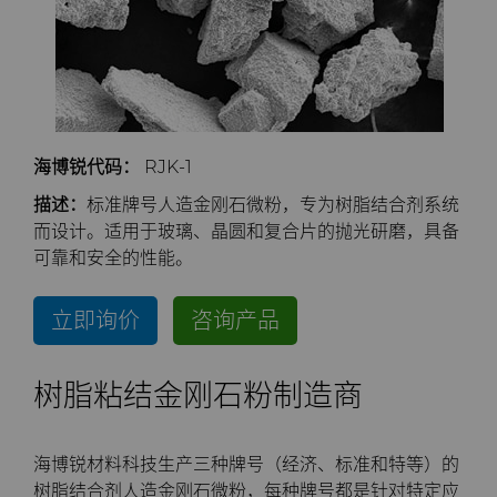
公司
硬质合金轧辊
电子
工程解决方案
资料库
合成金刚石颗粒
拉伸模具解决方案
高性能硬质合金棒料
联系我们
Custom Cutting Tools
能源与自然资源
服务车间
材料
关于我们
金刚石微粉
缩颈模具解决方案
专用硬质合金棒料
硬质合金辊环
研磨膏和研磨液
环境与过程
硬质合金回收
PCD & PCBN牌号选型工具
联系我们
超优级金刚石微粉
Extrusion Tooling Solutions
通用硬质合金棒料
硬质合金轧辊
PCD & PCBN Tooling
职业机会
海博锐代码：
RJK-1
描述：
标准牌号人造金刚石微粉，专为树脂结合剂系统
流体处理
食品与饮料
增材制造
证书和数据表
销售办事处
金刚石研磨膏
活动
而设计。适用于
玻璃、晶圆和复合片的抛光研磨，具备
可靠和安全的性能。
成形模具
通用制造
材料分析实验室
安全数据表
研磨液和悬浮液
流体端部件
公司管理
立即询价
咨询产品
齿轮滚刀坯料
卫生
QEHS政策
Hyperion金刚石研磨液
食品加工零部件
成形模具坯料
新闻
刀片坯料
医疗
研发
喷涂与点胶零部件
粉末冶金压制模具
滚刀坯料
Supply Chain
树脂粘结金刚石粉制造商
Oil & Gas
碳化硅半导体
条款和条件
螺旋伞齿刀坯料
定制刀片坯料
可持续性
海博锐材料科技生产三种牌号（经济、标准和特等）的
树脂结合剂人造金刚石微粉，每种牌号都是针对特定应