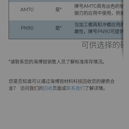
牌号AM70具有出色的韧
AM70
是*
崩刃的应用中使用，例如
当加工模具和冲模应用的淬
PN90
是*
磨性，牌号PN90可提供
可供选择的硬
*请联系您的海博锐销售人员了解标准库存情况。
您是否知道可以通过海博锐材料科技回收您的硬质合
金？ 访问我们的
回收
页面或
联系我们
了解详情。