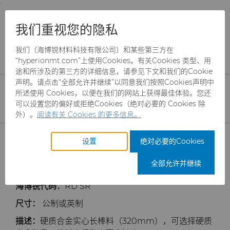
;
To main content
To menu
You are browsing the
United States
site. Products
产品
硬质合金棒料
专用硬质合金棒料
我们重视您的隐私
and information are based on this region.
实心棒料
我们（海博锐材料科技有限公司）和某些第三方在
Close
Change region
硬质合金实心 棒料
“hyperionmt.com”上使用Cookies。有关Cookies 类型、用
途和所涉及的第三方的详细信息，请参见下文和我们的Cookie
声明。请点击“全部允许并继续”以同意我们按照Cookies声明中
所述使用 Cookies，以便在我们的网站上获得最佳体验。您还
可以设置您的偏好或拒绝Cookies（绝对必要的 Cookies 除
外）。
阅读有关 Cookies 的更多信息。
产品
设置
绝对必要的Cookies
行业
磨料
全部允许并继续
海博锐代码：
服务
制罐模具
航空航天
CBN颗粒
RD SR
尺寸：
公制或英制
资源
硬质合金棒料
汽车
刀具制造商解决方案
CBN微粉
冲杯模具解决方案
描述：
硬质合金实心长棒料（320mm），可选择硬质