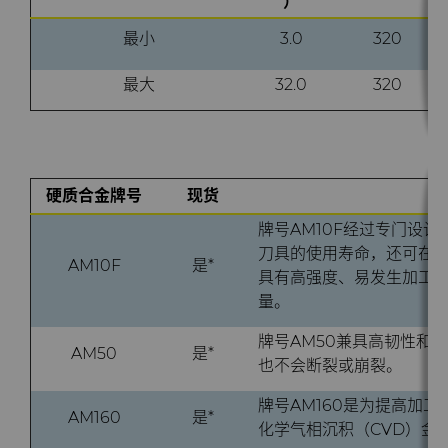
）
料
最小
3.0
320
通用耐磨解决方案
Compax™ PCD拉丝模坯料
最大
32.0
320
注塑模具
DuraNib™ 硬质合金模芯
医疗
Versimax™
硬质合金牌号
现货
硬质合金采矿解决方案
牌号AM10F经过专门设
6UDPlus钢帘线拉拔牌号
刀具的使用寿命，还可在加
精密测量工具
AM10F
是*
具有高强度、易发生加工
量。
牌号AM50兼具高韧性和
AM50
是*
也不会断裂或崩裂。
牌号AM160是为提高加
AM160
是*
化学气相沉积（CVD）金