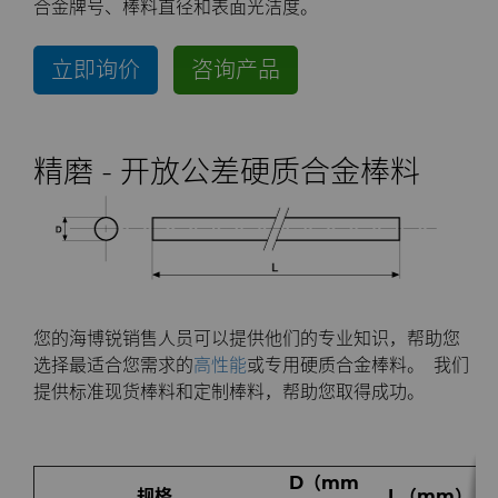
合金牌号、棒料直径和表面光洁度。
公司
硬质合金轧辊
电子
工程解决方案
资料库
合成金刚石颗粒
拉伸模具解决方案
高性能硬质合金棒料
立即询价
咨询产品
联系我们
Custom Cutting Tools
能源与自然资源
服务车间
材料
关于我们
金刚石微粉
缩颈模具解决方案
专用硬质合金棒料
硬质合金辊环
研磨膏和研磨液
环境与过程
硬质合金回收
PCD & PCBN牌号选型工具
联系我们
超优级金刚石微粉
Extrusion Tooling Solutions
通用硬质合金棒料
硬质合金轧辊
PCD & PCBN Tooling
职业机会
精磨 - 开放公差硬质合金棒料
流体处理
食品与饮料
增材制造
证书和数据表
销售办事处
金刚石研磨膏
活动
成形模具
通用制造
材料分析实验室
安全数据表
研磨液和悬浮液
流体端部件
公司管理
齿轮滚刀坯料
卫生
QEHS政策
Hyperion金刚石研磨液
食品加工零部件
成形模具坯料
新闻
您的海博锐销售人员可以提供他们的专业知识，帮助您
选择最适合您需求的
高性能
或专用硬质合金棒料。 我们
刀片坯料
医疗
研发
喷涂与点胶零部件
粉末冶金压制模具
滚刀坯料
Supply Chain
提供标准现货棒料和定制棒料，帮助您取得成功。
Oil & Gas
碳化硅半导体
条款和条件
螺旋伞齿刀坯料
定制刀片坯料
可持续性
D（mm
规格
L（mm）