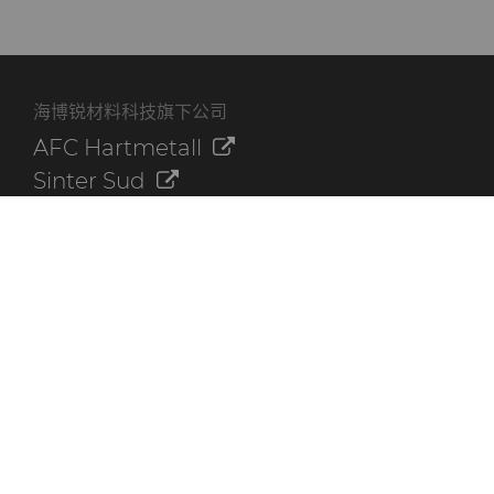
海博锐材料科技旗下公司
AFC Hartmetall
Sinter Sud
Aggressive Grinding Service, Inc.
Crafts Technology
Dura-Metal Products Corporation
GLE Precision
其他资源
联系我们
海博锐资料库