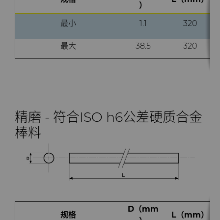
PCBN
炼钢
Skivit™强力刮齿刀坯料
Directional Drilling Tools
）
最小
1.1
320
PCD
工具制造
Well Completion & Fracking
BZN™ Compacts产品
最大
38.5
320
RTP粉末
Flow Control Valve Trim
超厚BZN™
Compax™ PCD工具坯料
旋转切刀
P系列PCD
非标牌号
锯片刀头和坯料
U系列PCD
标准牌号
卫生用品旋转切割解决方案
精磨 - 符合ISO h6公差硬质合金
棒料
耐磨件
旋转切刀拓展设计
金属切削锯片刀头
拉丝模
旋转切刀服务与支持
硬质合金长条片坯料
冷成型模具
电子封装连接工具
更多拉丝模坯料
D（mm
规格
L（mm）
发动机和变速箱
硬质合金模芯烧结坯料和精磨坯