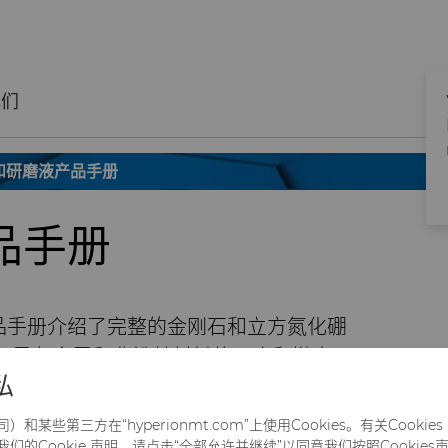
我们
和研磨液产品手册
品手册
品手册介绍了完整的金刚石和立方氮化硼
于黑色金属和非铁基材料的研磨和抛光。
私
载文章
某些第三方在“hyperionmt.com”上使用Cookies。有关Cooki
的Cookie 声明。请点击“全部允许并继续”以同意我们按照Cookies声明