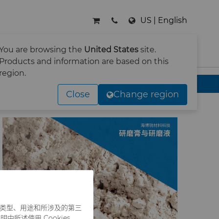
US | English
You are browsing the
United States
site.
搜索
Products and information are based on this
region.
Close
Change region
es 类型、用途和所涉及的第三
中所述使用 Cookies，