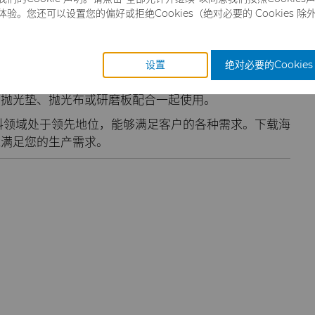
。您还可以设置您的偏好或拒绝Cookies（绝对必要的 Cookies 除
球客户提供金刚石和立方氮化硼（CBN）研磨液和研
动器、线模、石材和建筑、电子和陶瓷应用提供一致且高
设置
绝对必要的Cookies
合，可提供独特的解决方案，为各种应用提供最佳性能。
与抛光垫、抛光布或研磨板配合一起使用。
料领域处于领先地位，能够满足客户的各种需求。下载海
能满足您的生产需求。