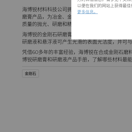
以便在我们的网站上获得最佳体验
海博锐材料科技公司拥有全系列产品组合，可为全
更多信息。
磨膏产品，为冶金、金属制品、半导体、硬盘驱
质量的抛光、研磨和精加工。
海博锐的金刚石研磨膏与水溶性和油溶性载体混
研磨液和悬浮液可产生光滑的表面光洁度，并可
凭借60多年的丰富经验，海博锐在合成金刚石磨
博锐研磨膏和研磨液产品手册，了解哪些材料最
金刚石