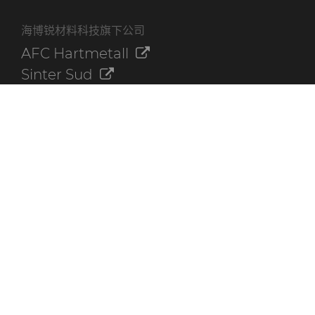
海博锐材料科技旗下公司
AFC Hartmetall
Sinter Sud
Aggressive Grinding Service, Inc.
Crafts Technology
Dura-Metal Products Corporation
GLE Precision
其他资源
联系我们
海博锐资料库
快速链接