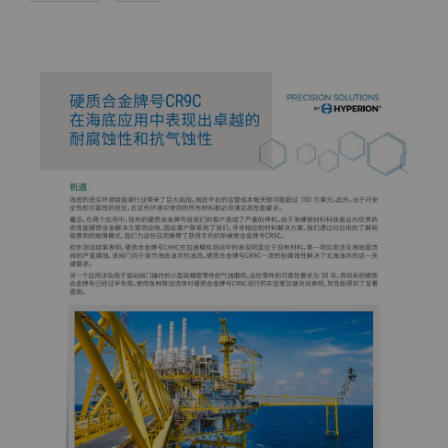
PCBN
炼钢
Skivit™强力刮齿刀坯料
Directional Drilling Tools
PCD
工具制造
Well Completion & Fracking
BZN™ Compacts产品
RTP粉末
Flow Control Valve Trim
超厚BZN™
Compax™ PCD工具坯料
旋转切刀
P系列PCD
非标牌号
锯片刀头和坯料
U系列PCD
标准牌号
卫生用品旋转切割解决方案
耐磨件
旋转切刀拓展设计
金属切削锯片刀头
拉丝模
旋转切刀服务与支持
硬质合金长条片坯料
冷成型模具
电子封装连接工具
更多拉丝模坯料
发动机和变速箱
硬质合金模芯烧结坯料和精磨坯