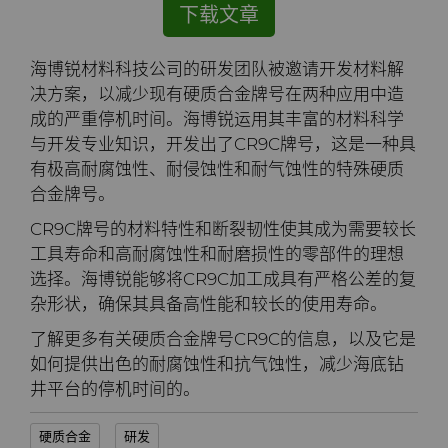
下载文章
公司
硬质合金轧辊
电子
工程解决方案
资料库
合成金刚石颗粒
拉伸模具解决方案
高性能硬质合金棒料
海博锐材料科技公司的研发团队被邀请开发材料解
联系我们
Custom Cutting Tools
能源与自然资源
服务车间
材料
关于我们
金刚石微粉
缩颈模具解决方案
专用硬质合金棒料
硬质合金辊环
决方案，以减少现有硬质合金牌号在两种应用中造
成的严重停机时间。海博锐运用其丰富的材料科学
研磨膏和研磨液
环境与过程
硬质合金回收
PCD & PCBN牌号选型工具
联系我们
超优级金刚石微粉
Extrusion Tooling Solutions
通用硬质合金棒料
硬质合金轧辊
PCD & PCBN Tooling
职业机会
与开发专业知识，开发出了CR9C牌号，这是一种具
有极高耐腐蚀性、耐侵蚀性和耐气蚀性的特殊硬质
流体处理
食品与饮料
增材制造
证书和数据表
销售办事处
金刚石研磨膏
活动
合金牌号。
CR9C牌号的材料特性和断裂韧性使其成为需要较长
成形模具
通用制造
材料分析实验室
安全数据表
研磨液和悬浮液
流体端部件
公司管理
工具寿命和高耐腐蚀性和耐磨损性的零部件的理想
选择。海博锐能够将CR9C加工成具有严格公差的复
齿轮滚刀坯料
卫生
QEHS政策
Hyperion金刚石研磨液
食品加工零部件
成形模具坯料
新闻
杂形状，确保其具备高性能和较长的使用寿命。
了解更多有关硬质合金牌号CR9C的信息，以及它是
刀片坯料
医疗
研发
喷涂与点胶零部件
粉末冶金压制模具
滚刀坯料
Supply Chain
如何提供出色的耐腐蚀性和抗气蚀性，减少海底钻
井平台的停机时间的。
Oil & Gas
碳化硅半导体
条款和条件
螺旋伞齿刀坯料
定制刀片坯料
可持续性
硬质合金
研发