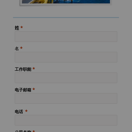
料
通用耐磨解决方案
Compax™ PCD拉丝模坯料
姓
注塑模具
DuraNib™ 硬质合金模芯
医疗
名
Versimax™
硬质合金采矿解决方案
6UDPlus钢帘线拉拔牌号
工作职能
精密测量工具
电子邮箱
电话