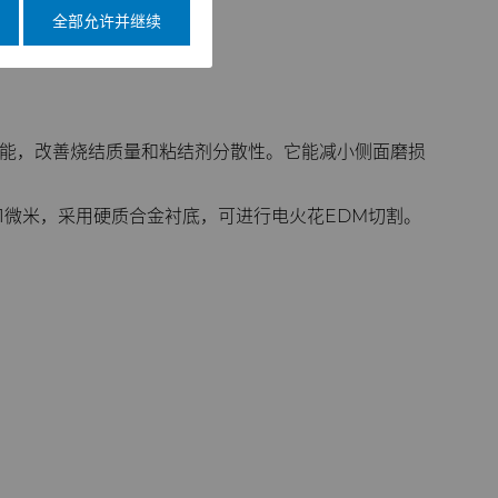
全部允许并继续
加工性能，改善烧结质量和粘结剂分散性。它能减小侧面磨损
为1微米，采用硬质合金衬底，可进行电火花EDM切割。