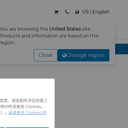
US | English
You are browsing the
United States
site.
搜索
Products and information are based on this
region.
Close
Change region
es 类型、用途和所涉及的第三
中所述使用 Cookies，
外）。
阅读有关 Cookies 的