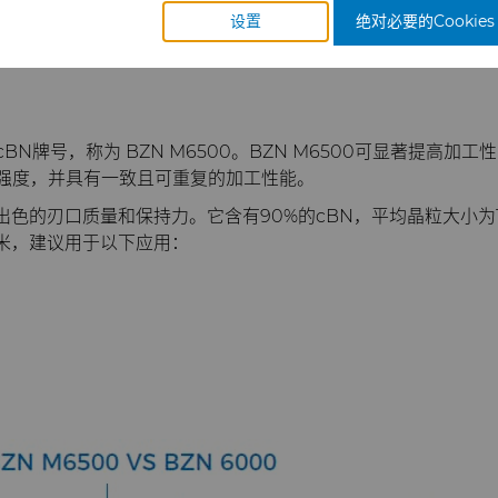
设置
绝对必要的Cookies
N牌号，称为 BZN M6500。BZN M6500可显著提高
强度，并具有一致且可重复的加工性能。
得出色的刃口质量和保持力。它含有90%的cBN，平均晶粒大小
毫米，建议用于以下应用：