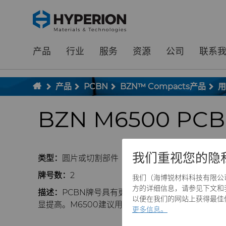
;
To main content
To menu
产品
行业
服务
资源
公司
联系
产品
PCBN
BZN™ Compacts产品
用
BZN M6500 PC
我们重视您的隐
类型：
圆片或切割部件
牌号数：
2
我们（海博锐材料科技有限公司）和
方的详细信息，请参见下文和我们
描述：
PCBN牌号具有更细的晶粒尺寸和更高的cB
以便在我们的网站上获得最佳体验
显提高。M6500建议用于加工阀座、传动部件和等速
更多信息。