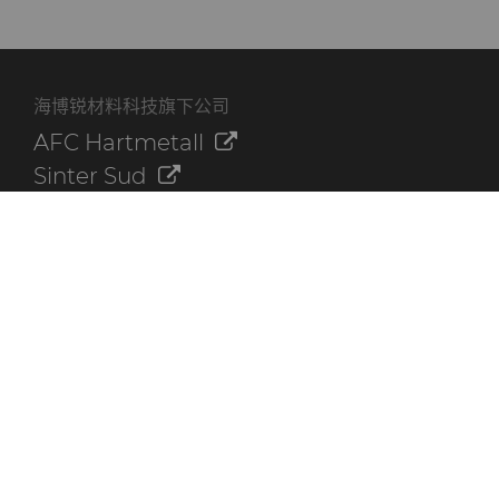
海博锐材料科技旗下公司
AFC Hartmetall
Sinter Sud
Aggressive Grinding Service, Inc.
Crafts Technology
Dura-Metal Products Corporation
GLE Precision
其他资源
联系我们
海博锐资料库