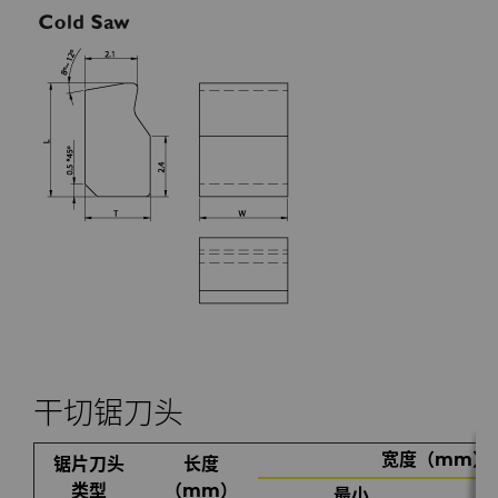
料
通用耐磨解决方案
Compax™ PCD拉丝模坯料
注塑模具
DuraNib™ 硬质合金模芯
医疗
Versimax™
硬质合金采矿解决方案
6UDPlus钢帘线拉拔牌号
精密测量工具
干切锯刀头
宽度（mm）
锯片刀头
长度
类型
（mm）
最小