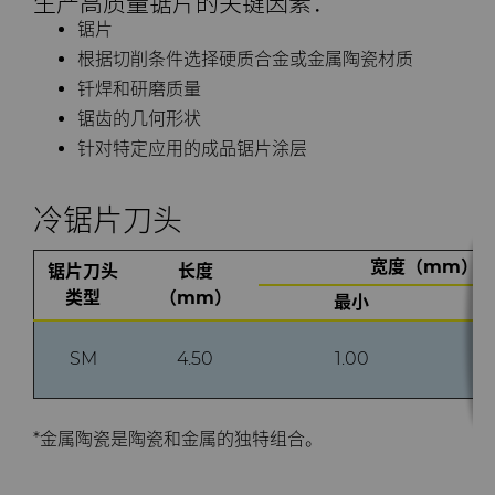
生产高质量锯片的关键因素：
PCBN
炼钢
Skivit™强力刮齿刀坯料
Directional Drilling Tools
锯片
根据切削条件选择硬质合金或金属陶瓷材质
PCD
工具制造
Well Completion & Fracking
BZN™ Compacts产品
钎焊和研磨质量
锯齿的几何形状
RTP粉末
Flow Control Valve Trim
超厚BZN™
Compax™ PCD工具坯料
针对特定应用的成品锯片涂层
旋转切刀
P系列PCD
非标牌号
冷锯片刀头
锯片刀头和坯料
U系列PCD
标准牌号
卫生用品旋转切割解决方案
宽度（mm）
锯片刀头
长度
类型
（mm）
最小
耐磨件
旋转切刀拓展设计
金属切削锯片刀头
SM
4.50
1.00
拉丝模
旋转切刀服务与支持
硬质合金长条片坯料
冷成型模具
电子封装连接工具
更多拉丝模坯料
*金属陶瓷是陶瓷和金属的独特组合。
发动机和变速箱
硬质合金模芯烧结坯料和精磨坯