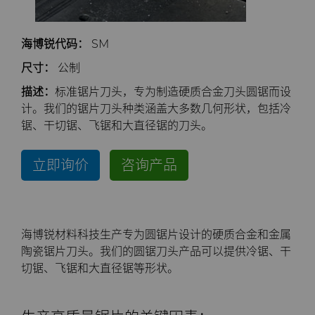
公司
硬质合金轧辊
电子
工程解决方案
资料库
合成金刚石颗粒
拉伸模具解决方案
高性能硬质合金棒料
海博锐代码：
SM
联系我们
Custom Cutting Tools
能源与自然资源
服务车间
材料
关于我们
金刚石微粉
缩颈模具解决方案
专用硬质合金棒料
硬质合金辊环
尺寸：
公制
描述：
标准锯片刀头，专为制造硬质合金刀头圆锯而设
研磨膏和研磨液
环境与过程
硬质合金回收
PCD & PCBN牌号选型工具
联系我们
超优级金刚石微粉
Extrusion Tooling Solutions
通用硬质合金棒料
硬质合金轧辊
PCD & PCBN Tooling
职业机会
计。我们的锯片刀头种类涵盖大多数几何形状，包括冷
锯、干切锯、飞锯和大直径锯的刀头。
流体处理
食品与饮料
增材制造
证书和数据表
销售办事处
金刚石研磨膏
活动
立即询价
咨询产品
成形模具
通用制造
材料分析实验室
安全数据表
研磨液和悬浮液
流体端部件
公司管理
齿轮滚刀坯料
卫生
QEHS政策
Hyperion金刚石研磨液
食品加工零部件
成形模具坯料
新闻
海博锐材料科技生产专为圆锯片设计的硬质合金和金属
刀片坯料
医疗
研发
喷涂与点胶零部件
粉末冶金压制模具
滚刀坯料
Supply Chain
陶瓷锯片刀头。我们的圆锯刀头产品可以提供冷锯、干
切锯、飞锯和大直径锯等形状。
Oil & Gas
碳化硅半导体
条款和条件
螺旋伞齿刀坯料
定制刀片坯料
可持续性