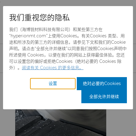
;
To main content
To menu
You are browsing the
United States
site. Products
产品
锯片刀头和坯料
金属切削锯片刀头
我们重视您的隐私
and information are based on this region.
圆锯
我们（海博锐材料科技有限公司）和某些第三方在
Close
Change region
圆锯 刀头
“hyperionmt.com”上使用Cookies。有关Cookies 类型、用
途和所涉及的第三方的详细信息，请参见下文和我们的Cookie
声明。请点击“全部允许并继续”以同意我们按照Cookies声明中
所述使用 Cookies，以便在我们的网站上获得最佳体验。您还
可以设置您的偏好或拒绝Cookies（绝对必要的 Cookies 除
外）。
阅读有关 Cookies 的更多信息。
产品
设置
绝对必要的Cookies
行业
磨料
全部允许并继续
服务
制罐模具
航空航天
CBN颗粒
资源
硬质合金棒料
汽车
刀具制造商解决方案
CBN微粉
冲杯模具解决方案