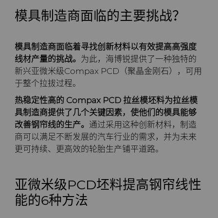
公司
硬质合金轧辊
电子
工程解决方案
资料库
合成金刚石颗粒
拉伸模具解决方案
高性能硬质合金棒料
模具制造商面临的主要挑战？
联系我们
Custom Cutting Tools
能源与自然资源
服务车间
材料
关于我们
金刚石微粉
缩颈模具解决方案
专用硬质合金棒料
硬质合金辊环
模具制造商面临着寻找创新材料以有效提高高强度
线材产量的挑战。
为此，海博锐提供了一种独特的
研磨膏和研磨液
环境与过程
硬质合金回收
PCD & PCBN牌号选型工具
联系我们
超优级金刚石微粉
Extrusion Tooling Solutions
通用硬质合金棒料
硬质合金轧辊
PCD & PCBN Tooling
职业机会
新兴亚微米级Compax PCD（聚晶金刚石），可用
于整个拉拔过程。
流体处理
食品与饮料
增材制造
证书和数据表
销售办事处
金刚石研磨膏
活动
热稳定性高的 Compax PCD 拉丝模坯料为拉丝模
具制造商提供了几个关键因素，使他们的模具能够
成形模具
通用制造
材料分析实验室
安全数据表
研磨液和悬浮液
流体端部件
公司管理
改善钢帘线的生产。
通过采用这种创新材料，制造
商可以满足不断发展的汽车行业的需求，并为未来
齿轮滚刀坯料
卫生
QEHS政策
Hyperion金刚石研磨液
食品加工零部件
成形模具坯料
新闻
更可持续、更高效的轮胎生产铺平道路。
刀片坯料
医疗
研发
喷涂与点胶零部件
粉末冶金压制模具
滚刀坯料
Supply Chain
亚微米级PCD坯料提高钢帘线性
Oil & Gas
碳化硅半导体
条款和条件
螺旋伞齿刀坯料
定制刀片坯料
可持续性
能的6种方法