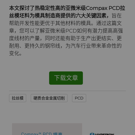
PCBN
炼钢
Skivit™强力刮齿刀坯料
Directional Drilling Tools
本文探讨了热稳定性高的亚微米级Compax PCD拉
丝模坯料为模具制造商提供的六大关键因素，
旨在
PCD
工具制造
Well Completion & Fracking
BZN™ Compacts产品
帮助开发性能更优于其他材料的模具。通过这篇文
章，您可以了解亚微米级PCD如何有潜力提高高强
RTP粉末
Flow Control Valve Trim
超厚BZN™
Compax™ PCD工具坯料
度线材的产量，同时还能有助于生产出更结实、更
耐用、更持久的钢帘线，为汽车行业带来革命性的
旋转切刀
P系列PCD
非标牌号
变化。
锯片刀头和坯料
U系列PCD
标准牌号
卫生用品旋转切割解决方案
下载文章
耐磨件
旋转切刀拓展设计
金属切削锯片刀头
拉丝模
硬质合金金属切削
PCD
拉丝模
旋转切刀服务与支持
硬质合金长条片坯料
冷成型模具
电子封装连接工具
更多拉丝模坯料
发动机和变速箱
硬质合金模芯烧结坯料和精磨坯