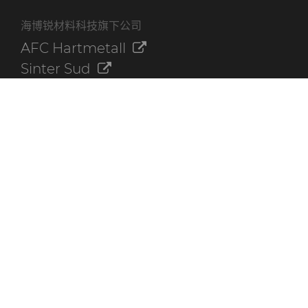
海博锐材料科技旗下公司
AFC Hartmetall
Sinter Sud
Aggressive Grinding Service, Inc.
Crafts Technology
Dura-Metal Products Corporation
GLE Precision
其他资源
联系我们
海博锐资料库
快速链接