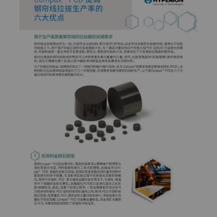
料
通用耐磨解决方案
Compax™ PCD拉丝模坯料
注塑模具
DuraNib™ 硬质合金模芯
医疗
Versimax™
硬质合金采矿解决方案
6UDPlus钢帘线拉拔牌号
精密测量工具