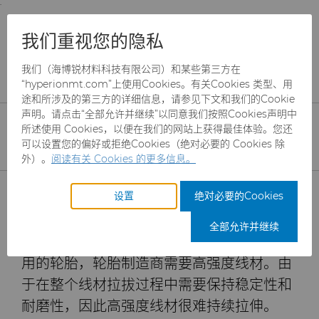
;
To main content
To menu
You are browsing the
United States
site. Products
产品
拉丝模
技术资料
我们重视您的隐私
and information are based on this region.
亚微米级PCD坯料提高了高强度钢帘线的拉拔生产效率
我们（海博锐材料科技有限公司）和某些第三方在
Close
Change region
“hyperionmt.com”上使用Cookies。有关Cookies 类型、用
亚微米级PCD坯料提高高
途和所涉及的第三方的详细信息，请参见下文和我们的Cookie
强度钢帘线拉拔生产效率的
声明。请点击“全部允许并继续”以同意我们按照Cookies声明中
所述使用 Cookies，以便在我们的网站上获得最佳体验。您还
6种方法
可以设置您的偏好或拒绝Cookies（绝对必要的 Cookies 除
外）。
阅读有关 Cookies 的更多信息。
产品
设置
绝对必要的Cookies
随着电动汽车和 SUV 等重型车辆的发展需
求不断增加，轮胎制造商不断寻找更坚固、
行业
磨料
全部允许并继续
更安全、更轻轮胎的方法。为了生产出更耐
服务
制罐模具
航空航天
CBN颗粒
用的轮胎，轮胎制造商需要高强度线材。由
于在整个线材拉拔过程中需要保持稳定性和
资源
硬质合金棒料
汽车
刀具制造商解决方案
CBN微粉
冲杯模具解决方案
耐磨性，因此高强度线材很难持续拉伸。